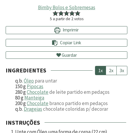
Bimby Bolos e Sobremesas
5
a partir de
2
votos
Imprimir
Copiar Link
Guardar
INGREDIENTES
1x
2x
3x
q.b.
Óleo
para untar
150
g
Pipocas
280
g
Chocolate
de leite partido em pedaços
80
g
Manteiga
200
g
Chocolate
branco partido em pedaços
q.b.
Drageias
chocolate coloridas p/ decorar
INSTRUÇÕES
Unte com Óleo uma forma de coroa (22 cm)