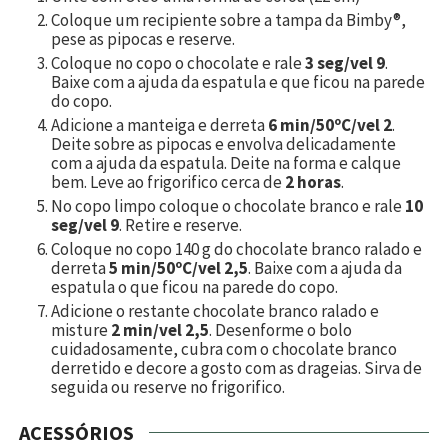
Coloque um recipiente sobre a tampa da Bimby®,
pese as pipocas e reserve.
Coloque no copo o chocolate e rale
3 seg/vel 9
.
Baixe com a ajuda da espatula e que ficou na parede
do copo.
Adicione a manteiga e derreta
6 min/50ºC/vel 2
.
Deite sobre as pipocas e envolva delicadamente
com a ajuda da espatula. Deite na forma e calque
bem. Leve ao frigorifico cerca de
2 horas
.
No copo limpo coloque o chocolate branco e rale
10
seg/vel 9
. Retire e reserve.
Coloque no copo
140
g do chocolate branco ralado e
derreta
5 min/50ºC/vel 2,5
. Baixe com a ajuda da
espatula o que ficou na parede do copo.
Adicione o restante chocolate branco ralado e
misture
2 min/vel 2,5
. Desenforme o bolo
cuidadosamente, cubra com o chocolate branco
derretido e decore a gosto com as drageias. Sirva de
seguida ou reserve no frigorifico.
ACESSÓRIOS