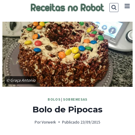
Skip
to
content
© Graça Antonio
BOLOS
|
SOBREMESAS
Bolo de Pipocas
Por
Vorwerk
Publicado
23/09/2015