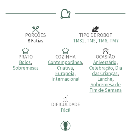
o
i
i
o
i
r
n
n
r
n
a
u
u
a
u
s
t
t
s
t
o
o
o
s
s
s
PORÇÕES
TIPO DE ROBOT
8
Fatias
TM31
,
TM5
,
TM6
,
TM7
PRATO
COZINHA
OCASIÃO
Bolos
,
Contemporânea
,
Aniversário
,
Sobremesas
Criativa
,
Celebração
,
Dia
Europeia
,
das Crianças
,
Internacional
Lanche
,
Sobremesa de
Fim de Semana
DIFICULDADE
Fácil