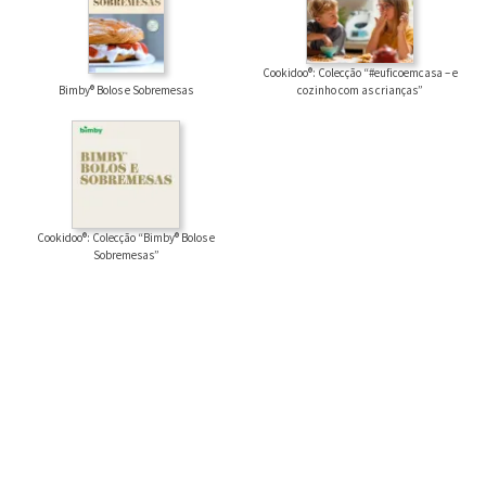
Cookidoo®: Colecção “#euficoemcasa – e
Bimby® Bolos e Sobremesas
cozinho com as crianças”
Cookidoo®: Colecção “Bimby® Bolos e
Sobremesas”