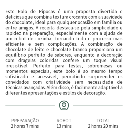
Este Bolo de Pipocas é uma proposta divertida e
deliciosa que combina textura crocante com a suavidade
do chocolate, ideal para qualquer ocasião em família ou
entre amigos. A receita destaca-se pela simplicidade e
rapidez na preparação, especialmente com a ajuda de
um robot de cozinha, tornando todo o processo mais
eficiente e sem complicações. A combinação de
chocolate de leite e chocolate branco proporciona um
equilíbrio perfeito de sabores, enquanto a decoração
com drageias coloridas confere um toque visual
irresistível. Perfeito para festas, sobremesas ou
momentos especiais, este bolo é ao mesmo tempo
sofisticado e acessível, permitindo surpreender os
convidados com criatividade sem necessidade de
técnicas avançadas. Além disso, é facilmente adaptável a
diferentes apresentações e estilos de decoração.
PREPARAÇÃO
ROBOT
TOTAL
h
m
m
h
m
2
horas
7
mins
13
mins
2
horas
20
mins