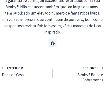
a garantia de conseguir excelentes resultados com a sua
Bimby ®. Não esquecer também que, ao longo dos anos ,
tem publicado um elevado número de fantásticos livros,
em versão impressa, que continuam disponíveis, bem como
a espantosa revista. Existem assim, várias maneiras de ficar
inspirado.
Navegação
ANTERIOR
SEGUINTE
de
Doce da Casa
Bimby® Bolos e
Sobremesas
artigos