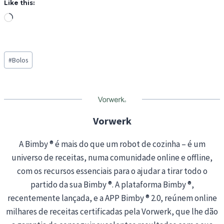
Like this:
L
o
a
Post
d
#
Bolos
Tags:
i
n
g
…
Vorwerk
A Bimby ® é mais do que um robot de cozinha – é um
universo de receitas, numa comunidade online e offline,
com os recursos essenciais para o ajudar a tirar todo o
partido da sua Bimby ®. A plataforma Bimby ®,
recentemente lançada, e a APP Bimby ® 2.0, reúnem online
milhares de receitas certificadas pela Vorwerk, que lhe dão