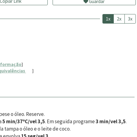
Copiar Link
Guardar
1x
2x
3x
nformação
]
quivalências
]
ese o óleo. Reserve.
ta
5 min/37ºC/vel 3,5
. Em seguida programe
3 min/vel 3,5
.
a tampa o óleo e o leite de coco.
 e envolva
15 seg/vel 3
.