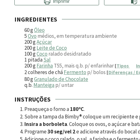
Imprimir
INGREDIENTES
60
g
Óleo
5
Ovo
médios, em temperatura ambiente
200
g
Açúcar
200
g
Leite de Coco
100
g
Coco
ralado desidratado
1
pitada
Sal
200
g
Farinha
T55, mais q.b. p/ enfarinhar
[
Tipos
I
2
colheres de chá
Fermento
p/ bolos
[
Diferenças / E
80
g
Granulado de Chocolate
q.b.
Manteiga
p/ untar
INSTRUÇÕES
Preaqueça o forno a
180ºC
.
Sobre a tampa da Bimby® coloque um recipiente e p
Insira a borboleta
. Coloque os ovos, o açúcar e ba
Programe
30 seg/vel 2
e adicione através do bocal d
Adicione o coco ralado, o sal, a farinha e o fermento