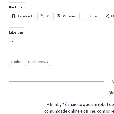
Partilhar:
Facebook
X
Pinterest
Buffer
M
Like this:
L
o
a
Post
d
#
Bolos
#
Sobremesas
Tags:
i
n
g
…
V
A Bimby ® é mais do que um robot de
comunidade online e offline, com os rec