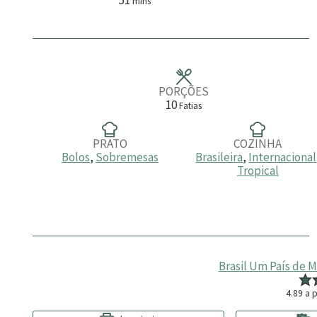
mins
i
n
u
t
o
s
PORÇÕES
10
Fatias
PRATO
COZINHA
Bolos
,
Sobremesas
Brasileira
,
Internacional
Tropical
Brasil Um País de 
4.89
a p