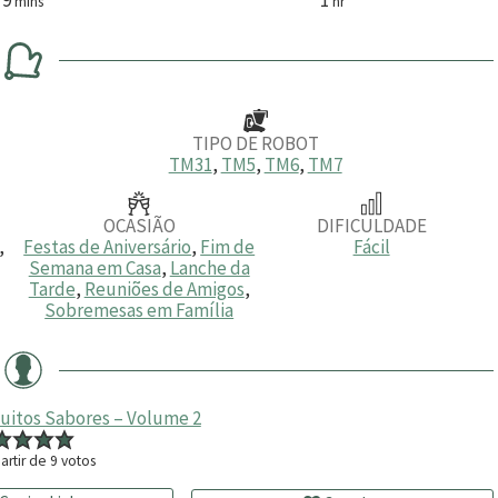
mins
hr
i
o
n
r
u
a
t
o
s
TIPO DE ROBOT
TM31
,
TM5
,
TM6
,
TM7
OCASIÃO
DIFICULDADE
,
Festas de Aniversário
,
Fim de
Fácil
Semana em Casa
,
Lanche da
Tarde
,
Reuniões de Amigos
,
Sobremesas em Família
Muitos Sabores – Volume 2
artir de
9
votos