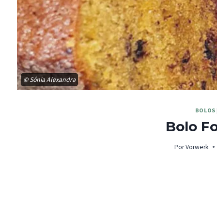
© Sónia Alexandra
BOLOS
Bolo F
Por
Vorwerk