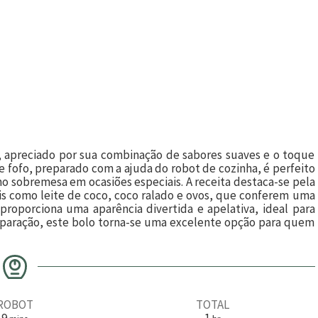
a, apreciado por sua combinação de sabores suaves e o toque
 e fofo, preparado com a ajuda do robot de cozinha, é perfeito
o sobremesa em ocasiões especiais. A receita destaca-se pela
is como leite de coco, coco ralado e ovos, que conferem uma
 proporciona uma aparência divertida e apelativa, ideal para
reparação, este bolo torna-se uma excelente opção para quem
ROBOT
TOTAL
m
h
9
1