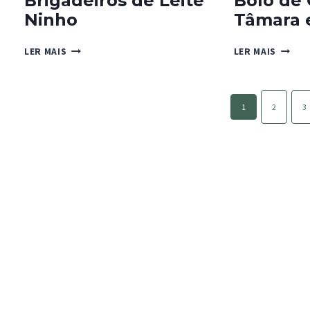
Brigadeiros de Leite
Bolo de 
Ninho
Tâmara 
BRIGADEIROS
BOLO
LER MAIS
LER MAIS
DE
DE
LEITE
CARAM
NINHO
TÂMAR
Page
E
1
2
3
navigation
NOZ