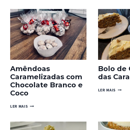
COM
CHOCOLATE
MEL
COM
CORAÇÃO
DE
COCO
Amêndoas
Bolo de
Caramelizadas com
das Cara
Chocolate Branco e
BOLO
LER MAIS
Coco
DE
CENOU
AMÊNDOAS
LER MAIS
DAS
CARAMELIZADAS
CARAÍ
COM
CHOCOLATE
BRANCO