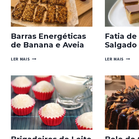
BAUNI
Barras Energéticas
Fatia de
de Banana e Aveia
Salgado
BARRAS
FATIA
LER MAIS
LER MAIS
ENERGÉTICAS
DE
DE
CARAM
BANANA
SALGA
E
AVEIA