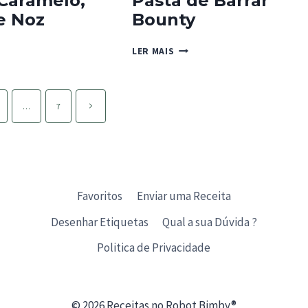
Caramelo,
Pasta de Barrar
e Noz
Bounty
PASTA
LER MAIS
DE
ELO,
BARRAR
A
BOUNTY
Página
…
7
seguinte
Favoritos
Enviar uma Receita
Desenhar Etiquetas
Qual a sua Dúvida ?
Politica de Privacidade
© 2026 Receitas no Robot Bimby®