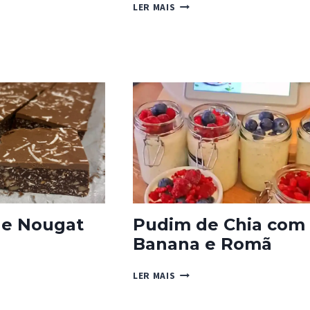
RED
LER MAIS
ÉTICAS
VELVET
–
AS
COOKIDOO
MX
de Nougat
Pudim de Chia com
Banana e Romã
A
PUDIM
LER MAIS
DE
T
CHIA