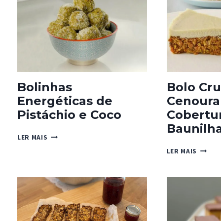
E
COCO
Bolinhas
Bolo Cru
Energéticas de
Cenoura
Pistáchio e Coco
Cobertu
Baunilh
BOLINHAS
LER MAIS
ENERGÉTICAS
BOLO
LER MAIS
DE
CRU
PISTÁCHIO
DE
E
CENOU
COCO
COM
COBER
DE