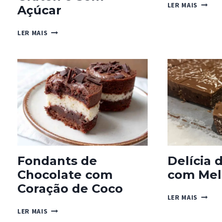
BOLAS
LER MAIS
Açúcar
ENERG
DE
FATIA
LER MAIS
TÂMAR
DE
CARAMELO
SALGADO
–
SEM
GLÚTEN
E
SEM
AÇÚCAR
Fondants de
Delícia 
Chocolate com
com Mel
Coração de Coco
DELÍCI
LER MAIS
DE
FONDANTS
LER MAIS
NOUGA
DE