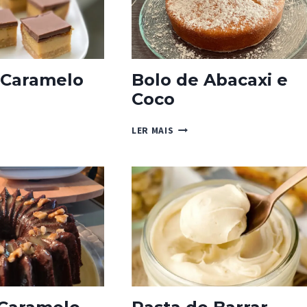
LHA
 Caramelo
Bolo de Abacaxi e
Coco
BOLO
LER MAIS
DE
ELO
ABACAXI
DO
E
COCO