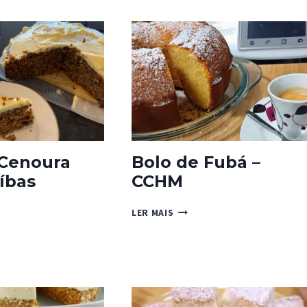
COM
BANANA
E
ROMÃ
 Cenoura
Bolo de Fubá –
íbas
CCHM
BOLO
LER MAIS
DE
RA
FUBÁ
–
BAS
CCHM