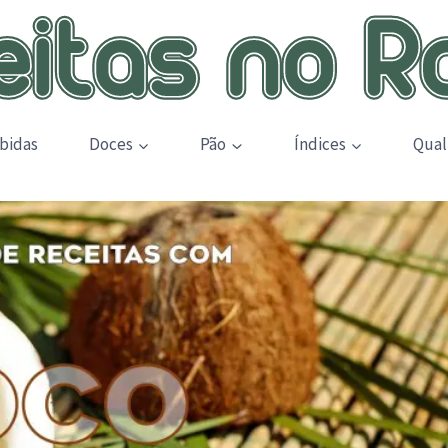
bidas
Doces
Pão
Índices
Qual