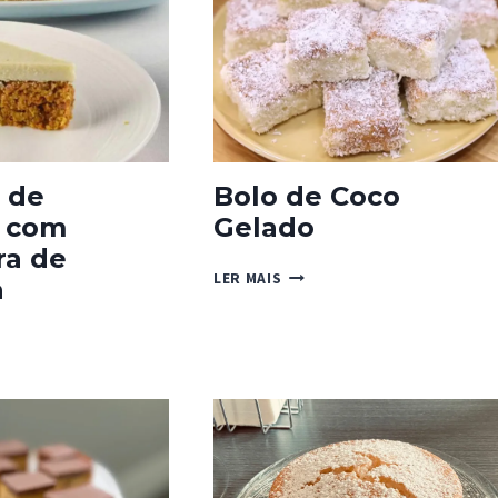
 de
Bolo de Coco
 com
Gelado
ra de
BOLO
LER MAIS
a
DE
COCO
GELADO
RA
TURA