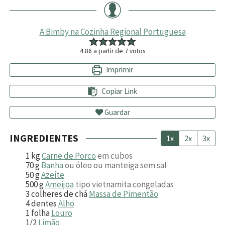
A Bimby na Cozinha Regional Portuguesa
4.86
a partir de
7
votos
Imprimir
Copiar Link
Guardar
INGREDIENTES
1x
2x
3x
1
kg
Carne de Porco
em cubos
70
g
Banha
ou óleo ou manteiga sem sal
50
g
Azeite
500
g
Ameijoa
tipo vietnamita congeladas
3
colheres de chá
Massa de Pimentão
4
dentes
Alho
1
folha
Louro
1/2
Limão