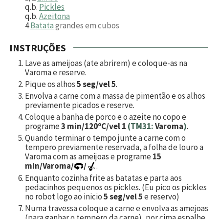
q.b.
Pickles
q.b.
Azeitona
4
Batata
grandes em cubos
INSTRUÇÕES
Lave as ameijoas (ate abrirem) e coloque-as na
Varoma e reserve.
Pique os alhos
5 seg/vel 5
.
Envolva a carne com a massa de pimentão e os alhos
previamente picados e reserve.
Coloque a banha de porco e o azeite no copo e
programe
3 min/120ºC/vel 1
(TM31:
Varoma
)
.
Quando terminar o tempo junte a carne com o
tempero previamente reservada, a folha de louro a
Varoma com as ameijoas e programe
15
min/Varoma/
/
.
Enquanto cozinha frite as batatas e parta aos
pedacinhos pequenos os pickles. (Eu pico os pickles
no robot logo ao inicio
5 seg/vel 5
e reservo)
Numa travessa coloque a carne e envolva as amejoas
(para ganhar o tempero da carne), por cima espalhe