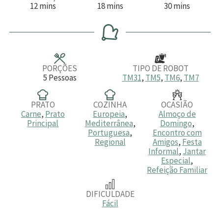
m
m
m
12
mins
18
mins
30
mins
i
i
i
n
n
n
u
u
u
t
t
t
o
o
o
s
s
s
PORÇÕES
TIPO DE ROBOT
5
Pessoas
TM31
,
TM5
,
TM6
,
TM7
PRATO
COZINHA
OCASIÃO
Carne
,
Prato
Europeia
,
Almoço de
Principal
Mediterrânea
,
Domingo
,
Portuguesa
,
Encontro com
Regional
Amigos
,
Festa
Informal
,
Jantar
Especial
,
Refeição Familiar
DIFICULDADE
Fácil