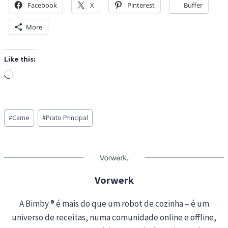
Facebook
X
Pinterest
Buffer
More
Like this:
L
o
a
Post
d
#
Carne
#
Prato Principal
Tags:
i
n
g
…
Vorwerk
A Bimby ® é mais do que um robot de cozinha – é um
universo de receitas, numa comunidade online e offline,