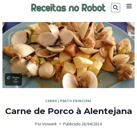
Skip
to
content
©
CARNE
|
PRATO PRINCIPAL
Carne de Porco à Alentejana
Por
Vorwerk
Publicado
26/04/2014