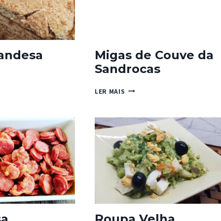
randesa
Migas de Couve da
Sandrocas
DESA
MIGAS
LER MAIS
DE
COUVE
DA
SANDROCAS
sa
Roupa Velha