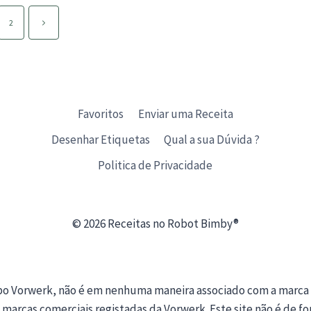
DOS
DE
BOLINA
Página
2
seguinte
Favoritos
Enviar uma Receita
Desenhar Etiquetas
Qual a sua Dúvida ?
Politica de Privacidade
© 2026 Receitas no Robot Bimby®
upo Vorwerk, não é em nenhuma maneira associado com a marca
 marcas comerciais registadas da Vorwerk. Este site não é de f