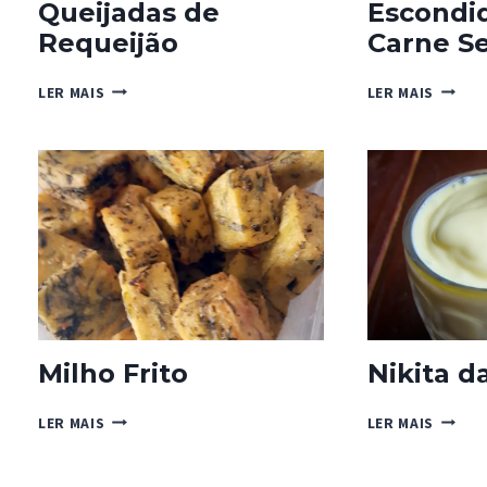
Queijadas de
Escondi
Requeijão
Carne S
QUEIJADAS
ESCON
LER MAIS
LER MAIS
DE
DE
REQUEIJÃO
CARNE
SECA
Milho Frito
Nikita d
MILHO
NIKITA
LER MAIS
LER MAIS
FRITO
DA
MADEI