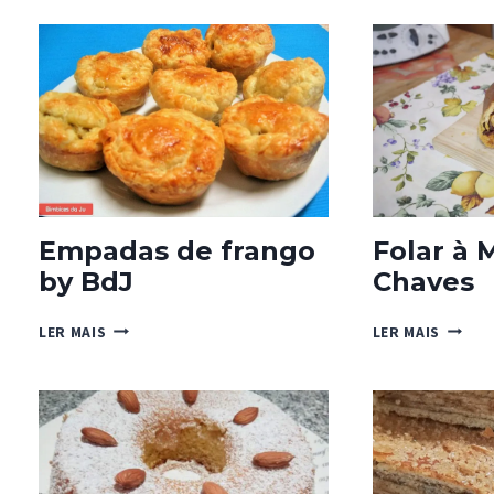
Empadas de frango
Folar à 
by BdJ
Chaves
EMPADAS
FOLAR
LER MAIS
LER MAIS
DE
À
FRANGO
MODA
BY
DE
BDJ
CHAVE