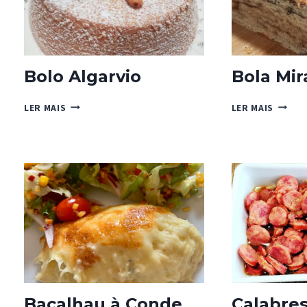
Bolo Algarvio
Bola Mi
BOLO
BOLA
LER MAIS
LER MAIS
ALGARVIO
MIRAN
Bacalhau à Conde
Calabre