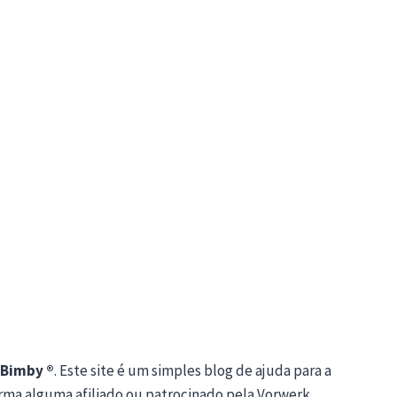
Bimby ®
. Este site é um simples blog de ajuda para a
orma alguma afiliado ou patrocinado pela Vorwerk.