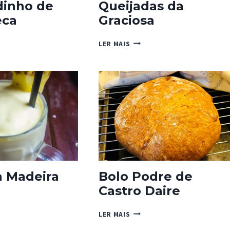
dinho de
Queijadas da
eca
Graciosa
DIDINHO
QUEIJADAS
LER MAIS
DA
GRACIOSA
a Madeira
Bolo Podre de
Castro Daire
BOLO
LER MAIS
RA
PODRE