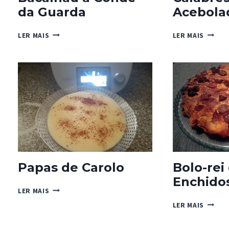
da Guarda
Acebola
BACALHAU
CALAB
LER MAIS
LER MAIS
À
ACEBO
CONDE
DA
GUARDA
Papas de Carolo
Bolo-rei
Enchido
PAPAS
LER MAIS
DE
BOLO-
LER MAIS
CAROLO
REI
DE