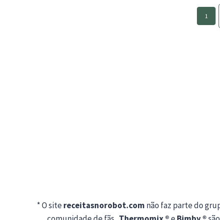
ENCHI
Page
1
navigation
* O site
receitasnorobot.com
não faz parte do gr
comunidade de fãs .
Thermomix ®
e
Bimby ®
são