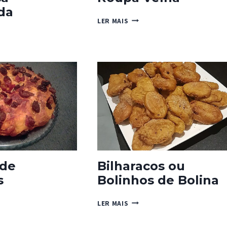
da
ROUPA
LER MAIS
VELHA
RESA
LADA
 de
Bilharacos ou
s
Bolinhos de Bolina
BILHARACOS
LER MAIS
OU
BOLINHOS