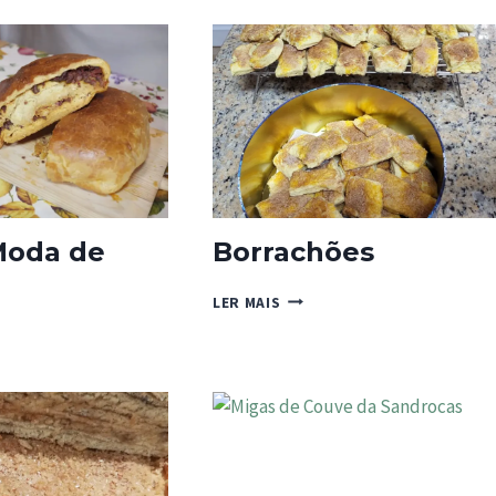
DE
CASTRO
DAIRE
Moda de
Borrachões
BORRACHÕES
LER MAIS
S