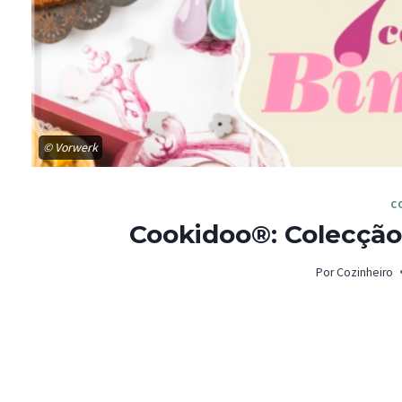
© Vorwerk
C
Cookidoo®: Colecção
Por
Cozinheiro