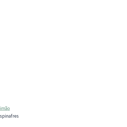
limão
spinafres