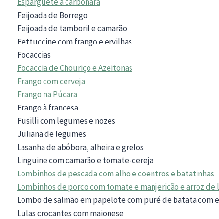
Esparguete à carbonara
Feijoada de Borrego
Feijoada de tamboril e camarão
Fettuccine com frango e ervilhas
Focaccias
Focaccia de Chouriço e Azeitonas
Frango com cerveja
Frango na Púcara
Frango à francesa
Fusilli com legumes e nozes
Juliana de legumes
Lasanha de abóbora, alheira e grelos
Linguine com camarão e tomate-cereja
Lombinhos de pescada com alho e coentros e batatinhas
Lombinhos de porco com tomate e manjericão e arroz de 
Lombo de salmão em papelote com puré de batata com e
Lulas crocantes com maionese