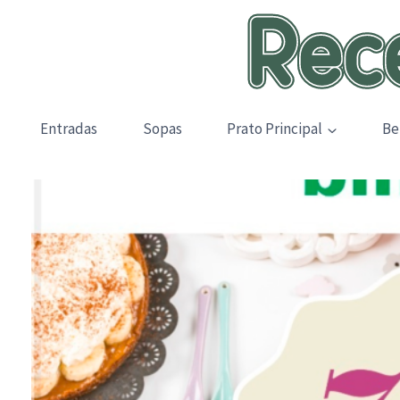
Skip
to
content
Entradas
Sopas
Prato Principal
Be