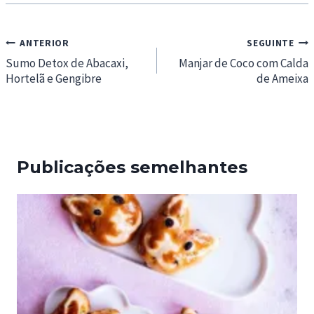
Navegação
ANTERIOR
SEGUINTE
de
Sumo Detox de Abacaxi,
Manjar de Coco com Calda
Hortelã e Gengibre
de Ameixa
artigos
Publicações semelhantes