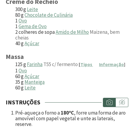
Creme do Recheio
300
g
Leite
80
g
Chocolate de Culinária
1
Ovo
1
Gema de Ovo
2
colheres de sopa
Amido de Milho
Maizena, bem
cheias
40
g
Açúcar
Massa
125
g
Farinha
T55 c/ fermento
[
Tipos
Informação
]
1
Ovo
60
g
Açúcar
35
g
Manteiga
60
g
Leite
INSTRUÇÕES
Pré-aqueça o forno a
180ºC
, forre uma forma de aro
amovível com papel vegetal e unte as laterais,
reserve.