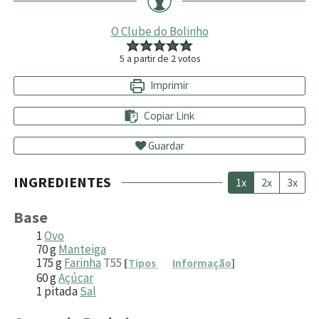
O Clube do Bolinho
5
a partir de
2
votos
Imprimir
Copiar Link
Guardar
INGREDIENTES
1x
2x
3x
Base
1
Ovo
70
g
Manteiga
175
g
Farinha
T55
[
Tipos
Informação
]
60
g
Açúcar
1
pitada
Sal