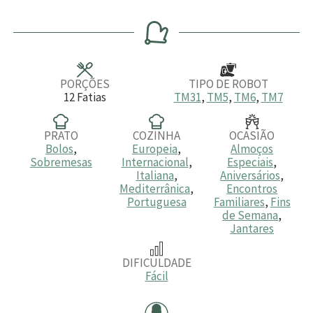
i
i
i
n
n
n
u
u
u
t
t
t
o
o
o
s
s
s
PORÇÕES
TIPO DE ROBOT
12
Fatias
TM31
,
TM5
,
TM6
,
TM7
PRATO
COZINHA
OCASIÃO
Bolos
,
Europeia
,
Almoços
Sobremesas
Internacional
,
Especiais
,
Italiana
,
Aniversários
,
Mediterrânica
,
Encontros
Portuguesa
Familiares
,
Fins
de Semana
,
Jantares
DIFICULDADE
Fácil