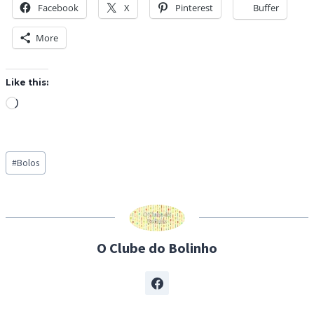
Facebook
X
Pinterest
Buffer
More
Like this:
L
o
a
Post
d
#
Bolos
Tags:
i
n
g
…
O Clube do Bolinho