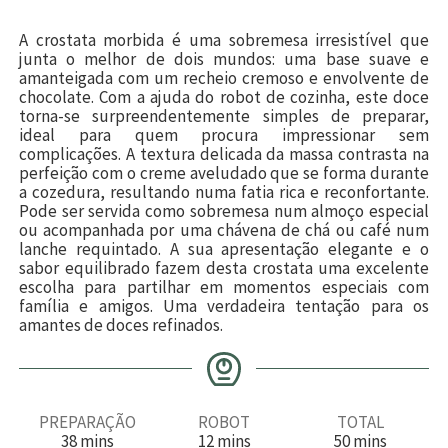
A crostata morbida é uma sobremesa irresistível que
junta o melhor de dois mundos: uma base suave e
amanteigada com um recheio cremoso e envolvente de
chocolate. Com a ajuda do robot de cozinha, este doce
torna-se surpreendentemente simples de preparar,
ideal para quem procura impressionar sem
complicações. A textura delicada da massa contrasta na
perfeição com o creme aveludado que se forma durante
a cozedura, resultando numa fatia rica e reconfortante.
Pode ser servida como sobremesa num almoço especial
ou acompanhada por uma chávena de chá ou café num
lanche requintado. A sua apresentação elegante e o
sabor equilibrado fazem desta crostata uma excelente
escolha para partilhar em momentos especiais com
família e amigos. Uma verdadeira tentação para os
amantes de doces refinados.
PREPARAÇÃO
ROBOT
TOTAL
m
m
m
38
mins
12
mins
50
mins