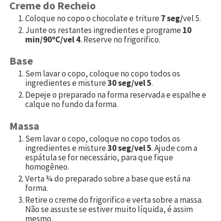
Creme do Recheio
Coloque no copo o chocolate e triture
7 seg/
vel 5.
Junte os restantes ingredientes e programe
10
min/90ºC/vel 4
. Reserve no frigorifico.
Base
Sem lavar o copo, coloque no copo todos os
ingredientes e misture
30 seg/vel 5
.
Depeje o preparado na forma reservada e espalhe e
calque no fundo da forma.
Massa
Sem lavar o copo, coloque no copo todos os
ingredientes e misture
30 seg/vel 5
. Ajude com a
espátula se for necessário, para que fique
homogêneo.
Verta ¾ do preparado sobre a base que está na
forma.
Retire o creme do frigorifico e verta sobre a massa.
Não se assuste se estiver muito líquida, é assim
mesmo.