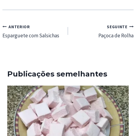
Navegação
ANTERIOR
SEGUINTE
de
Esparguete com Salsichas
Paçoca de Rolha
artigos
Publicações semelhantes