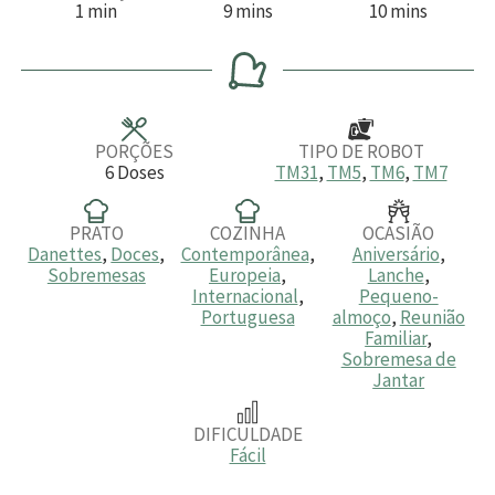
m
m
m
1
min
9
mins
10
mins
i
i
i
n
n
n
u
u
u
t
t
t
o
o
o
s
s
PORÇÕES
TIPO DE ROBOT
6
Doses
TM31
,
TM5
,
TM6
,
TM7
PRATO
COZINHA
OCASIÃO
Danettes
,
Doces
,
Contemporânea
,
Aniversário
,
Sobremesas
Europeia
,
Lanche
,
Internacional
,
Pequeno-
Portuguesa
almoço
,
Reunião
Familiar
,
Sobremesa de
Jantar
DIFICULDADE
Fácil