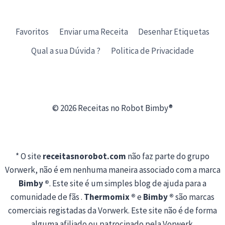
Favoritos
Enviar uma Receita
Desenhar Etiquetas
Qual a sua Dúvida ?
Politica de Privacidade
© 2026 Receitas no Robot Bimby®
* O site
receitasnorobot.com
não faz parte do grupo
Vorwerk, não é em nenhuma maneira associado com a marca
Bimby ®
. Este site é um simples blog de ajuda para a
comunidade de fãs .
Thermomix ®
e
Bimby ®
são marcas
comerciais registadas da Vorwerk. Este site não é de forma
alguma afiliado ou patrocinado pela Vorwerk.