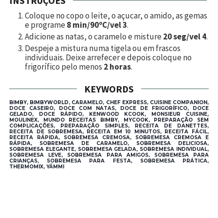
INSTRUÇÕES
Coloque no copo o leite, o açucar, o amido, as gemas
e programe
8 min/90ºC/vel 3
.
Adicione as natas, o caramelo e misture
20 seg/vel 4
.
Despeje a mistura numa tigela ou em frascos
individuais. Deixe arrefecer e depois coloque no
frigorífico pelo menos
2 horas
.
KEYWORDS
BIMBY, BIMBYWORLD, CARAMELO, CHEF EXPRESS, CUISINE COMPANION,
DOCE CASEIRO, DOCE COM NATAS, DOCE DE FRIGORÍFICO, DOCE
GELADO, DOCE RÁPIDO, KENWOOD KCOOK, MONSIEUR CUISINE,
MOULINEX, MUNDO RECEITAS BIMBY, MYCOOK, PREPARAÇÃO SEM
COMPLICAÇÕES, PREPARAÇÃO SIMPLES, RECEITA DE DANETTES,
RECEITA DE SOBREMESA, RECEITA EM 10 MINUTOS, RECEITA FÁCIL,
RECEITA RÁPIDA, SOBREMESA CREMOSA, SOBREMESA CREMOSA E
RÁPIDA, SOBREMESA DE CARAMELO, SOBREMESA DELICIOSA,
SOBREMESA ELEGANTE, SOBREMESA GELADA, SOBREMESA INDIVIDUAL,
SOBREMESA LEVE, SOBREMESA PARA AMIGOS, SOBREMESA PARA
CRIANÇAS, SOBREMESA PARA FESTA, SOBREMESA PRÁTICA,
THERMOMIX, YÄMMI