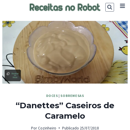
Skip
to
content
©
DOCES
|
SOBREMESAS
“Danettes” Caseiros de
Caramelo
Por
Cozinheiro
Publicado
25/07/2018