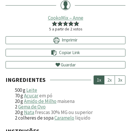
CookoMix – Anne
5
a partir de
2
votos
Imprimir
Copiar Link
Guardar
INGREDIENTES
1x
2x
3x
500
g
Leite
70
g
Açucar
em pó
20
g
Amido de Milho
maisena
2
Gema de Ovo
20
g
Nata
frescas 30% MG ou superior
2
colheres de sopa
Caramelo
liquido