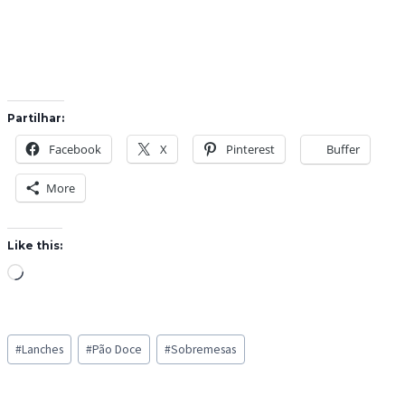
Partilhar:
Facebook
X
Pinterest
Buffer
More
Like this:
L
o
a
Post
d
#
Lanches
#
Pão Doce
#
Sobremesas
Tags:
i
n