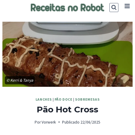
Skip
to
content
© Kerri & Tanya
LANCHES
|
PÃO DOCE
|
SOBREMESAS
Pão Hot Cross
Por
Vorwerk
Publicado
22/06/2025