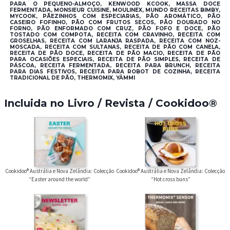
PARA O PEQUENO-ALMOÇO, KENWOOD KCOOK, MASSA DOCE
FERMENTADA, MONSIEUR CUISINE, MOULINEX, MUNDO RECEITAS BIMBY,
MYCOOK, PÃEZINHOS COM ESPECIARIAS, PÃO AROMÁTICO, PÃO
CASEIRO FOFINHO, PÃO COM FRUTOS SECOS, PÃO DOURADO NO
FORNO, PÃO ENFORMADO COM CRUZ, PÃO FOFO E DOCE, PÃO
TOSTADO COM COMPOTA, RECEITA COM CRAVINHO, RECEITA COM
GROSELHAS, RECEITA COM LARANJA RASPADA, RECEITA COM NOZ-
MOSCADA, RECEITA COM SULTANAS, RECEITA DE PÃO COM CANELA,
RECEITA DE PÃO DOCE, RECEITA DE PÃO MACIO, RECEITA DE PÃO
PARA OCASIÕES ESPECIAIS, RECEITA DE PÃO SIMPLES, RECEITA DE
PÁSCOA, RECEITA FERMENTADA, RECEITA PARA BRUNCH, RECEITA
PARA DIAS FESTIVOS, RECEITA PARA ROBOT DE COZINHA, RECEITA
TRADICIONAL DE PÃO, THERMOMIX, YÄMMI
Incluida no Livro / Revista / Cookidoo®
Cookidoo® Austrália e Nova Zelândia: Colecção
Cookidoo® Austrália e Nova Zelândia: Colecção
“Easter around the world”
“Hot cross buns”