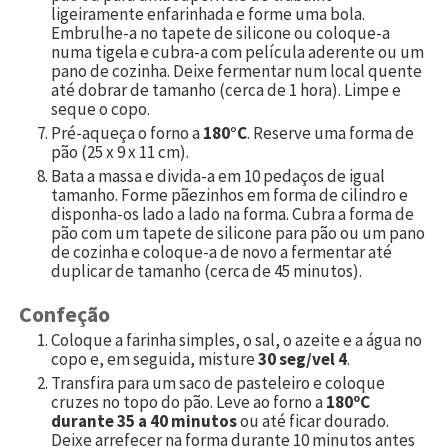
ligeiramente enfarinhada e forme uma bola.
Embrulhe-a no tapete de silicone ou coloque-a
numa tigela e cubra-a com película aderente ou um
pano de cozinha. Deixe fermentar num local quente
até dobrar de tamanho (cerca de 1 hora). Limpe e
seque o copo.
Pré-aqueça o forno a
180°C
. Reserve uma forma de
pão (25 x 9 x 11 cm).
Bata a massa e divida-a em 10 pedaços de igual
tamanho. Forme pãezinhos em forma de cilindro e
disponha-os lado a lado na forma. Cubra a forma de
pão com um tapete de silicone para pão ou um pano
de cozinha e coloque-a de novo a fermentar até
duplicar de tamanho (cerca de 45 minutos).
Confeção
Coloque a farinha simples, o sal, o azeite e a água no
copo e, em seguida, misture
30 seg/vel 4
.
Transfira para um saco de pasteleiro e coloque
cruzes no topo do pão. Leve ao forno a
180ºC
durante 35 a 40 minutos
ou até ficar dourado.
Deixe arrefecer na forma durante 10 minutos antes