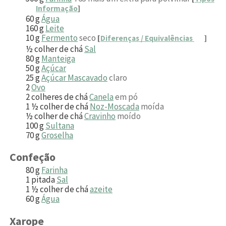
Informação
]
60
g
Água
160
g
Leite
10
g
Fermento
seco
[
Diferenças / Equivalências
]
½
colher de chá
Sal
80
g
Manteiga
50
g
Açúcar
25
g
Açúcar Mascavado
claro
2
Ovo
2
colheres de chá
Canela
em pó
1 ½
colher de chá
Noz-Moscada
moída
½
colher de chá
Cravinho
moído
100
g
Sultana
70
g
Groselha
Confeção
80
g
Farinha
1
pitada
Sal
1 ½
colher de chá
azeite
60
g
Água
Xarope