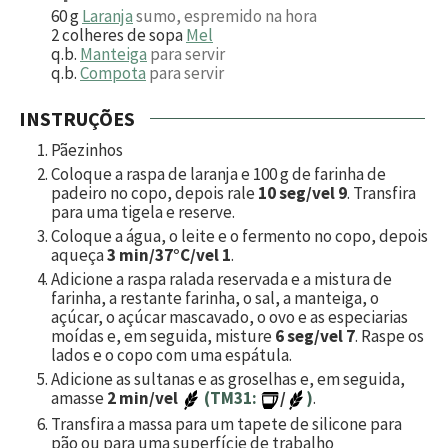
60
g
Laranja
sumo, espremido na hora
2
colheres de sopa
Mel
q.b.
Manteiga
para servir
q.b.
Compota
para servir
INSTRUÇÕES
Pãezinhos
Coloque a raspa de laranja e
100
g de farinha de
padeiro no copo, depois rale
10 seg/vel 9
. Transfira
para uma tigela e reserve.
Coloque a água, o leite e o fermento no copo, depois
aqueça
3 min/37°C/vel 1
.
Adicione a raspa ralada reservada e a mistura de
farinha, a restante farinha, o sal, a manteiga, o
açúcar, o açúcar mascavado, o ovo e as especiarias
moídas e, em seguida, misture
6 seg/vel 7
. Raspe os
lados e o copo com uma espátula.
Adicione as sultanas e as groselhas e, em seguida,
amasse
2 min/vel
(TM31:
/
)
.
Transfira a massa para um tapete de silicone para
pão ou para uma superfície de trabalho