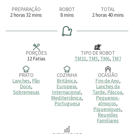
PREPARAÇÃO
ROBOT
TOTAL
h
m
m
h
m
2
horas
32
mins
8
mins
2
horas
40
mins
o
i
i
o
i
r
n
n
r
n
a
u
u
a
u
s
t
t
s
t
o
o
o
s
s
s
PORÇÕES
TIPO DE ROBOT
12
Fatias
TM31
,
TM5
,
TM6
,
TM7
PRATO
COZINHA
OCASIÃO
Lanches
,
Pão
Britânica
,
Fim de Ano
,
Doce
,
Europeia
,
Lanches da
Sobremesas
Internacional
,
Tarde
,
Páscoa
,
Mediterrânica
,
Pequenos-
Portuguesa
almoços
,
Piqueniques
,
Reuniões
Familiares