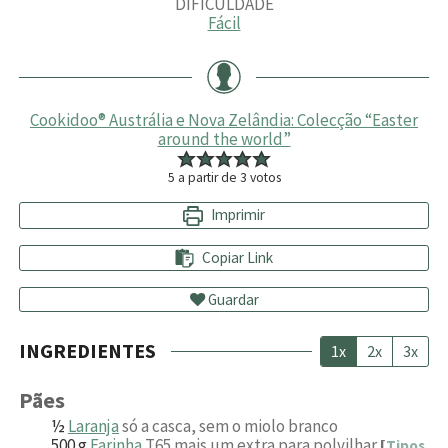
DIFICULDADE
Fácil
Cookidoo® Austrália e Nova Zelândia: Colecção “Easter
around the world”
5
a partir de
3
votos
Imprimir
Copiar Link
Guardar
INGREDIENTES
1x
2x
3x
Pães
½
Laranja
só a casca, sem o miolo branco
500
g
Farinha
T65 mais um extra para polvilhar
[
Tipos