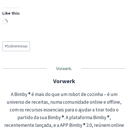
Like this:
L
o
a
Post
d
#
Sobremesas
Tags:
i
n
g
…
Vorwerk
A Bimby ® é mais do que um robot de cozinha – é um
universo de receitas, numa comunidade online e offline,
com os recursos essenciais para o ajudar a tirar todo o
partido da sua Bimby ®. A plataforma Bimby ®,
recentemente lançada, e a APP Bimby ® 2.0, reúnem online