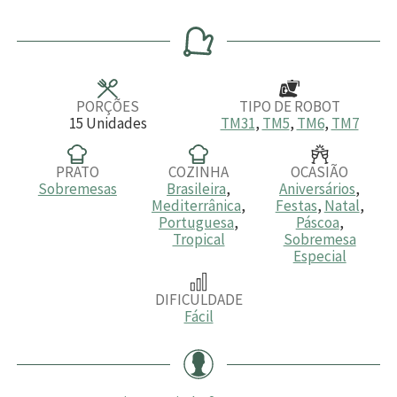
i
i
i
n
n
n
u
u
u
t
t
t
o
o
o
s
s
s
PORÇÕES
TIPO DE ROBOT
15
Unidades
TM31
,
TM5
,
TM6
,
TM7
PRATO
COZINHA
OCASIÃO
Sobremesas
Brasileira
,
Aniversários
,
Mediterrânica
,
Festas
,
Natal
,
Portuguesa
,
Páscoa
,
Tropical
Sobremesa
Especial
DIFICULDADE
Fácil