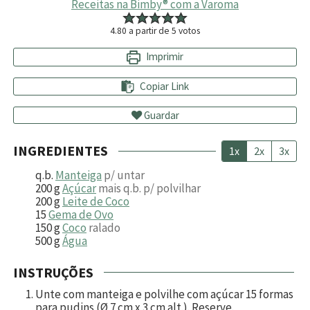
Receitas na Bimby® com a Varoma
4.80
a partir de
5
votos
Imprimir
Copiar Link
Guardar
INGREDIENTES
1x
2x
3x
q.b.
Manteiga
p/ untar
200
g
Açúcar
mais q.b. p/ polvilhar
200
g
Leite de Coco
15
Gema de Ovo
150
g
Coco
ralado
500
g
Água
INSTRUÇÕES
Unte com manteiga e polvilhe com açúcar
15
formas
para pudins (Ø 7 cm x 3 cm alt.). Reserve.