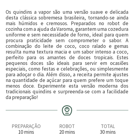
Os quindins a vapor são uma versão suave e delicada
desta clássica sobremesa brasileira, tornando-se ainda
mais húmidos e cremosos. Preparados no robot de
cozinha com a ajuda da Varoma, garantem uma cozedura
uniforme e sem necessidade de forno, ideal para quem
procura praticidade sem comprometer o sabor. A
combinação do leite de coco, coco ralado e gemas
resulta numa textura macia e um sabor intenso a coco,
perfeito para os amantes de doces tropicais. Estes
pequenos doces são ideais para servir em ocasiões
especiais, como festas e celebrações, ou simplesmente
para adoçar o dia. Além disso, a receita permite ajustes
na quantidade de açúcar para quem prefere um toque
menos doce. Experimente esta versão moderna dos
tradicionais quindins e surpreenda-se com a facilidade
da preparação!
PREPARAÇÃO
ROBOT
TOTAL
m
m
m
10
mins
20
mins
30
mins