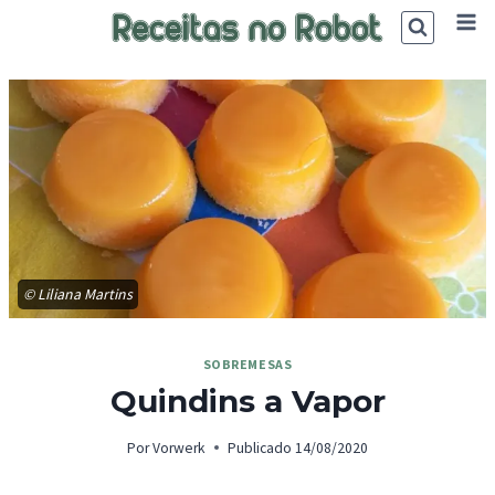
Skip
to
content
© Liliana Martins
SOBREMESAS
Quindins a Vapor
Por
Vorwerk
Publicado
14/08/2020