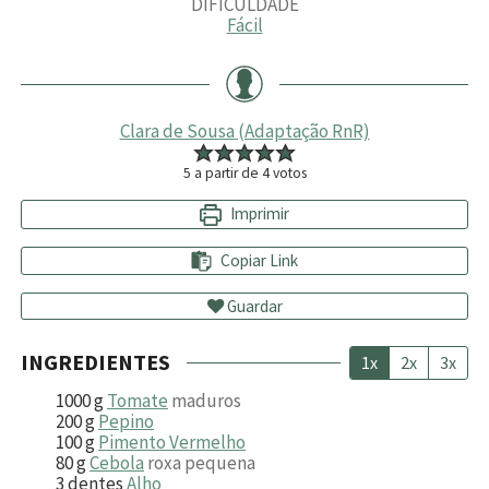
DIFICULDADE
Fácil
Clara de Sousa (Adaptação RnR)
5
a partir de
4
votos
Imprimir
Copiar Link
Guardar
INGREDIENTES
1x
2x
3x
1000
g
Tomate
maduros
200
g
Pepino
100
g
Pimento Vermelho
80
g
Cebola
roxa pequena
3
dentes
Alho