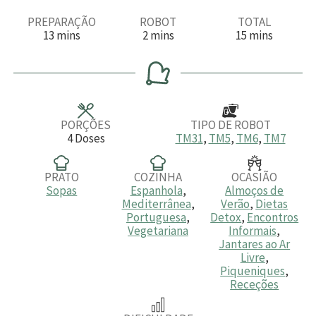
PREPARAÇÃO
ROBOT
TOTAL
m
m
m
13
mins
2
mins
15
mins
i
i
i
n
n
n
u
u
u
t
t
t
o
o
o
s
s
s
PORÇÕES
TIPO DE ROBOT
4
Doses
TM31
,
TM5
,
TM6
,
TM7
PRATO
COZINHA
OCASIÃO
Sopas
Espanhola
,
Almoços de
Mediterrânea
,
Verão
,
Dietas
Portuguesa
,
Detox
,
Encontros
Vegetariana
Informais
,
Jantares ao Ar
Livre
,
Piqueniques
,
Receções