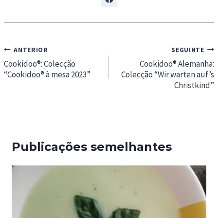
Navegação
ANTERIOR
SEGUINTE
de
Cookidoo®: Colecção
Cookidoo® Alemanha:
“Cookidoo® à mesa 2023”
Colecção “Wir warten auf’s
artigos
Christkind”
Publicações semelhantes