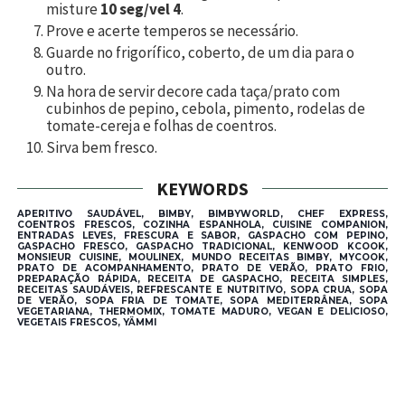
misture
10 seg/vel 4
.
Prove e acerte temperos se necessário.
Guarde no frigorífico, coberto, de um dia para o
outro.
Na hora de servir decore cada taça/prato com
cubinhos de pepino, cebola, pimento, rodelas de
tomate-cereja e folhas de coentros.
Sirva bem fresco.
KEYWORDS
APERITIVO SAUDÁVEL, BIMBY, BIMBYWORLD, CHEF EXPRESS,
COENTROS FRESCOS, COZINHA ESPANHOLA, CUISINE COMPANION,
ENTRADAS LEVES, FRESCURA E SABOR, GASPACHO COM PEPINO,
GASPACHO FRESCO, GASPACHO TRADICIONAL, KENWOOD KCOOK,
MONSIEUR CUISINE, MOULINEX, MUNDO RECEITAS BIMBY, MYCOOK,
PRATO DE ACOMPANHAMENTO, PRATO DE VERÃO, PRATO FRIO,
PREPARAÇÃO RÁPIDA, RECEITA DE GASPACHO, RECEITA SIMPLES,
RECEITAS SAUDÁVEIS, REFRESCANTE E NUTRITIVO, SOPA CRUA, SOPA
DE VERÃO, SOPA FRIA DE TOMATE, SOPA MEDITERRÂNEA, SOPA
VEGETARIANA, THERMOMIX, TOMATE MADURO, VEGAN E DELICIOSO,
VEGETAIS FRESCOS, YÄMMI