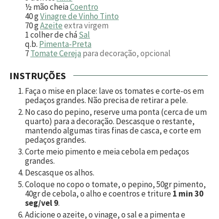
½
mão cheia
Coentro
40
g
Vinagre de Vinho Tinto
70
g
Azeite
extra virgem
1
colher de chá
Sal
q.b.
Pimenta-Preta
7
Tomate Cereja
para decoração, opcional
INSTRUÇÕES
Faça o mise en place: lave os tomates e corte-os em
pedaços grandes. Não precisa de retirar a pele.
No caso do pepino, reserve uma ponta (cerca de um
quarto) para a decoração. Descasque o restante,
mantendo algumas tiras finas de casca, e corte em
pedaços grandes.
Corte meio pimento e meia cebola em pedaços
grandes.
Descasque os alhos.
Coloque no copo o tomate, o pepino,
50
gr pimento,
40
gr de cebola, o alho e coentros e triture
1 min 30
seg/vel 9
.
Adicione o azeite, o vinage, o sal e a pimenta e