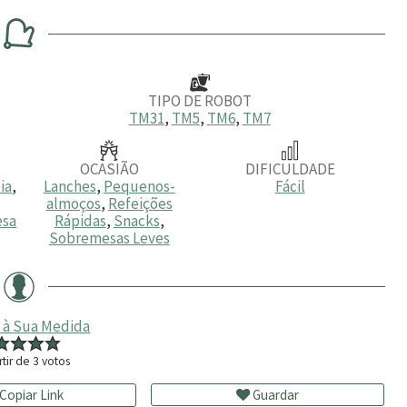
i
i
n
n
u
u
t
t
o
o
s
s
TIPO DE ROBOT
TM31
,
TM5
,
TM6
,
TM7
OCASIÃO
DIFICULDADE
ia
,
Lanches
,
Pequenos-
Fácil
almoços
,
Refeições
esa
Rápidas
,
Snacks
,
Sobremesas Leves
 à Sua Medida
rtir de
3
votos
Copiar Link
Guardar