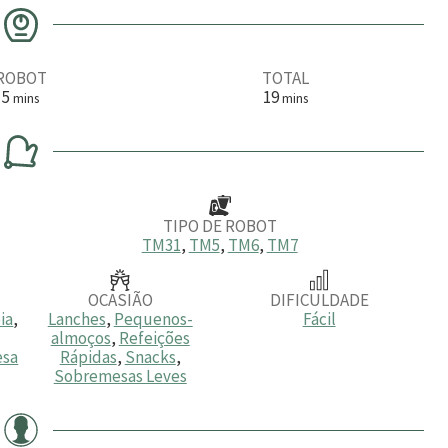
ROBOT
TOTAL
m
m
5
19
mins
mins
i
i
n
n
u
u
t
t
o
o
s
s
TIPO DE ROBOT
TM31
,
TM5
,
TM6
,
TM7
OCASIÃO
DIFICULDADE
ia
,
Lanches
,
Pequenos-
Fácil
almoços
,
Refeições
esa
Rápidas
,
Snacks
,
Sobremesas Leves