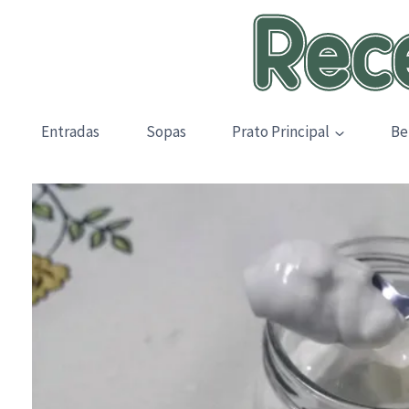
Skip
to
content
Entradas
Sopas
Prato Principal
Be