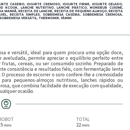
URTE CASEIRO, IOGURTE CREMOSO, IOGURTE FIRME, IOGURTE GELADO,
 KCOOK, LANCHE NUTRITIVO, LANCHE PRÁTICO, MONSIEUR CUISINE,
DA MANHÃ, RECEITA DE LANCHE, RECEITA DE PEQUENO ALMOÇO, RECEITA
ÁVEL, RECEITA SIMPLES, SOBREMESA CASEIRA, SOBREMESA CREMOSA,
SOBREMESA VERSÁTIL, THERMOMIX, YÄMMI
sa e versátil, ideal para quem procura uma opção doce,
e aveludada, permite apreciar o equilíbrio perfeito entre
 frutas, cereais, ou ser consumido sozinho. Preparado de
nte consistência e resultados fiéis, com fermentação lenta
 O processo de escorrer o soro confere-lhe a cremosidade
l para pequenos-almoços nutritivos, lanches rápidos ou
borosa, que combina facilidade de execução com qualidade,
qualquer ocasião.
ROBOT
TOTAL
m
m
5
22
mins
mins