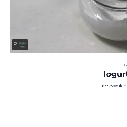
©
I
Iogur
Por
Vorwerk