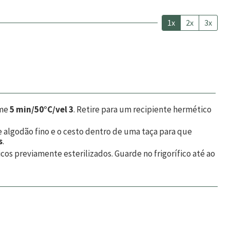
1x
2x
3x
ame
5 min/50°C/vel 3
. Retire para um recipiente hermético
 algodão fino e o cesto dentro de uma taça para que
s
.
os previamente esterilizados. Guarde no frigorífico até ao