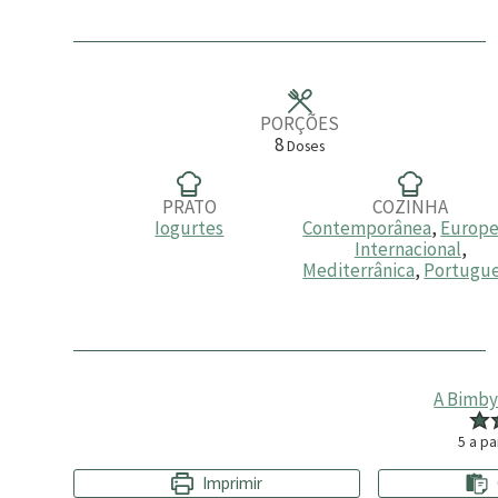
i
n
u
t
o
s
PORÇÕES
8
Doses
PRATO
COZINHA
Iogurtes
Contemporânea
,
Europe
Internacional
,
Mediterrânica
,
Portugu
A Bimby
5
a pa
Imprimir