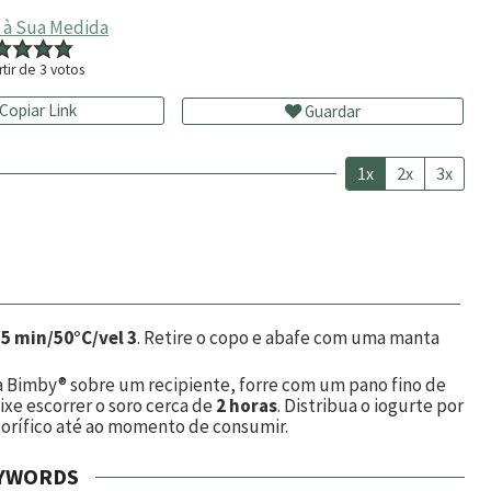
 à Sua Medida
rtir de
3
votos
Copiar Link
Guardar
1x
2x
3x
a
5 min/50°C/vel 3
. Retire o copo e abafe com uma manta
a Bimby® sobre um recipiente, forre com um pano fino de
eixe escorrer o soro cerca de
2 horas
. Distribua o iogurte por
igorífico até ao momento de consumir.
YWORDS