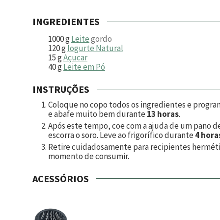
INGREDIENTES
1000
g
Leite
gordo
120
g
Iogurte Natural
15
g
Açucar
40
g
Leite em Pó
INSTRUÇÕES
Coloque no copo todos os ingredientes e progr
e abafe muito bem durante
13 horas
.
Após este tempo, coe com a ajuda de um pano de
escorra o soro. Leve ao frigorífico durante
4 hora
Retire cuidadosamente para recipientes hermétic
momento de consumir.
ACESSÓRIOS