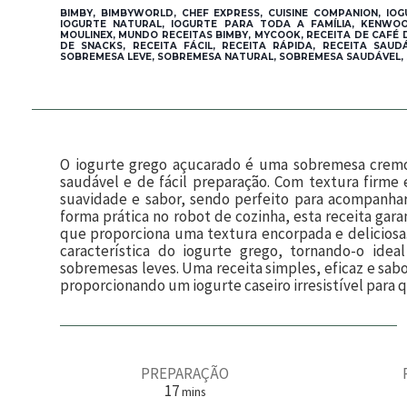
BIMBY, BIMBYWORLD, CHEF EXPRESS, CUISINE COMPANION, IOG
IOGURTE NATURAL, IOGURTE PARA TODA A FAMÍLIA, KENWOOD
MOULINEX, MUNDO RECEITAS BIMBY, MYCOOK, RECEITA DE CAFÉ 
DE SNACKS, RECEITA FÁCIL, RECEITA RÁPIDA, RECEITA SAUD
SOBREMESA LEVE, SOBREMESA NATURAL, SOBREMESA SAUDÁVEL, 
O iogurte grego açucarado é uma sobremesa cremo
saudável e de fácil preparação. Com textura firme 
suavidade e sabor, sendo perfeito para acompanhar
forma prática no robot de cozinha, esta receita gara
que proporciona uma textura encorpada e deliciosa.
característica do iogurte grego, tornando-o idea
sobremesas leves. Uma receita simples, eficaz e sa
proporcionando um iogurte caseiro irresistível para 
PREPARAÇÃO
m
17
mins