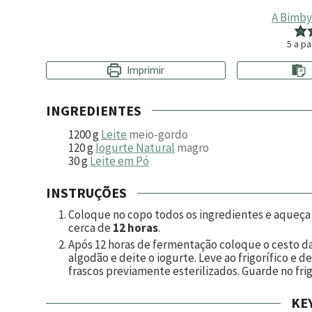
A Bimby
5
a pa
Imprimir
INGREDIENTES
1200
g
Leite
meio-gordo
120
g
Iogurte Natural
magro
30
g
Leite em Pó
INSTRUÇÕES
Coloque no copo todos os ingredientes e aqueç
cerca de
12 horas
.
Após 12 horas de fermentação coloque o cesto d
algodão e deite o iogurte. Leve ao frigorífico e d
frascos previamente esterilizados. Guarde no fr
KE