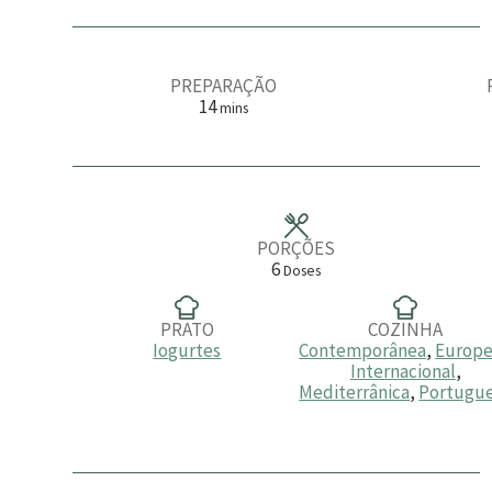
PREPARAÇÃO
m
14
mins
i
n
u
t
o
s
PORÇÕES
6
Doses
PRATO
COZINHA
Iogurtes
Contemporânea
,
Europe
Internacional
,
Mediterrânica
,
Portugu