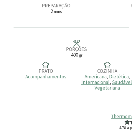
PREPARAÇÃO
m
2
mins
i
n
u
t
o
s
PORÇÕES
400
gr
PRATO
COZINHA
Acompanhamentos
Americana
,
Dietética
,
Internacional
,
Saudável
Vegetariana
Thermomix
4.78
a p