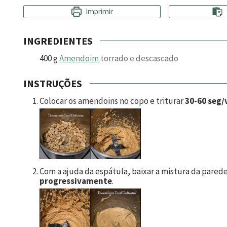
Imprimir
INGREDIENTES
400
g
Amendoim
torrado e descascado
INSTRUÇÕES
Colocar os amendoins no copo e triturar
30-60 seg/v
Com a ajuda da espátula, baixar a mistura da pared
progressivamente
.