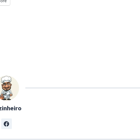
ore
zinheiro