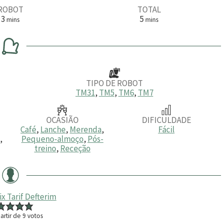
ROBOT
TOTAL
m
m
3
5
mins
mins
i
i
n
n
u
u
t
t
o
o
s
s
TIPO DE ROBOT
TM31
,
TM5
,
TM6
,
TM7
OCASIÃO
DIFICULDADE
Café
,
Lanche
,
Merenda
,
Fácil
,
Pequeno-almoço
,
Pós-
treino
,
Receção
 Tarif Defterim
artir de
9
votos