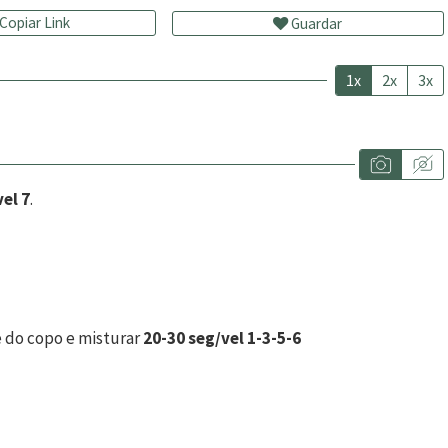
Copiar Link
Guardar
1x
2x
3x
el 7
.
e do copo e misturar
20-30 seg/vel 1-3-5-6