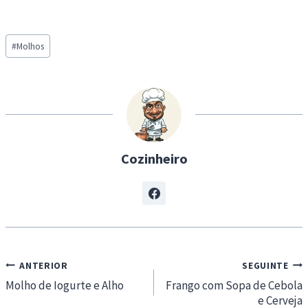
o
a
Post
d
#
Molhos
Tags:
i
n
g
…
Cozinheiro
Navegação
ANTERIOR
SEGUINTE
de
Molho de Iogurte e Alho
Frango com Sopa de Cebola
e Cerveja
artigos