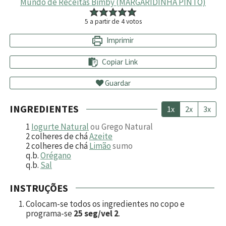
Mundo de Receitas Bimby (MARGARIDINHA PINTO)
5
a partir de
4
votos
Imprimir
Copiar Link
Guardar
INGREDIENTES
1x
2x
3x
1
Iogurte Natural
ou Grego Natural
2
colheres de chá
Azeite
2
colheres de chá
Limão
sumo
q.b.
Orégano
q.b.
Sal
INSTRUÇÕES
Colocam-se todos os ingredientes no copo e
programa-se
25 seg/vel 2
.