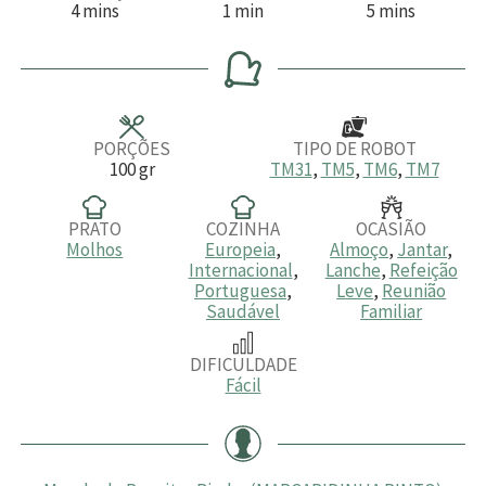
m
m
m
4
mins
1
min
5
mins
i
i
i
n
n
n
u
u
u
t
t
t
o
o
o
s
s
PORÇÕES
TIPO DE ROBOT
100
gr
TM31
,
TM5
,
TM6
,
TM7
PRATO
COZINHA
OCASIÃO
Molhos
Europeia
,
Almoço
,
Jantar
,
Internacional
,
Lanche
,
Refeição
Portuguesa
,
Leve
,
Reunião
Saudável
Familiar
DIFICULDADE
Fácil