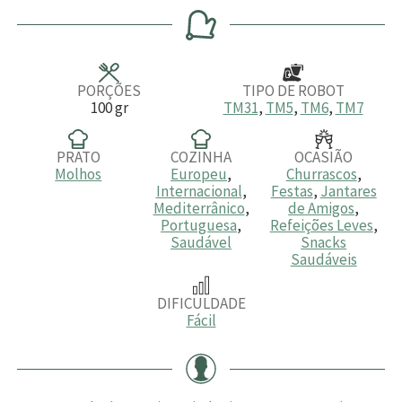
n
n
n
u
u
u
t
t
t
o
o
o
s
s
PORÇÕES
TIPO DE ROBOT
100
gr
TM31
,
TM5
,
TM6
,
TM7
PRATO
COZINHA
OCASIÃO
Molhos
Europeu
,
Churrascos
,
Internacional
,
Festas
,
Jantares
Mediterrânico
,
de Amigos
,
Portuguesa
,
Refeições Leves
,
Saudável
Snacks
Saudáveis
DIFICULDADE
Fácil