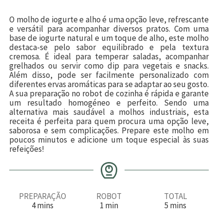
O molho de iogurte e alho é uma opção leve, refrescante
e versátil para acompanhar diversos pratos. Com uma
base de iogurte natural e um toque de alho, este molho
destaca-se pelo sabor equilibrado e pela textura
cremosa. É ideal para temperar saladas, acompanhar
grelhados ou servir como dip para vegetais e snacks.
Além disso, pode ser facilmente personalizado com
diferentes ervas aromáticas para se adaptar ao seu gosto.
A sua preparação no robot de cozinha é rápida e garante
um resultado homogéneo e perfeito. Sendo uma
alternativa mais saudável a molhos industriais, esta
receita é perfeita para quem procura uma opção leve,
saborosa e sem complicações. Prepare este molho em
poucos minutos e adicione um toque especial às suas
refeições!
PREPARAÇÃO
ROBOT
TOTAL
m
m
m
4
mins
1
min
5
mins
i
i
i