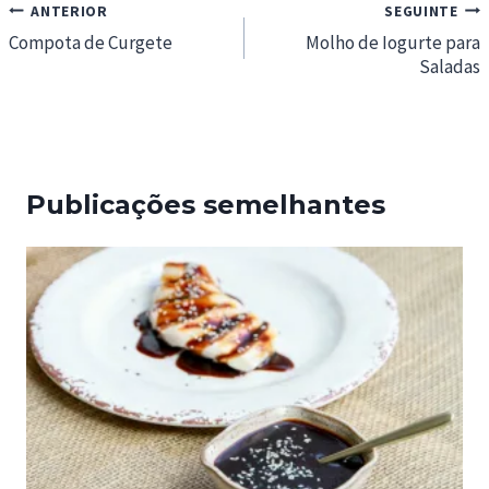
Navegação
ANTERIOR
SEGUINTE
de
Compota de Curgete
Molho de Iogurte para
Saladas
artigos
Publicações semelhantes