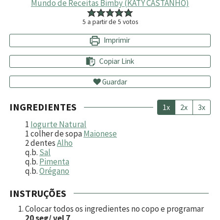
Mundo de Receitas Bimby (KATY CASTANHO)
5
a partir de
5
votos
Imprimir
Copiar Link
Guardar
INGREDIENTES
1x
2x
3x
1
Iogurte Natural
1
colher de sopa
Maionese
2
dentes
Alho
q.b.
Sal
q.b.
Pimenta
q.b.
Orégano
INSTRUÇÕES
Colocar todos os ingredientes no copo e programar
20 seg/ vel 7
.