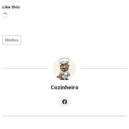
Like this:
L
o
a
Post
d
#
Molhos
Tags:
i
n
g
…
Cozinheiro