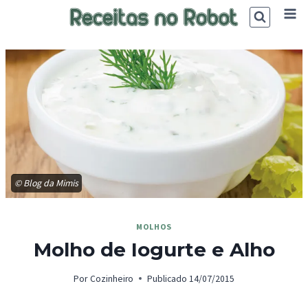
Skip
to
content
© Blog da Mimis
MOLHOS
Molho de Iogurte e Alho
Por
Cozinheiro
Publicado
14/07/2015