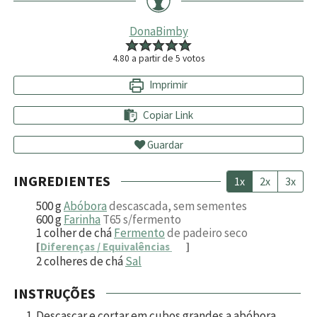
DonaBimby
4.80
a partir de
5
votos
Imprimir
Copiar Link
Guardar
INGREDIENTES
1x
2x
3x
500
g
Abóbora
descascada, sem sementes
600
g
Farinha
T65 s/fermento
1
colher de chá
Fermento
de padeiro seco
[
Diferenças / Equivalências
]
2
colheres de chá
Sal
INSTRUÇÕES
Descascar e cortar em cubos grandes a abóbora,