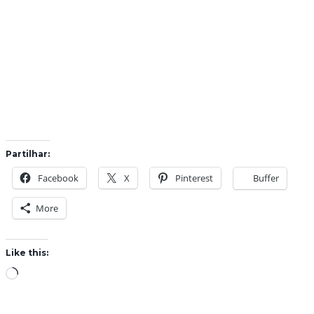
Partilhar:
Facebook
X
Pinterest
Buffer
More
Like this:
L
o
a