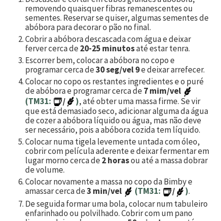
removendo quaisquer fibras remanescentes ou
sementes. Reservar se quiser, algumas sementes de
abóbora para decorar o pão no final.
Cobrir a abóbora descascada com água e deixar
ferver cerca de
20-25 minutos
até estar tenra.
Escorrer bem, colocar a abóbora no copo e
programar cerca de
30 seg/vel 9
e deixar arrefecer.
Colocar no copo os restantes ingredientes e o puré
de abóbora e programar cerca de
7 mim/vel
(TM31:
/
)
, até obter uma massa firme. Se vir
que está demasiado seco, adicionar alguma da água
de cozer a abóbora líquido ou água, mas não deve
ser necessário, pois a abóbora cozida tem líquido.
Colocar numa tigela levemente untada com óleo,
cobrir com película aderente e deixar fermentar em
lugar morno cerca de
2 horas
ou até a massa dobrar
de volume.
Colocar novamente a massa no copo da Bimby e
amassar cerca de
3 min/vel
(TM31:
/
)
.
De seguida formar uma bola, colocar num tabuleiro
enfarinhado ou polvilhado. Cobrir com um pano