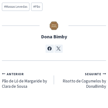
Post
d
#
Massas Levedas
#
Pão
Tags:
i
n
g
…
Dona Bimby
Navegação
ANTERIOR
SEGUINTE
de
Pão de Ló de Margaride by
Risotto de Cogumelos by
Clara de Sousa
DonaBimby
artigos