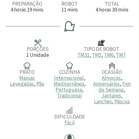
PREPARAÇÃO
ROBOT
TOTAL
h
m
m
h
m
4
horas
19
mins
11
mins
4
horas
30
mins
o
i
i
o
i
r
n
n
r
n
a
u
u
a
u
s
t
t
s
t
o
o
o
s
s
s
PORÇÕES
TIPO DE ROBOT
1
Unidade
TM31
,
TM5
,
TM6
,
TM7
PRATO
COZINHA
OCASIÃO
Massas
Internacional
,
Almoços
,
Levedadas
,
Pão
Mediterrânea
,
Aniversários
,
Fim
Portuguesa
,
de Semana
,
Tradicional
Jantares
,
Lanches
,
Páscoa
DIFICULDADE
Fácil