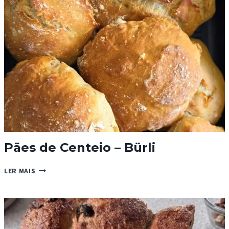
MUESLI
E
FLOR
DE
SAL
Pães de Centeio – Bürli
PÃES
LER MAIS
DE
CENTEIO
–
BÜRLI