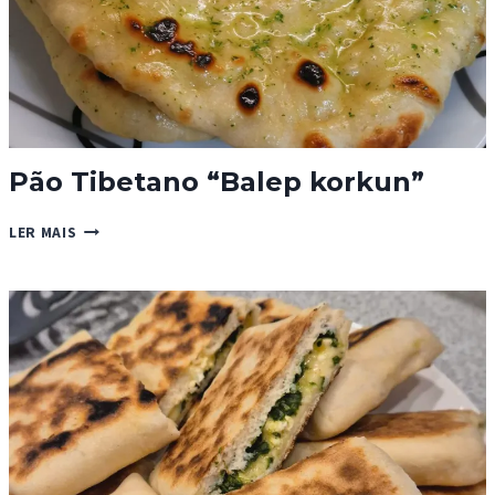
Pão Tibetano “Balep korkun”
PÃO
LER MAIS
TIBETANO
“BALEP
KORKUN”