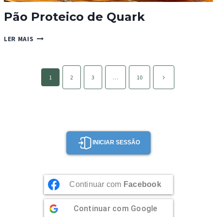
Pão Proteico de Quark
PÃO
LER MAIS
PROTEICO
DE
QUARK
Page
Página
1
2
3
…
10
navigation
seguinte
INICIAR SESSÃO
Continuar com
Facebook
Continuar com
Google