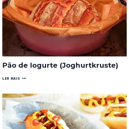
Pão de Iogurte (Joghurtkruste)
PÃO
LER MAIS
DE
IOGURTE
(JOGHURTKRUSTE)