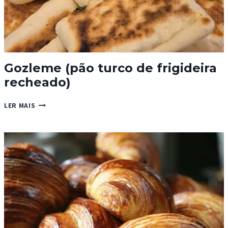
Gozleme (pão turco de frigideira
recheado)
GOZLEME
LER MAIS
(PÃO
TURCO
DE
FRIGIDEIRA
RECHEADO)