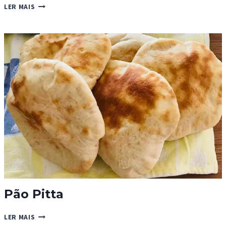
PÃEZINHOS
LER MAIS
DE
ABÓBORA
COM
NOZES
Pão Pitta
PÃO
LER MAIS
PITTA