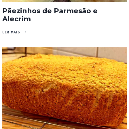
Pãezinhos de Parmesão e
Alecrim
PÃEZINHOS
LER MAIS
DE
PARMESÃO
E
ALECRIM