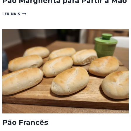
Pão Margherita para Partir à Mão
PÃO
LER MAIS
MARGHERITA
PARA
PARTIR
À
MÃO
Pão Francês