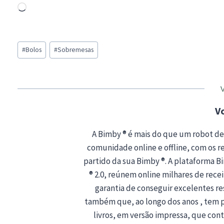
L
o
a
Post
d
#
Bolos
#
Sobremesas
Tags:
i
n
g
…
V
A Bimby ® é mais do que um robot de
comunidade online e offline, com os rec
partido da sua Bimby ®. A plataforma 
® 2.0, reúnem online milhares de recei
garantia de conseguir excelentes r
também que, ao longo dos anos , tem 
livros, em versão impressa, que co