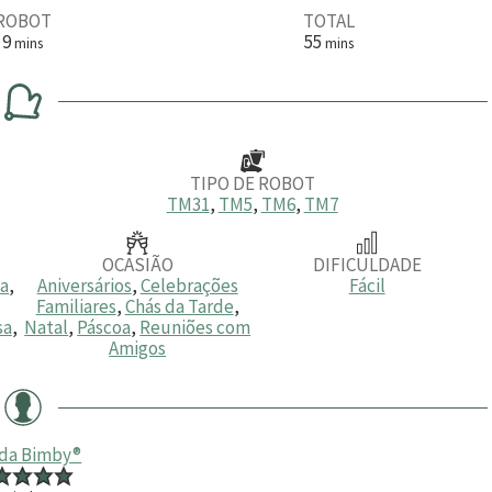
ROBOT
TOTAL
m
m
9
55
mins
mins
i
i
n
n
u
u
t
t
o
o
s
s
TIPO DE ROBOT
TM31
,
TM5
,
TM6
,
TM7
OCASIÃO
DIFICULDADE
ia
,
Aniversários
,
Celebrações
Fácil
Familiares
,
Chás da Tarde
,
sa
,
Natal
,
Páscoa
,
Reuniões com
Amigos
 da Bimby®