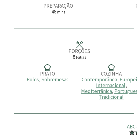
PREPARAÇÃO
m
46
mins
i
n
u
t
o
s
PORÇÕES
8
Fatias
PRATO
COZINHA
Bolos
,
Sobremesas
Contemporânea
,
Europe
Internacional
,
Mediterrânica
,
Portugue
Tradicional
ABC