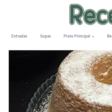
Skip
to
content
Entradas
Sopas
Prato Principal
Be