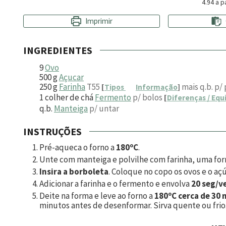
4.94
a pa
Imprimir
INGREDIENTES
9
Ovo
500
g
Açucar
250
g
Farinha
T55
mais q.b. p/ 
[
Tipos
Informação
]
1
colher de chá
Fermento
p/ bolos
[
Diferenças / Equ
q.b.
Manteiga
p/ untar
INSTRUÇÕES
Pré-aqueca o forno a
180ºC
.
Unte com manteiga e polvilhe com farinha, uma for
Insira a borboleta
. Coloque no copo os ovos e o aç
Adicionar a farinha e o fermento e envolva
20 seg/ve
Deite na forma e leve ao forno a
180ºC cerca de 30
minutos antes de desenformar. Sirva quente ou frio