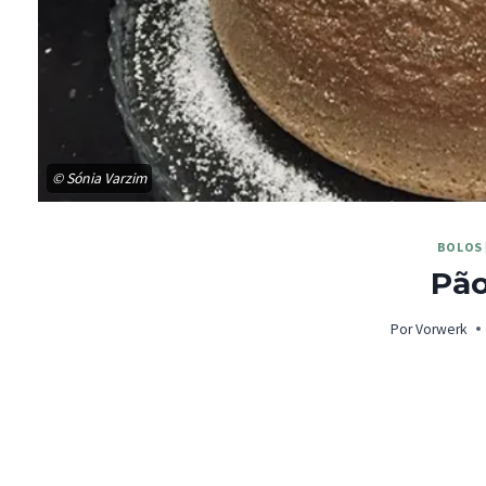
© Sónia Varzim
BOLOS
Pão
Por
Vorwerk