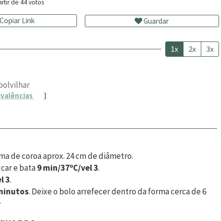
rtir de
44
votos
Copiar Link
Guardar
1x
2x
3x
polvilhar
ivalências
]
ma de coroa aprox. 24 cm de diâmetro.
úcar e bata
9 min/37ºC/vel 3
.
l 3
.
 minutos
. Deixe o bolo arrefecer dentro da forma cerca de 6
.