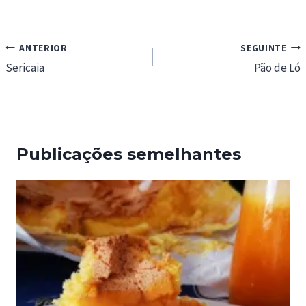
Navegação
ANTERIOR
SEGUINTE
de
Sericaia
Pão de Ló
artigos
Publicações semelhantes