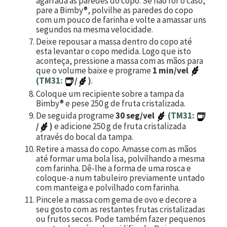
agarrada às paredes do copo. Se não for o caso,
pare a Bimby®, polvilhe as paredes do copo
com um pouco de farinha e volte a amassar uns
segundos na mesma velocidade.
Deixe repousar a massa dentro do copo até
esta levantar o copo medida. Logo que isto
aconteça, pressione a massa com as mãos para
que o volume baixe e programe
1 min/vel
(TM31:
/
)
.
Coloque um recipiente sobre a tampa da
Bimby® e pese
250
g de fruta cristalizada.
De seguida programe
30 seg/vel
(TM31:
/
)
e adicione
250
g de fruta cristalizada
através do bocal da tampa.
Retire a massa do copo. Amasse com as mãos
até formar uma bola lisa, polvilhando a mesma
com farinha. Dê-lhe a forma de uma rosca e
coloque-a num tabuleiro previamente untado
com manteiga e polvilhado com farinha.
Pincele a massa com gema de ovo e decore a
seu gosto com as restantes frutas cristalizadas
ou frutos secos. Pode também fazer pequenos