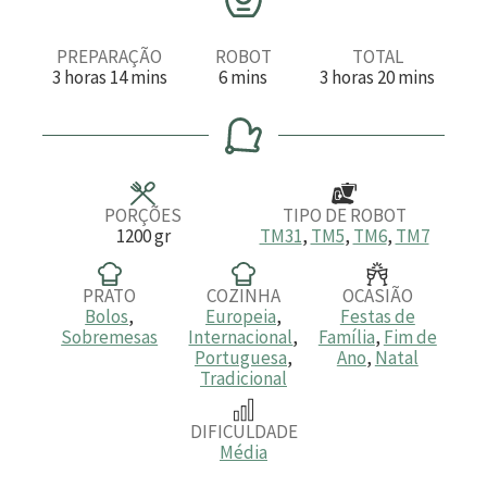
PREPARAÇÃO
ROBOT
TOTAL
h
m
m
h
m
3
horas
14
mins
6
mins
3
horas
20
mins
o
i
i
o
i
r
n
n
r
n
a
u
u
a
u
s
t
t
s
t
o
o
o
s
s
s
PORÇÕES
TIPO DE ROBOT
1200
gr
TM31
,
TM5
,
TM6
,
TM7
PRATO
COZINHA
OCASIÃO
Bolos
,
Europeia
,
Festas de
Sobremesas
Internacional
,
Família
,
Fim de
Portuguesa
,
Ano
,
Natal
Tradicional
DIFICULDADE
Média