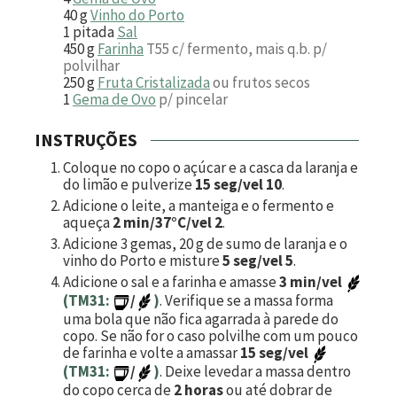
40
g
Vinho do Porto
1
pitada
Sal
450
g
Farinha
T55 c/ fermento, mais q.b. p/
polvilhar
250
g
Fruta Cristalizada
ou frutos secos
1
Gema de Ovo
p/ pincelar
INSTRUÇÕES
Coloque no copo o açúcar e a casca da laranja e
do limão e pulverize
15 seg/vel 10
.
Adicione o leite, a manteiga e o fermento e
aqueça
2 min/37°C/vel 2
.
Adicione
3
gemas,
20
g de sumo de laranja e o
vinho do Porto e misture
5 seg/vel 5
.
Adicione o sal e a farinha e amasse
3 min/vel
(TM31:
/
)
. Verifique se a massa forma
uma bola que não fica agarrada à parede do
copo. Se não for o caso polvilhe com um pouco
de farinha e volte a amassar
15 seg/vel
(TM31:
/
)
. Deixe levedar a massa dentro
do copo cerca de
2 horas
ou até dobrar de