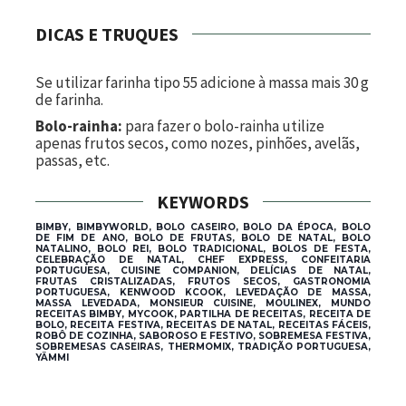
DICAS E TRUQUES
Se utilizar farinha tipo 55 adicione à massa mais 30 g
de farinha.
Bolo-rainha:
para fazer o bolo-rainha utilize
apenas frutos secos, como nozes, pinhões, avelãs,
passas, etc.
KEYWORDS
BIMBY, BIMBYWORLD, BOLO CASEIRO, BOLO DA ÉPOCA, BOLO
DE FIM DE ANO, BOLO DE FRUTAS, BOLO DE NATAL, BOLO
NATALINO, BOLO REI, BOLO TRADICIONAL, BOLOS DE FESTA,
CELEBRAÇÃO DE NATAL, CHEF EXPRESS, CONFEITARIA
PORTUGUESA, CUISINE COMPANION, DELÍCIAS DE NATAL,
FRUTAS CRISTALIZADAS, FRUTOS SECOS, GASTRONOMIA
PORTUGUESA, KENWOOD KCOOK, LEVEDAÇÃO DE MASSA,
MASSA LEVEDADA, MONSIEUR CUISINE, MOULINEX, MUNDO
RECEITAS BIMBY, MYCOOK, PARTILHA DE RECEITAS, RECEITA DE
BOLO, RECEITA FESTIVA, RECEITAS DE NATAL, RECEITAS FÁCEIS,
ROBÔ DE COZINHA, SABOROSO E FESTIVO, SOBREMESA FESTIVA,
SOBREMESAS CASEIRAS, THERMOMIX, TRADIÇÃO PORTUGUESA,
YÄMMI