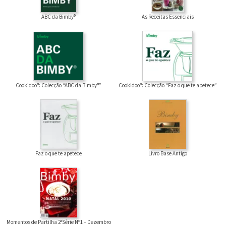
ABC da Bimby®
As Receitas Essenciais
Cookidoo®: Colecção “ABC da Bimby®”
Cookidoo®: Colecção “Faz o que te apetece”
Faz o que te apetece
Livro Base Antigo
Momentos de Partilha 2ªSérie Nº1 – Dezembro