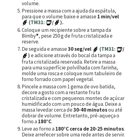
volume.
Pressione a massa com a ajuda da espátula,
para que o volume baixe e amasse
1 min/vel
(TM31:
/
)
.
Coloque um recipiente sobre a tampa da
Bimby®, pese
250
g de fruta cristalizada e
reserve.
De seguida e amasse
30 seg/vel
(TM31:
/
)
e adicione através do bocal da tampa a
fruta cristalizada reservada. Retire a massa
para uma superfície polvilhada com farinha,
molde uma rosca e coloque num tabuleiro de
forno forrado com papel vegetal.
Pincele a massa com
1
gema de ovo batida,
decore a gosto com a restante fruta
cristalizada e com pequenos montes de açúcar
humidificado com um pouco de água. Deixe a
massa levedar cerca de
30-40 minutos
ou até
dobrar de volume. Entretanto, pré-aqueça o
forno a
180°C
.
Leve ao forno a
180°C cerca de 20-25 minutos
.
Deixe arrefecer sobre uma rede antes de servir.