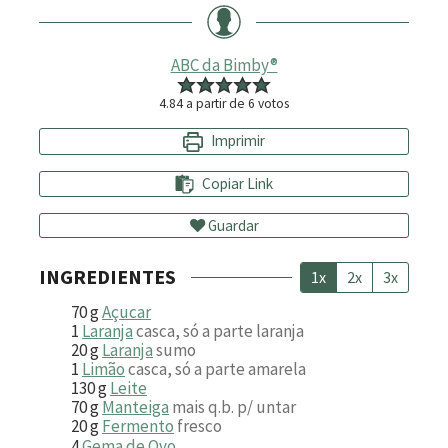
ABC da Bimby®
4.84
a partir de
6
votos
Imprimir
Copiar Link
Guardar
INGREDIENTES
1x
2x
3x
70
g
Açucar
1
Laranja
casca, só a parte laranja
20
g
Laranja
sumo
1
Limão
casca, só a parte amarela
130
g
Leite
70
g
Manteiga
mais q.b. p/ untar
20
g
Fermento
fresco
4
Gema de Ovo