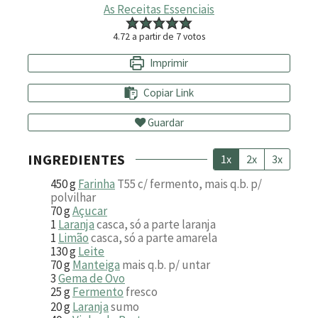
As Receitas Essenciais
4.72
a partir de
7
votos
Imprimir
Copiar Link
Guardar
INGREDIENTES
1x
2x
3x
450
g
Farinha
T55 c/ fermento, mais q.b. p/
polvilhar
70
g
Açucar
1
Laranja
casca, só a parte laranja
1
Limão
casca, só a parte amarela
130
g
Leite
70
g
Manteiga
mais q.b. p/ untar
3
Gema de Ovo
25
g
Fermento
fresco
20
g
Laranja
sumo