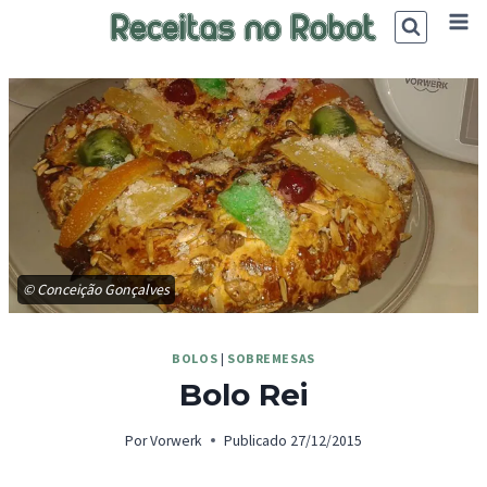
Skip
to
content
© Conceição Gonçalves
BOLOS
|
SOBREMESAS
Bolo Rei
Por
Vorwerk
Publicado
27/12/2015