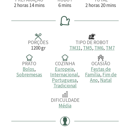
h
m
m
h
m
2
horas
14
mins
6
mins
2
horas
20
mins
o
i
i
o
i
r
n
n
r
n
a
u
u
a
u
s
t
t
s
t
o
o
o
s
s
s
PORÇÕES
TIPO DE ROBOT
1200
gr
TM31
,
TM5
,
TM6
,
TM7
PRATO
COZINHA
OCASIÃO
Bolos
,
Europeia
,
Festas de
Sobremesas
Internacional
,
Família
,
Fim de
Portuguesa
,
Ano
,
Natal
Tradicional
DIFICULDADE
Média