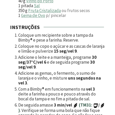
40
g
Vinho do Porto
1
pitada
Sal
350
g
Fruta Cristalizada
ou frutos secos
1
Gema de Ovo
p/ pincelar
INSTRUÇÕES
Coloque um recipiente sobre a tampa da
Bimby® e pese a farinha. Reserve.
Coloque no copo o açúcar e as cascas de laranja
e limão e pulverize
15 seg/vel 9
.
Adicione o leite e a manteiga, programe
30
seg/37°C/vel 6
e de seguida programe
30
seg/vel 9
.
Adicione as gemas, o fermento, o sumo de
laranja e o vinho, e misture
uns segundos na
vel 3
.
Com a Bimby® em funcionamento na
vel 3
deite a farinha a pouco e pouco através do
bocal da tampa e no fim a pitada de sal.
De seguida amasse
3 min/vel
(TM31:
/
)
. Verifique se forma uma bola que não fique