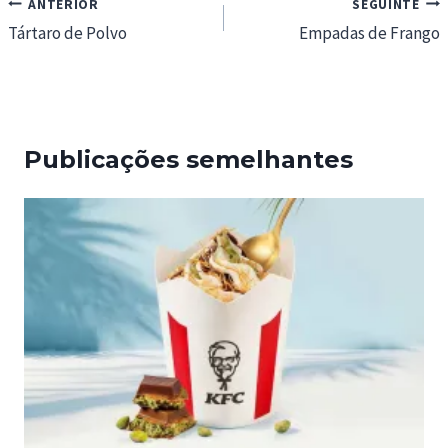
Navegação
ANTERIOR
SEGUINTE
de
Tártaro de Polvo
Empadas de Frango
artigos
Publicações semelhantes