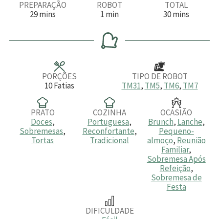
PREPARAÇÃO
ROBOT
TOTAL
m
m
m
29
mins
1
min
30
mins
i
i
i
n
n
n
u
u
u
t
t
t
o
o
o
s
s
PORÇÕES
TIPO DE ROBOT
10
Fatias
TM31
,
TM5
,
TM6
,
TM7
PRATO
COZINHA
OCASIÃO
Doces
,
Portuguesa
,
Brunch
,
Lanche
,
Sobremesas
,
Reconfortante
,
Pequeno-
Tortas
Tradicional
almoço
,
Reunião
Familiar
,
Sobremesa Após
Refeição
,
Sobremesa de
Festa
DIFICULDADE