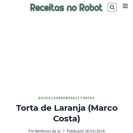
Skip
to
content
DOCES
|
SOBREMESAS
|
TORTAS
Torta de Laranja (Marco
Costa)
Por
Bimbices da Ju
Publicado
26/03/2024