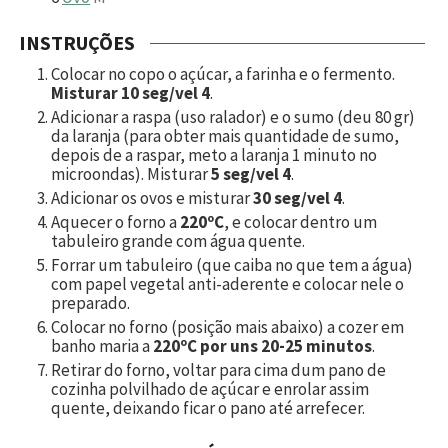
INSTRUÇÕES
Colocar no copo o açúcar, a farinha e o fermento.
Misturar 10 seg/vel 4
.
Adicionar a raspa (uso ralador) e o sumo (deu 80 gr)
da laranja (para obter mais quantidade de sumo,
depois de a raspar, meto a laranja 1 minuto no
microondas). Misturar
5 seg/vel 4
.
Adicionar os ovos e misturar
30 seg/vel 4
.
Aquecer o forno a
220ºC
, e colocar dentro um
tabuleiro grande com água quente.
Forrar um tabuleiro (que caiba no que tem a água)
com papel vegetal anti-aderente e colocar nele o
preparado.
Colocar no forno (posição mais abaixo) a cozer em
banho maria a
220ºC por uns 20-25 minutos
.
Retirar do forno, voltar para cima dum pano de
cozinha polvilhado de açúcar e enrolar assim
quente, deixando ficar o pano até arrefecer.