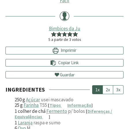
Fácil
Bimbices da Ju
5
a partir de
3
votos
Imprimir
Copiar Link
Guardar
INGREDIENTES
1x
2x
3x
250
g
Açúcar
usei mascavado
25
g
Farinha
T55
[
Tipos
Informação
]
1
colher de chá
Fermento
p/ bolos
[
Diferenças /
Equivalências
]
1
Laranja
raspa e sumo
6
Ovo
M