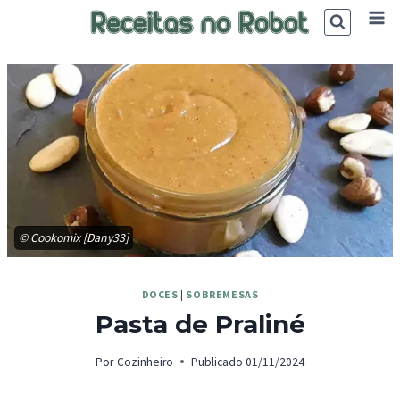
Skip
to
content
© Cookomix [Dany33]
DOCES
|
SOBREMESAS
Pasta de Praliné
Por
Cozinheiro
Publicado
01/11/2024