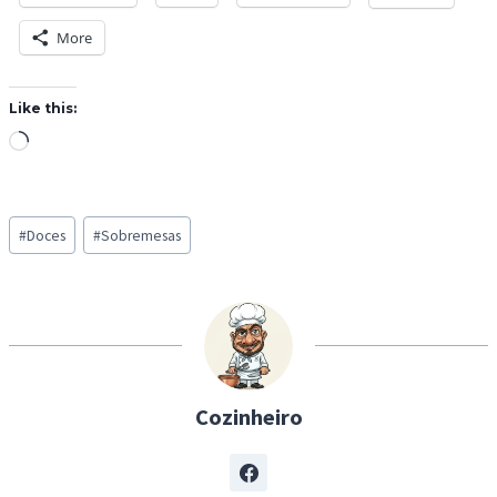
More
Like this:
L
o
a
Post
d
#
Doces
#
Sobremesas
Tags:
i
n
g
…
Cozinheiro