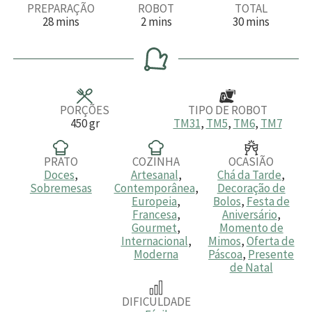
PREPARAÇÃO
ROBOT
TOTAL
m
m
m
28
mins
2
mins
30
mins
i
i
i
n
n
n
u
u
u
t
t
t
o
o
o
s
s
s
PORÇÕES
TIPO DE ROBOT
450
gr
TM31
,
TM5
,
TM6
,
TM7
PRATO
COZINHA
OCASIÃO
Doces
,
Artesanal
,
Chá da Tarde
,
Sobremesas
Contemporânea
,
Decoração de
Europeia
,
Bolos
,
Festa de
Francesa
,
Aniversário
,
Gourmet
,
Momento de
Internacional
,
Mimos
,
Oferta de
Moderna
Páscoa
,
Presente
de Natal
DIFICULDADE