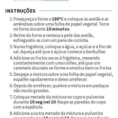
INSTRUÇÕES
Preaqueça o forno a
180ºC
e coloque as avelãs e as
amêndoas sobre uma folha de papel vegetal. Torre
no forno durante
10 minutos
.
Retire do forno e remova a pele das avelãs,
esfregando-as com um pano de cozinha.
Numa frigideira, coloque a água, o açúcar e a flor de
sal. Aqueça até que o açúcar comece a borbulhar.
Adicione os frutos secos à frigideira, mexendo
constantemente com uma colher, até que um
caramelo dourado se forme e envolva bem os frutos.
Despeje a mistura sobre uma folha de papel vegetal,
espalhe rapidamente e deixe arrefecer.
Depois de arrefecer, quebre a mistura em pedaços
não muito grandes.
Coloque metade da mistura no copo e pulverize
durante
10 seg/vel 10
. Raspe as paredes do copo
com a espátula.
Adicione a outra metade da mistura e pulverize