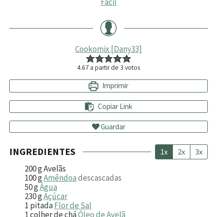
Fácil
Cookomix [Dany33]
4.67
a partir de
3
votos
Imprimir
Copiar Link
Guardar
INGREDIENTES
1x
2x
3x
200
g
Avelãs
100
g
Amêndoa
descascadas
50
g
Água
230
g
Açúcar
1
pitada
Flor de Sal
1
colher de chá
Óleo de Avelã