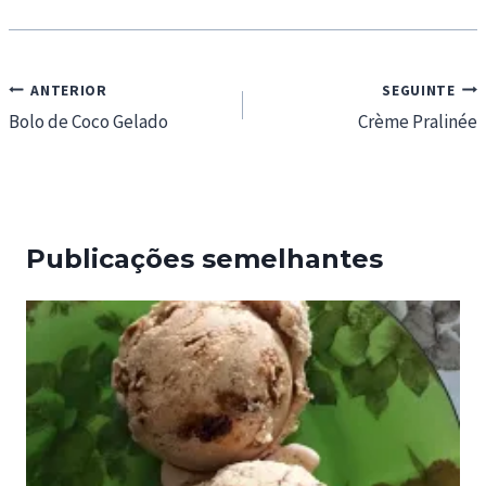
Navegação
ANTERIOR
SEGUINTE
de
Bolo de Coco Gelado
Crème Pralinée
artigos
Publicações semelhantes