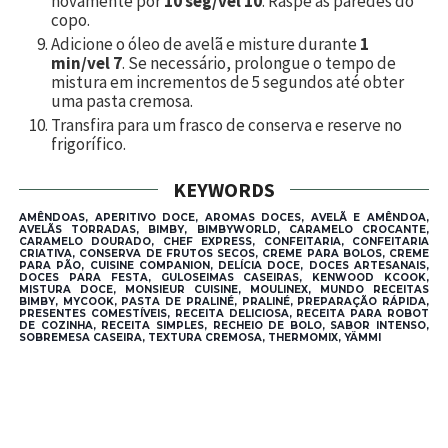
novamente por
10 seg/vel 10
. Raspe as paredes do
copo.
Adicione o óleo de avelã e misture durante
1
min/vel 7
. Se necessário, prolongue o tempo de
mistura em incrementos de 5 segundos até obter
uma pasta cremosa.
Transfira para um frasco de conserva e reserve no
frigorífico.
KEYWORDS
AMÊNDOAS, APERITIVO DOCE, AROMAS DOCES, AVELÃ E AMÊNDOA,
AVELÃS TORRADAS, BIMBY, BIMBYWORLD, CARAMELO CROCANTE,
CARAMELO DOURADO, CHEF EXPRESS, CONFEITARIA, CONFEITARIA
CRIATIVA, CONSERVA DE FRUTOS SECOS, CREME PARA BOLOS, CREME
PARA PÃO, CUISINE COMPANION, DELÍCIA DOCE, DOCES ARTESANAIS,
DOCES PARA FESTA, GULOSEIMAS CASEIRAS, KENWOOD KCOOK,
MISTURA DOCE, MONSIEUR CUISINE, MOULINEX, MUNDO RECEITAS
BIMBY, MYCOOK, PASTA DE PRALINÉ, PRALINÉ, PREPARAÇÃO RÁPIDA,
PRESENTES COMESTÍVEIS, RECEITA DELICIOSA, RECEITA PARA ROBOT
DE COZINHA, RECEITA SIMPLES, RECHEIO DE BOLO, SABOR INTENSO,
SOBREMESA CASEIRA, TEXTURA CREMOSA, THERMOMIX, YÄMMI