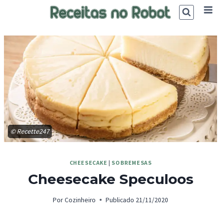
Skip
to
content
© Recette247
CHEESECAKE
|
SOBREMESAS
Cheesecake Speculoos
Por
Cozinheiro
Publicado
21/11/2020