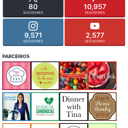
80
10,957
SEGUIDORES
SEGUIDORES
9,571
2,577
SEGUIDORES
SEGUIDORES
PARCEIROS