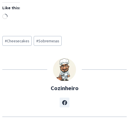
Like this:
L
o
a
Post
d
#
Cheesecakes
#
Sobremesas
Tags:
i
n
g
…
Cozinheiro