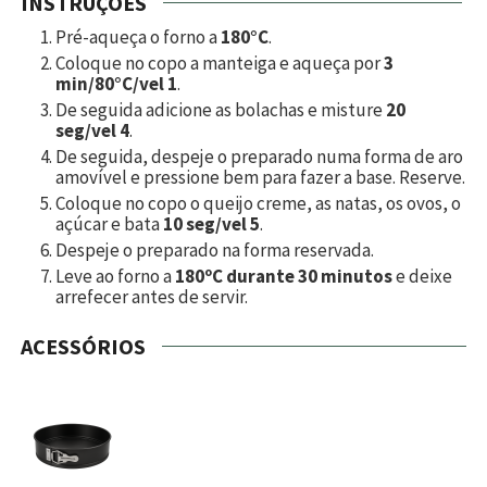
INSTRUÇÕES
Pré-aqueça o forno a
180°C
.
Coloque no copo a manteiga e aqueça por
3
min/80°C/vel 1
.
De seguida adicione as bolachas e misture
20
seg/vel 4
.
De seguida, despeje o preparado numa forma de aro
amovível e pressione bem para fazer a base. Reserve.
Coloque no copo o queijo creme, as natas, os ovos, o
açúcar e bata
10 seg/vel 5
.
Despeje o preparado na forma reservada.
Leve ao forno a
180ºC durante 30 minutos
e deixe
arrefecer antes de servir.
ACESSÓRIOS