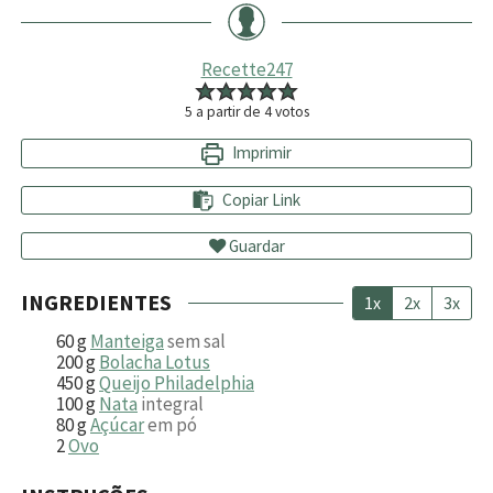
Recette247
5
a partir de
4
votos
Imprimir
Copiar Link
Guardar
INGREDIENTES
1x
2x
3x
60
g
Manteiga
sem sal
200
g
Bolacha Lotus
450
g
Queijo Philadelphia
100
g
Nata
integral
80
g
Açúcar
em pó
2
Ovo