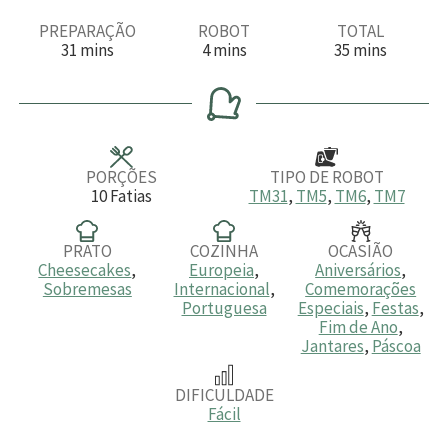
PREPARAÇÃO
ROBOT
TOTAL
m
m
m
31
mins
4
mins
35
mins
i
i
i
n
n
n
u
u
u
t
t
t
o
o
o
s
s
s
PORÇÕES
TIPO DE ROBOT
10
Fatias
TM31
,
TM5
,
TM6
,
TM7
PRATO
COZINHA
OCASIÃO
Cheesecakes
,
Europeia
,
Aniversários
,
Sobremesas
Internacional
,
Comemorações
Portuguesa
Especiais
,
Festas
,
Fim de Ano
,
Jantares
,
Páscoa
DIFICULDADE
Fácil