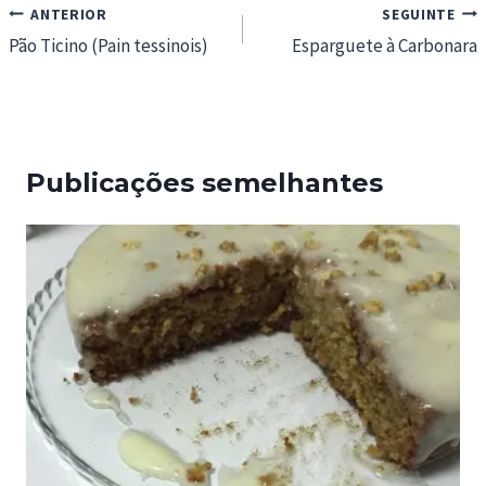
Navegação
ANTERIOR
SEGUINTE
de
Pão Ticino (Pain tessinois)
Esparguete à Carbonara
artigos
Publicações semelhantes