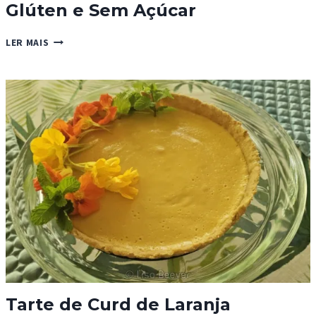
Glúten e Sem Açúcar
FATIA
LER MAIS
DE
CARAMELO
SALGADO
–
SEM
GLÚTEN
E
SEM
AÇÚCAR
Tarte de Curd de Laranja