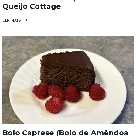
Queijo Cottage
ROULADE
LER MAIS
DE
PERU
E
COGUMELOS,
RICA
EM
PROTEÍNAS,
ENROLADA
EM
QUEIJO
COTTAGE
Bolo Caprese (Bolo de Amêndoa