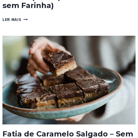
sem Farinha)
BOLO
LER MAIS
CAPRESE
(BOLO
DE
AMÊNDOA
SEM
FARINHA)
Fatia de Caramelo Salgado – Sem