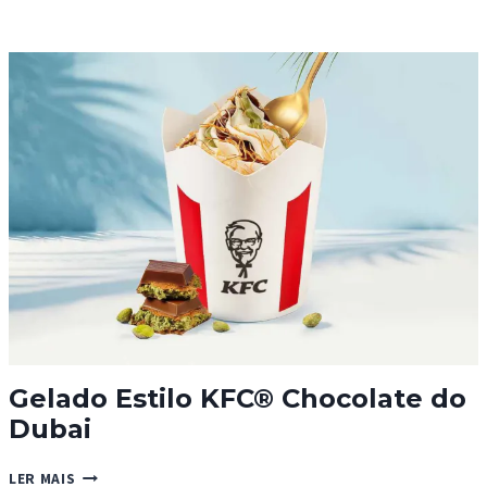
E
ARROZ
BASMATI
COM
CREME
DE
ENDRO
Gelado Estilo KFC® Chocolate do
Dubai
GELADO
LER MAIS