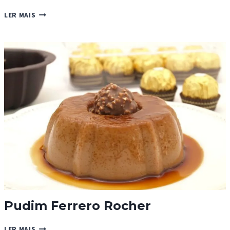
TARTE
LER MAIS
DE
CURD
DE
LARANJA
Pudim Ferrero Rocher
PUDIM
LER MAIS