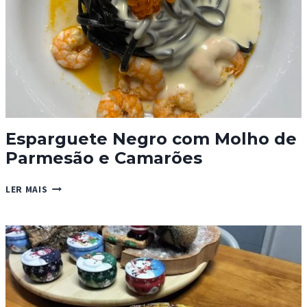
Esparguete Negro com Molho de
Parmesão e Camarões
ESPARGUETE
LER MAIS
NEGRO
COM
MOLHO
DE
PARMESÃO
E
CAMARÕES