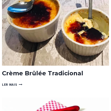
BRANCO
E
LIMÃO
Crème Brûlée Tradicional
CRÈME
LER MAIS
BRÛLÉE
TRADICIONAL