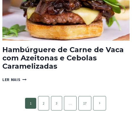
Hambúrguere de Carne de Vaca
com Azeitonas e Cebolas
Caramelizadas
HAMBÚRGUERE
LER MAIS
DE
CARNE
DE
Page
VACA
Página
1
2
3
…
17
navigation
COM
seguinte
AZEITONAS
E
CEBOLAS