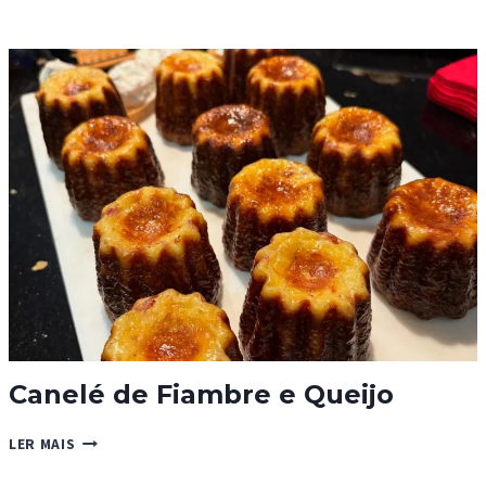
ESTILO
KFC®
CHOCOLATE
DO
DUBAI
Canelé de Fiambre e Queijo
CANELÉ
LER MAIS
DE
FIAMBRE