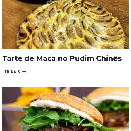
Tarte de Maçã no Pudim Chinês
TARTE
LER MAIS
DE
MAÇÃ
NO
PUDIM
CHINÊS