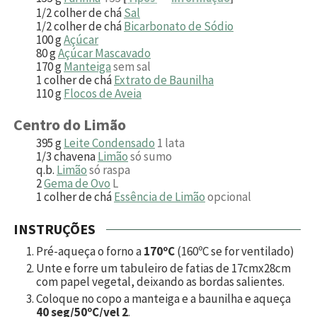
1/2
colher de chá
Sal
1/2
colher de chá
Bicarbonato de Sódio
100
g
Açúcar
80
g
Açúcar Mascavado
170
g
Manteiga
sem sal
1
colher de chá
Extrato de Baunilha
110
g
Flocos de Aveia
Centro do Limão
395
g
Leite Condensado
1 lata
1/3
chavena
Limão
só sumo
q.b.
Limão
só raspa
2
Gema de Ovo
L
1
colher de chá
Essência de Limão
opcional
INSTRUÇÕES
Pré-aqueça o forno a
170ºC
(160ºC se for ventilado)
Unte e forre um tabuleiro de fatias de 17cmx28cm
com papel vegetal, deixando as bordas salientes.
Coloque no copo a manteiga e a baunilha e aqueça
40 seg/50ºC/vel 2
.