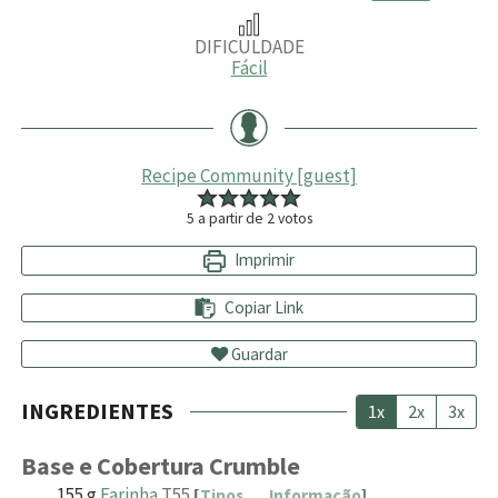
DIFICULDADE
Fácil
Recipe Community [guest]
5
a partir de
2
votos
Imprimir
Copiar Link
Guardar
INGREDIENTES
1x
2x
3x
Base e Cobertura Crumble
155
g
Farinha
T55
[
Tipos
Informação
]