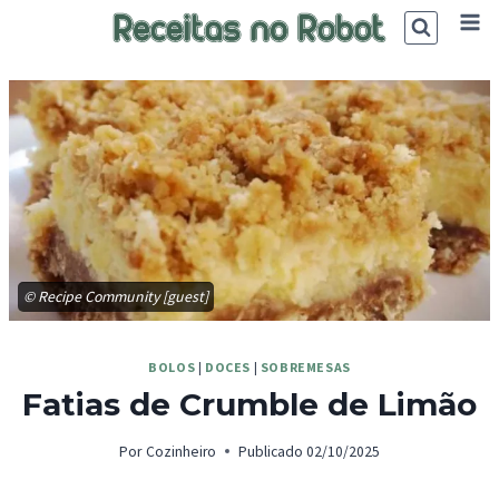
Skip
to
content
© Recipe Community [guest]
BOLOS
|
DOCES
|
SOBREMESAS
Fatias de Crumble de Limão
Por
Cozinheiro
Publicado
02/10/2025