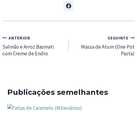
Navegação
ANTERIOR
SEGUINTE
de
Salmão e Arroz Basmati
Massa de Atum (One Pot
com Creme de Endro
Pasta)
artigos
Publicações semelhantes