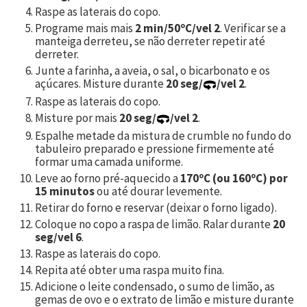
Raspe as laterais do copo.
Programe mais mais
2 min/50ºC/vel 2
. Verificar se a
manteiga derreteu, se não derreter repetir até
derreter.
Junte a farinha, a aveia, o sal, o bicarbonato e os
açúcares. Misture durante
20 seg/
/vel 2
.
Raspe as laterais do copo.
Misture por mais
20 seg/
/vel 2
.
Espalhe metade da mistura de crumble no fundo do
tabuleiro preparado e pressione firmemente até
formar uma camada uniforme.
Leve ao forno pré-aquecido a
170ºC (ou 160ºC) por
15 minutos
ou até dourar levemente.
Retirar do forno e reservar (deixar o forno ligado).
Coloque no copo a raspa de limão. Ralar durante
20
seg/vel 6
.
Raspe as laterais do copo.
Repita até obter uma raspa muito fina.
Adicione o leite condensado, o sumo de limão, as
gemas de ovo e o extrato de limão e misture durante