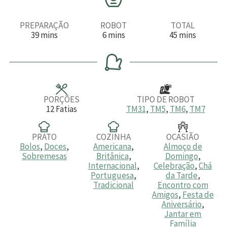
PREPARAÇÃO
ROBOT
TOTAL
m
m
m
39
mins
6
mins
45
mins
i
i
i
n
n
n
u
u
u
t
t
t
o
o
o
s
s
s
PORÇÕES
TIPO DE ROBOT
12
Fatias
TM31
,
TM5
,
TM6
,
TM7
PRATO
COZINHA
OCASIÃO
Bolos
,
Doces
,
Americana
,
Almoço de
Sobremesas
Britânica
,
Domingo
,
Internacional
,
Celebração
,
Chá
Portuguesa
,
da Tarde
,
Tradicional
Encontro com
Amigos
,
Festa de
Aniversário
,
Jantar em
Família