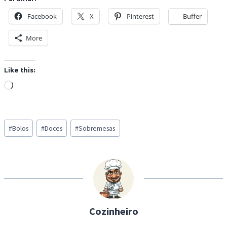
Facebook
X
Pinterest
Buffer
More
Like this:
L
o
a
Post
d
#
Bolos
#
Doces
#
Sobremesas
Tags:
i
n
g
…
Cozinheiro