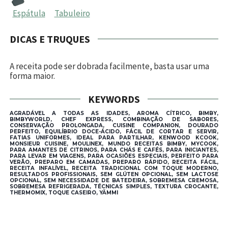
Espátula
Tabuleiro
DICAS E TRUQUES
A receita pode ser dobrada facilmente, basta usar uma
forma maior.
KEYWORDS
AGRADÁVEL A TODAS AS IDADES, AROMA CÍTRICO, BIMBY,
BIMBYWORLD, CHEF EXPRESS, COMBINAÇÃO DE SABORES,
CONSERVAÇÃO PROLONGADA, CUISINE COMPANION, DOURADO
PERFEITO, EQUILÍBRIO DOCE-ÁCIDO, FÁCIL DE CORTAR E SERVIR,
FATIAS UNIFORMES, IDEAL PARA PARTILHAR, KENWOOD KCOOK,
MONSIEUR CUISINE, MOULINEX, MUNDO RECEITAS BIMBY, MYCOOK,
PARA AMANTES DE CITRINOS, PARA CHÁS E CAFÉS, PARA INICIANTES,
PARA LEVAR EM VIAGENS, PARA OCASIÕES ESPECIAIS, PERFEITO PARA
VERÃO, PREPARO EM CAMADAS, PREPARO RÁPIDO, RECEITA FÁCIL,
RECEITA INFALÍVEL, RECEITA TRADICIONAL COM TOQUE MODERNO,
RESULTADOS PROFISSIONAIS, SEM GLÚTEN OPCIONAL, SEM LACTOSE
OPCIONAL, SEM NECESSIDADE DE BATEDEIRA, SOBREMESA CREMOSA,
SOBREMESA REFRIGERADA, TÉCNICAS SIMPLES, TEXTURA CROCANTE,
THERMOMIX, TOQUE CASEIRO, YÄMMI