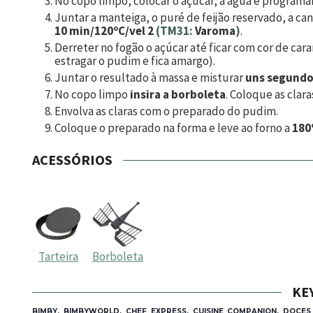
No copo limpo, colocar o açúcar, a água e programa
Juntar a manteiga, o puré de feijão reservado, a ca
10 min/120ºC/vel 2
(TM31:
Varoma
)
.
Derreter no fogão o açúcar até ficar com cor de ca
estragar o pudim e fica amargo).
Juntar o resultado à massa e misturar
uns segundo
No copo limpo
insira a borboleta
. Coloque as clar
Envolva as claras com o preparado do pudim.
Coloque o preparado na forma e leve ao forno a
180
ACESSÓRIOS
Tarteira
Borboleta
KE
BIMBY, BIMBYWORLD, CHEF EXPRESS, CUISINE COMPANION, DOCES