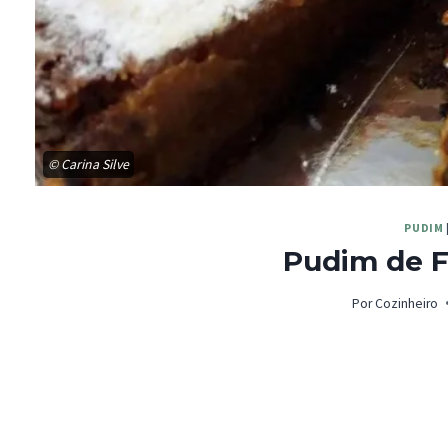
© Carina Silve
PUDIM
Pudim de F
Por
Cozinheiro