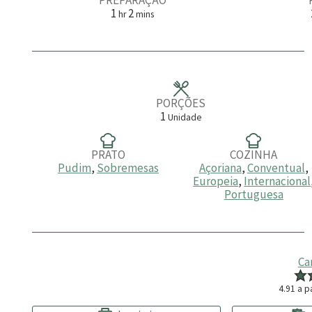
h
m
1
2
hr
mins
o
i
r
n
a
u
t
o
s
PORÇÕES
1
Unidade
PRATO
COZINHA
Pudim
,
Sobremesas
Açoriana
,
Conventual
,
Europeia
,
Internacional
Portuguesa
Ca
4.91
a pa