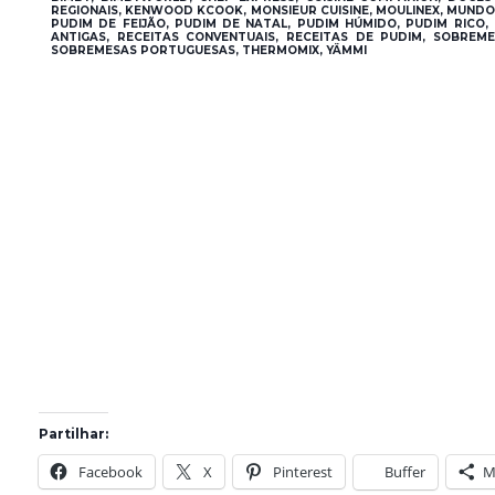
REGIONAIS, KENWOOD KCOOK, MONSIEUR CUISINE, MOULINEX, MUND
PUDIM DE FEIJÃO, PUDIM DE NATAL, PUDIM HÚMIDO, PUDIM RICO, 
ANTIGAS, RECEITAS CONVENTUAIS, RECEITAS DE PUDIM, SOBRE
SOBREMESAS PORTUGUESAS, THERMOMIX, YÄMMI
Partilhar:
Facebook
X
Pinterest
Buffer
M