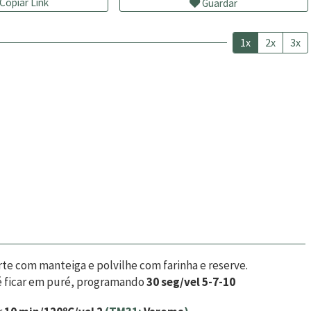
Copiar Link
Guardar
1x
2x
3x
rte com manteiga e polvilhe com farinha e reserve.
té ficar em puré, programando
30 seg/vel 5-7-10