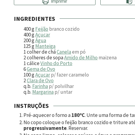
Imprimir
INGREDIENTES
400
g
Feijão
branco cozido
400
g
Açucar
200
g
Água
125
g
Manteiga
1
colher de chá
Canela
em pó
2
colheres de sopa
Amido de Milho
maizena
1
cálice
Vinho do Porto
6
Gema de Ovo
100
g
Açucar
p/ fazer caramelo
2
Clara de Ovo
q.b.
Farinha
p/ polvilhar
q.b.
Margarina
p/ untar
INSTRUÇÕES
Pré-aquecer o forno a
180ºC
. Unte uma forma de ta
No copo coloque o feijão branco cozido e triture a
progressivamente
. Reservar.