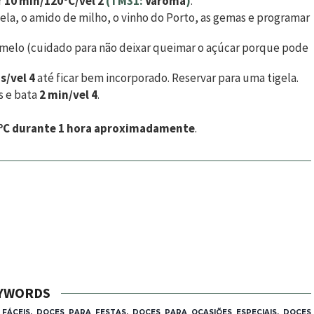
r
10 min/120ºC/vel 2
(TM31:
Varoma
)
.
nela, o amido de milho, o vinho do Porto, as gemas e programar
ramelo (cuidado para não deixar queimar o açúcar porque pode
s/vel 4
até ficar bem incorporado. Reservar para uma tigela.
as e bata
2 min/vel 4
.
ºC durante 1 hora aproximadamente
.
YWORDS
 FÁCEIS, DOCES PARA FESTAS, DOCES PARA OCASIÕES ESPECIAIS, DOCES