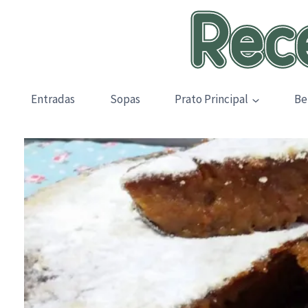
Skip
to
content
Entradas
Sopas
Prato Principal
Be