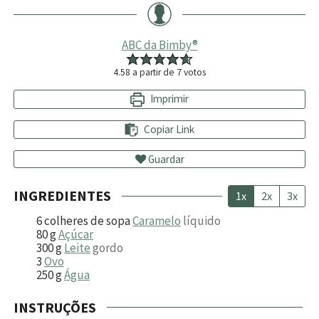
ABC da Bimby®
4.58
a partir de
7
votos
Imprimir
Copiar Link
Guardar
INGREDIENTES
1x
2x
3x
6
colheres de sopa
Caramelo
líquido
80
g
Açúcar
300
g
Leite
gordo
3
Ovo
250
g
Água
INSTRUÇÕES