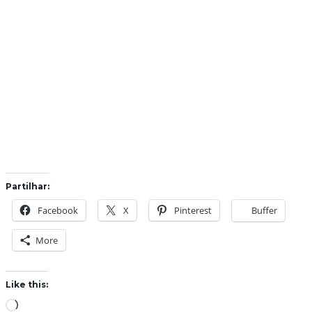
Partilhar:
Facebook
X
Pinterest
Buffer
More
Like this:
L