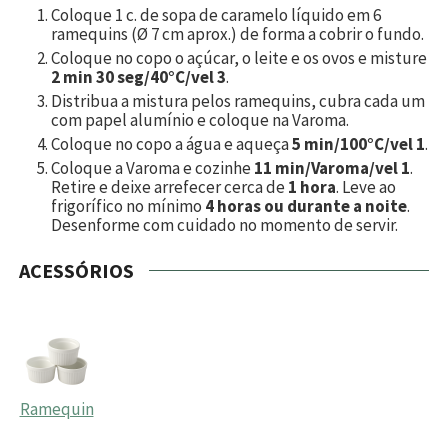
Coloque 1 c. de sopa de caramelo líquido em
6
ramequins (Ø 7 cm aprox.) de forma a cobrir o fundo.
Coloque no copo o açúcar, o leite e os ovos e misture
2 min 30 seg/40°C/vel 3
.
Distribua a mistura pelos ramequins, cubra cada um
com papel alumínio e coloque na Varoma.
Coloque no copo a água e aqueça
5 min/100°C/vel 1
.
Coloque a Varoma e cozinhe
11 min/Varoma/vel 1
.
Retire e deixe arrefecer cerca de
1 hora
. Leve ao
frigorífico no mínimo
4 horas ou durante a noite
.
Desenforme com cuidado no momento de servir.
ACESSÓRIOS
Ramequin