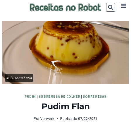
Skip
to
content
© Susana Faria
PUDIM
|
SOBREMESA DE COLHER
|
SOBREMESAS
Pudim Flan
Por
Vorwerk
Publicado
07/02/2021