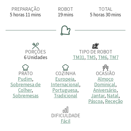
PREPARAÇÃO
ROBOT
TOTAL
h
m
m
h
m
5
horas
11
mins
19
mins
5
horas
30
mins
o
i
i
o
i
r
n
n
r
n
a
u
u
a
u
s
t
t
s
t
o
o
o
s
s
s
PORÇÕES
TIPO DE ROBOT
6
Unidades
TM31
,
TM5
,
TM6
,
TM7
PRATO
COZINHA
OCASIÃO
Pudim
,
Europeia
,
Almoço
Sobremesa de
Internacional
,
Dominical
,
Colher
,
Portuguesa
,
Aniversário
,
Sobremesas
Tradicional
Jantar
,
Natal
,
Páscoa
,
Receção
DIFICULDADE
Fácil