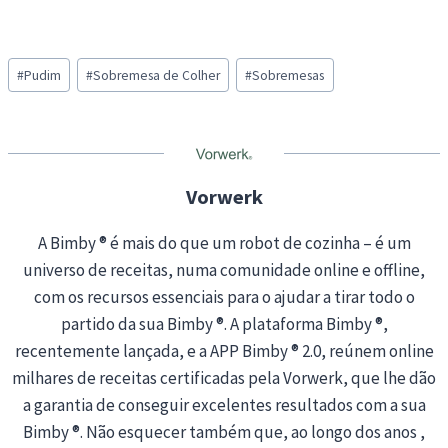
o
a
Post
d
#
Pudim
#
Sobremesa de Colher
#
Sobremesas
Tags:
i
n
g
…
Vorwerk
A Bimby ® é mais do que um robot de cozinha – é um
universo de receitas, numa comunidade online e offline,
com os recursos essenciais para o ajudar a tirar todo o
partido da sua Bimby ®. A plataforma Bimby ®,
recentemente lançada, e a APP Bimby ® 2.0, reúnem online
milhares de receitas certificadas pela Vorwerk, que lhe dão
a garantia de conseguir excelentes resultados com a sua
Bimby ®. Não esquecer também que, ao longo dos anos ,