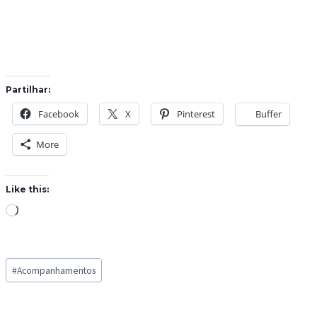
Partilhar:
Facebook
X
Pinterest
Buffer
More
Like this:
L
o
a
Post
d
#
Acompanhamentos
Tags:
i
n