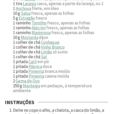
1
tira
Laranja
casca, apenas a parte da laranja, ou 2
1
Anchova
filete, em óleo
10
g
Salsa
fresca, apenas as folhas
5
g
Estragão
fresco
1
raminho
Tomilho
fresco, apenas as folhas
1
raminho
Alecrim
fresco, apenas as folhas
1
raminho
Manjerona
fresca, apenas as folhas
10
g
Mostarda
dijon
1
colher de chá
Conhaque
1
colher de chá
Vinho Branco
1
colher de chá
Limão
só sumo
1
colher de chá
Sal
1
pitada
Caril
em pó
1
pitada
Páprica
doce
1
pitada
Pimenta
branca moída
1
pitada
Pimenta
caiena moída
2
Gema de Ovo
250
g
Manteiga
em pedaços, à temperatura
ambiente
INSTRUÇÕES
Deite no copo o alho, a chalota, a casca do limão, a