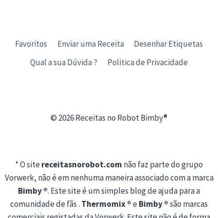
Favoritos
Enviar uma Receita
Desenhar Etiquetas
Qual a sua Dúvida ?
Politica de Privacidade
© 2026 Receitas no Robot Bimby®
* O site
receitasnorobot.com
não faz parte do grupo
Vorwerk, não é em nenhuma maneira associado com a marca
Bimby ®
. Este site é um simples blog de ajuda para a
comunidade de fãs .
Thermomix ®
e
Bimby ®
são marcas
comerciais registadas da Vorwerk. Este site não é de forma