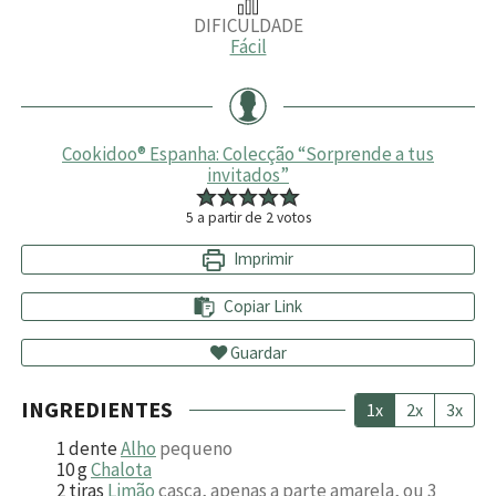
DIFICULDADE
Fácil
Cookidoo® Espanha: Colecção “Sorprende a tus
invitados”
5
a partir de
2
votos
Imprimir
Copiar Link
Guardar
INGREDIENTES
1x
2x
3x
1
dente
Alho
pequeno
10
g
Chalota
2
tiras
Limão
casca, apenas a parte amarela, ou 3