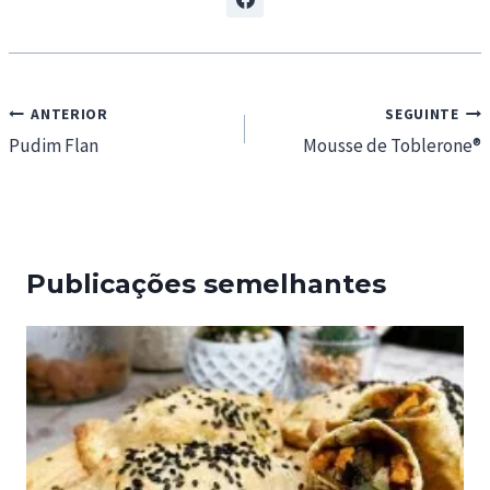
Navegação
ANTERIOR
SEGUINTE
de
Pudim Flan
Mousse de Toblerone®
artigos
Publicações semelhantes