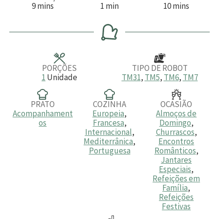
m
m
m
9
mins
1
min
10
mins
i
i
i
n
n
n
u
u
u
t
t
t
o
o
o
s
s
PORÇÕES
TIPO DE ROBOT
1
Unidade
TM31
,
TM5
,
TM6
,
TM7
PRATO
COZINHA
OCASIÃO
Acompanhament
Europeia
,
Almoços de
os
Francesa
,
Domingo
,
Internacional
,
Churrascos
,
Mediterrânica
,
Encontros
Portuguesa
Românticos
,
Jantares
Especiais
,
Refeições em
Família
,
Refeições
Festivas