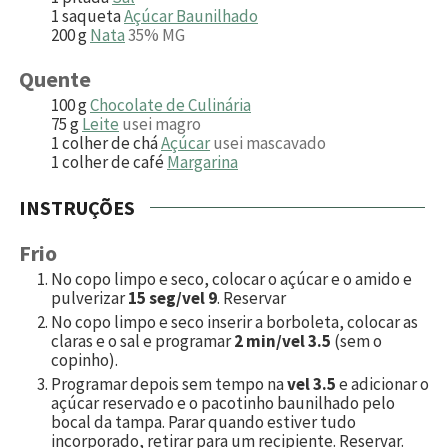
1
saqueta
Açúcar Baunilhado
200
g
Nata
35% MG
Quente
100
g
Chocolate de Culinária
75
g
Leite
usei magro
1
colher de chá
Açúcar
usei mascavado
1
colher de café
Margarina
INSTRUÇÕES
Frio
No copo limpo e seco, colocar o açúcar e o amido e
pulverizar
15 seg/vel 9
. Reservar
No copo limpo e seco inserir a borboleta, colocar as
claras e o sal e programar
2 min/vel 3.5
(sem o
copinho).
Programar depois sem tempo na
vel 3.5
e adicionar o
açúcar reservado e o pacotinho baunilhado pelo
bocal da tampa. Parar quando estiver tudo
incorporado, retirar para um recipiente. Reservar.