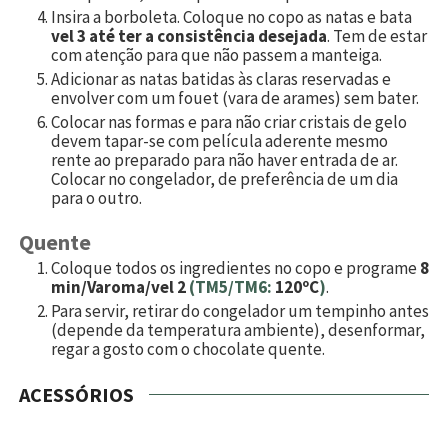
Insira a borboleta. Coloque no copo as natas e bata
vel 3 até ter a consistência desejada
. Tem de estar
com atenção para que não passem a manteiga.
Adicionar as natas batidas às claras reservadas e
envolver com um fouet (vara de arames) sem bater.
Colocar nas formas e para não criar cristais de gelo
devem tapar-se com película aderente mesmo
rente ao preparado para não haver entrada de ar.
Colocar no congelador, de preferência de um dia
para o outro.
Quente
Coloque todos os ingredientes no copo e programe
8
min/Varoma/vel 2
(TM5/TM6:
120ºC
)
.
Para servir, retirar do congelador um tempinho antes
(depende da temperatura ambiente), desenformar,
regar a gosto com o chocolate quente.
ACESSÓRIOS