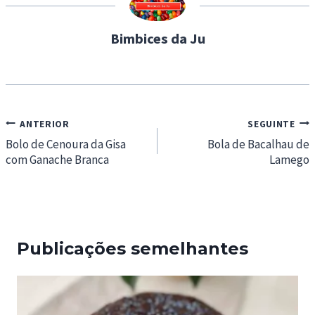
g
…
Bimbices da Ju
Navegação
ANTERIOR
SEGUINTE
de
Bolo de Cenoura da Gisa
Bola de Bacalhau de
com Ganache Branca
Lamego
artigos
Publicações semelhantes