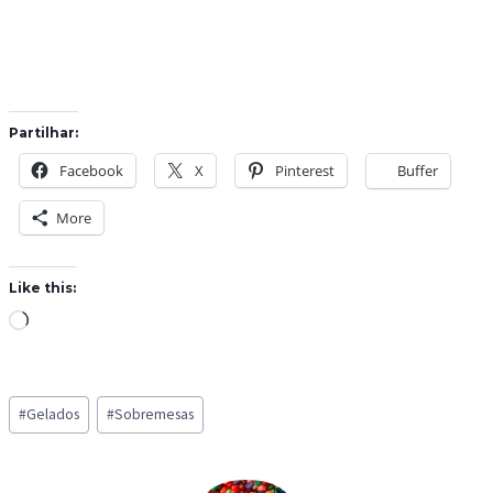
Partilhar:
Facebook
X
Pinterest
Buffer
More
Like this:
L
o
a
Post
d
#
Gelados
#
Sobremesas
Tags:
i
n