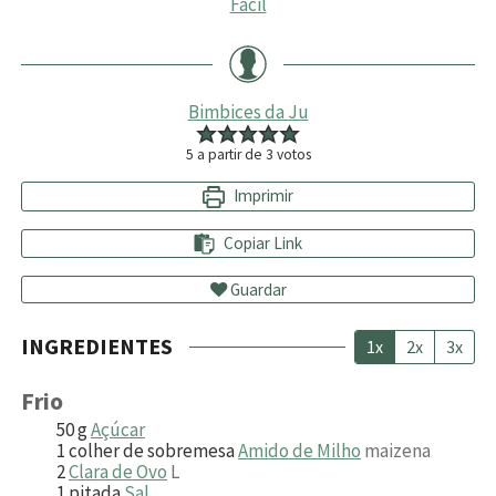
Fácil
Bimbices da Ju
5
a partir de
3
votos
Imprimir
Copiar Link
Guardar
INGREDIENTES
1x
2x
3x
Frio
50
g
Açúcar
1
colher de sobremesa
Amido de Milho
maizena
2
Clara de Ovo
L
1
pitada
Sal