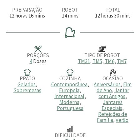
PREPARAÇÃO
ROBOT
TOTAL
h
m
m
h
m
12
horas
16
mins
14
mins
12
horas
30
mins
o
i
i
o
i
r
n
n
r
n
a
u
u
a
u
s
t
t
s
t
o
o
o
s
s
s
PORÇÕES
TIPO DE ROBOT
4
Doses
TM31
,
TM5
,
TM6
,
TM7
PRATO
COZINHA
OCASIÃO
Gelados
,
Contemporânea
,
Aniversários
,
Fim
Sobremesas
Europeia
,
de Ano
,
Jantar
Internacional
,
com Amigos
,
Moderna
,
Jantares
Portuguesa
Especiais
,
Refeições de
Família
,
Verão
DIFICULDADE