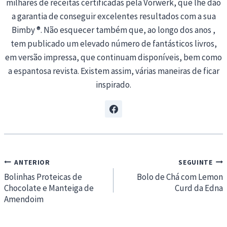
milhares de receitas certificadas pela Vorwerk, que lhe dão
a garantia de conseguir excelentes resultados com a sua
Bimby ®. Não esquecer também que, ao longo dos anos ,
tem publicado um elevado número de fantásticos livros,
em versão impressa, que continuam disponíveis, bem como
a espantosa revista. Existem assim, várias maneiras de ficar
inspirado.
Navegação
ANTERIOR
SEGUINTE
de
Bolinhas Proteicas de
Bolo de Chá com Lemon
Chocolate e Manteiga de
Curd da Edna
artigos
Amendoim