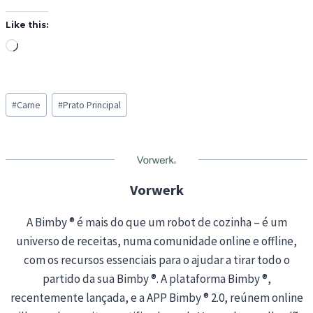
Like this:
L
o
a
Post
d
#
Carne
#
Prato Principal
Tags:
i
n
g
…
Vorwerk
A Bimby ® é mais do que um robot de cozinha – é um
universo de receitas, numa comunidade online e offline,
com os recursos essenciais para o ajudar a tirar todo o
partido da sua Bimby ®. A plataforma Bimby ®,
recentemente lançada, e a APP Bimby ® 2.0, reúnem online