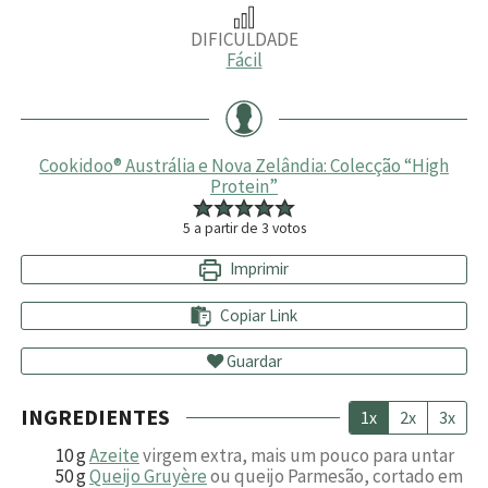
DIFICULDADE
Fácil
Cookidoo® Austrália e Nova Zelândia: Colecção “High
Protein”
5
a partir de
3
votos
Imprimir
Copiar Link
Guardar
INGREDIENTES
1x
2x
3x
10
g
Azeite
virgem extra, mais um pouco para untar
50
g
Queijo Gruyère
ou queijo Parmesão, cortado em