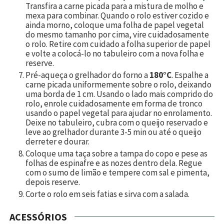
Transfira a carne picada para a mistura de molho e
mexa para combinar. Quando o rolo estiver cozido e
ainda morno, coloque uma folha de papel vegetal
do mesmo tamanho por cima, vire cuidadosamente
o rolo. Retire com cuidado a folha superior de papel
e volte a colocá-lo no tabuleiro com a nova folha e
reserve.
Pré-aqueça o grelhador do forno a
180°C
. Espalhe a
carne picada uniformemente sobre o rolo, deixando
uma borda de 1 cm. Usando o lado mais comprido do
rolo, enrole cuidadosamente em forma de tronco
usando o papel vegetal para ajudar no enrolamento.
Deixe no tabuleiro, cubra com o queijo reservado e
leve ao grelhador durante 3-5 min ou até o queijo
derreter e dourar.
Coloque uma taça sobre a tampa do copo e pese as
folhas de espinafre e as nozes dentro dela. Regue
com o sumo de limão e tempere com sal e pimenta,
depois reserve.
Corte o rolo em seis fatias e sirva com a salada.
ACESSÓRIOS