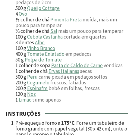
pedaços de 2 cm
500
g
Queijo Cottage
4
Ovo
½
colher de chá
Pimenta Preta
moída, mais um
pouco para temperar
⅓
colher de chá
Sal
mais um pouco para temperar
100
g
Cebola Castanha
cortada em quartos
3
dentes
Alho
100
g
Vinho Branco
400
g
Tomate Enlatado
em pedaços
50
g
Polpa de Tomate
1
colher de sopa
Pasta de Caldo de Carne
ver dicas
1
colher de chá
Ervas Italianas
secas
500
g
Peru
carne picada em pedaços soltos
200
g
Cogumelo
frescos, fatiados
200
g
Espinafre
bebé em folhas, frescas
120
g
Noz
1
Limão
sumo apenas
INSTRUÇÕES
Pré-aqueça o forno a
175°C
. Forre um tabuleiro de
forno grande com papel vegetal (30 x 42 cm), unte o
papel e reserve o tabuleiro.