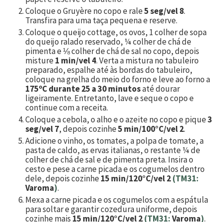
Coloque o Gruyère no copo e rale
5 seg/vel 8
.
Transfira para uma taça pequena e reserve.
Coloque o queijo cottage, os ovos,
1
colher de sopa
do queijo ralado reservado,
¼
colher de chá de
pimenta e
⅛
colher de chá de sal no copo, depois
misture
1 min/vel 4
. Verta a mistura no tabuleiro
preparado, espalhe até às bordas do tabuleiro,
coloque na grelha do meio do forno e leve ao forno a
175ºC durante 25 a 30 minutos
até dourar
ligeiramente. Entretanto, lave e seque o copo e
continue com a receita.
Coloque a cebola, o alho e o azeite no copo e pique
3
seg/vel 7
, depois cozinhe
5 min/100°C/vel 2
.
Adicione o vinho, os tomates, a polpa de tomate, a
pasta de caldo, as ervas italianas, o restante
¼
de
colher de chá de sal e de pimenta preta. Insira o
cesto e pese a carne picada e os cogumelos dentro
dele, depois cozinhe
15 min/120°C/vel 2
(TM31:
Varoma
)
.
Mexa a carne picada e os cogumelos com a espátula
para soltar e garantir cozedura uniforme, depois
cozinhe mais
15 min/120°C/vel 2
(TM31:
Varoma
)
.