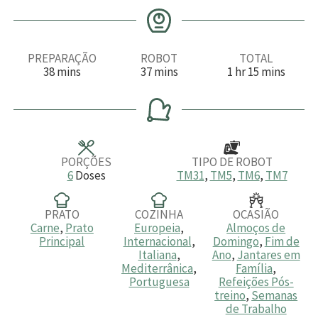
PREPARAÇÃO
ROBOT
TOTAL
m
m
h
m
38
mins
37
mins
1
hr
15
mins
i
i
o
i
n
n
r
n
u
u
a
u
t
t
t
o
o
o
s
s
s
PORÇÕES
TIPO DE ROBOT
6
Doses
TM31
,
TM5
,
TM6
,
TM7
PRATO
COZINHA
OCASIÃO
Carne
,
Prato
Europeia
,
Almoços de
Principal
Internacional
,
Domingo
,
Fim de
Italiana
,
Ano
,
Jantares em
Mediterrânica
,
Família
,
Portuguesa
Refeições Pós-
treino
,
Semanas
de Trabalho