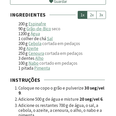
Guardar
INGREDIENTES
1x
2x
3x
200
g
Espinafre
90
g
Grão-de-Bico
seco
1200
g
Água
1
colher de chá
Sal
200
g
Cebola
cortada em pedaços
30
g
Azeite
250
g
Cenoura
cortada em pedaços
3
dentes
Alho
100
g
Nabo
cortado em pedaços
1
pitada
Pimenta
INSTRUÇÕES
Coloque no copo o grão e pulverize
30 seg/vel
9
.
Adicione
500
g de água e misture
20 seg/vel 6
.
Adicione os restantes
700
g de água, o sal, a
cebola, o azeite, a cenoura, o alho, o nabo e a
pimenta.