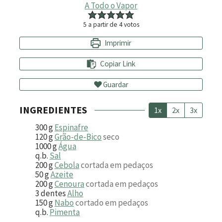
A Todo o Vapor
5
a partir de
4
votos
Imprimir
Copiar Link
Guardar
INGREDIENTES
1x
2x
3x
300
g
Espinafre
120
g
Grão-de-Bico
seco
1000
g
Água
q.b.
Sal
200
g
Cebola
cortada em pedaços
50
g
Azeite
200
g
Cenoura
cortada em pedaços
3
dentes
Alho
150
g
Nabo
cortado em pedaços
q.b.
Pimenta