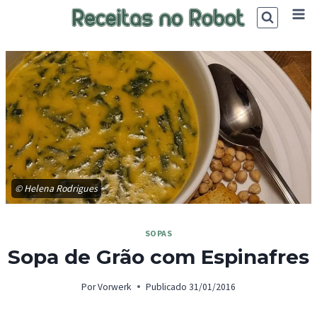
Skip
to
content
© Helena Rodrigues
SOPAS
Sopa de Grão com Espinafres
Por
Vorwerk
Publicado
31/01/2016