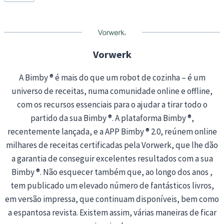
Tags:
i
n
g
…
Vorwerk
A Bimby ® é mais do que um robot de cozinha – é um
universo de receitas, numa comunidade online e offline,
com os recursos essenciais para o ajudar a tirar todo o
partido da sua Bimby ®. A plataforma Bimby ®,
recentemente lançada, e a APP Bimby ® 2.0, reúnem online
milhares de receitas certificadas pela Vorwerk, que lhe dão
a garantia de conseguir excelentes resultados com a sua
Bimby ®. Não esquecer também que, ao longo dos anos ,
tem publicado um elevado número de fantásticos livros,
em versão impressa, que continuam disponíveis, bem como
a espantosa revista. Existem assim, várias maneiras de ficar