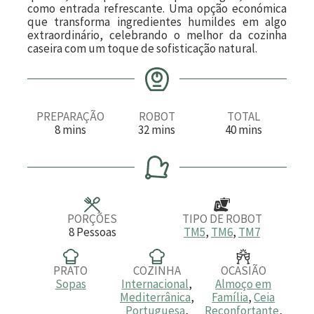
como entrada refrescante. Uma opção económica
que transforma ingredientes humildes em algo
extraordinário, celebrando o melhor da cozinha
caseira com um toque de sofisticação natural.
PREPARAÇÃO
ROBOT
TOTAL
m
m
m
8
mins
32
mins
40
mins
i
i
i
n
n
n
u
u
u
t
t
t
o
o
o
s
s
s
PORÇÕES
TIPO DE ROBOT
8
Pessoas
TM5
,
TM6
,
TM7
PRATO
COZINHA
OCASIÃO
Sopas
Internacional
,
Almoço em
Mediterrânica
,
Família
,
Ceia
Portuguesa
,
Reconfortante
,