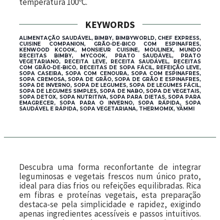
temperatura 100ºC.
KEYWORDS
ALIMENTAÇÃO SAUDÁVEL, BIMBY, BIMBYWORLD, CHEF EXPRESS,
CUISINE COMPANION, GRÃO-DE-BICO COM ESPINAFRES,
KENWOOD KCOOK, MONSIEUR CUISINE, MOULINEX, MUNDO
RECEITAS BIMBY, MYCOOK, PRATO SAUDÁVEL, PRATO
VEGETARIANO, RECEITA LEVE, RECEITA SAUDÁVEL, RECEITAS
COM GRÃO-DE-BICO, RECEITAS DE SOPA FÁCIL, REFEIÇÃO LEVE,
SOPA CASEIRA, SOPA COM CENOURA, SOPA COM ESPINAFRES,
SOPA CREMOSA, SOPA DE GRÃO, SOPA DE GRÃO E ESPINAFRES,
SOPA DE INVERNO, SOPA DE LEGUMES, SOPA DE LEGUMES FÁCIL,
SOPA DE LEGUMES SIMPLES, SOPA DE NABO, SOPA DE VEGETAIS,
SOPA DETOX, SOPA NUTRITIVA, SOPA PARA DIETAS, SOPA PARA
EMAGRECER, SOPA PARA O INVERNO, SOPA RÁPIDA, SOPA
SAUDÁVEL E RÁPIDA, SOPA VEGETARIANA, THERMOMIX, YÄMMI
Descubra uma forma reconfortante de integrar
leguminosas e vegetais frescos num único prato,
ideal para dias frios ou refeições equilibradas. Rica
em fibras e proteínas vegetais, esta preparação
destaca-se pela simplicidade e rapidez, exigindo
apenas ingredientes acessíveis e passos intuitivos.