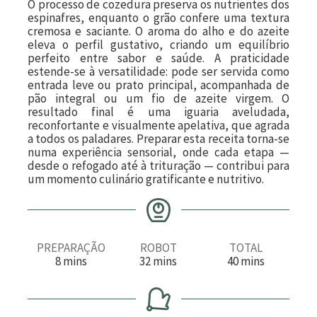
O processo de cozedura preserva os nutrientes dos
espinafres, enquanto o grão confere uma textura
cremosa e saciante. O aroma do alho e do azeite
eleva o perfil gustativo, criando um equilíbrio
perfeito entre sabor e saúde. A praticidade
estende-se à versatilidade: pode ser servida como
entrada leve ou prato principal, acompanhada de
pão integral ou um fio de azeite virgem. O
resultado final é uma iguaria aveludada,
reconfortante e visualmente apelativa, que agrada
a todos os paladares. Preparar esta receita torna-se
numa experiência sensorial, onde cada etapa —
desde o refogado até à trituração — contribui para
um momento culinário gratificante e nutritivo.
PREPARAÇÃO
ROBOT
TOTAL
m
m
m
8
mins
32
mins
40
mins
i
i
i
n
n
n
u
u
u
t
t
t