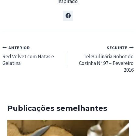
inspirado.
Navegação
ANTERIOR
SEGUINTE
de
Red Velvet com Natas e
TeleCulinária Robot de
Gelatina
Cozinha Nº 97 – Fevereiro
artigos
2016
Publicações semelhantes