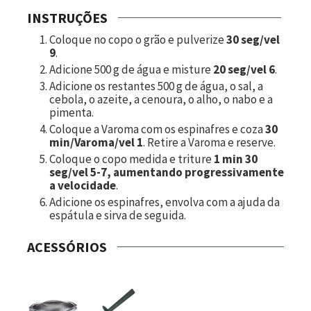
INSTRUÇÕES
Coloque no copo o grão e pulverize
30 seg/vel
9
.
Adicione
500
g de água e misture
20 seg/vel 6
.
Adicione os restantes
500
g de água, o sal, a
cebola, o azeite, a cenoura, o alho, o nabo e a
pimenta.
Coloque a Varoma com os espinafres e coza
30
min/Varoma/vel 1
. Retire a Varoma e reserve.
Coloque o copo medida e triture
1 min 30
seg/vel 5-7, aumentando progressivamente
a velocidade
.
Adicione os espinafres, envolva com a ajuda da
espátula e sirva de seguida.
ACESSÓRIOS