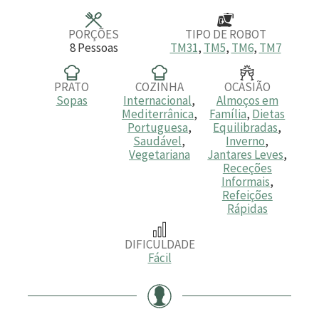
o
o
o
s
s
s
PORÇÕES
TIPO DE ROBOT
8
Pessoas
TM31
,
TM5
,
TM6
,
TM7
PRATO
COZINHA
OCASIÃO
Sopas
Internacional
,
Almoços em
Mediterrânica
,
Família
,
Dietas
Portuguesa
,
Equilibradas
,
Saudável
,
Inverno
,
Vegetariana
Jantares Leves
,
Receções
Informais
,
Refeições
Rápidas
DIFICULDADE
Fácil