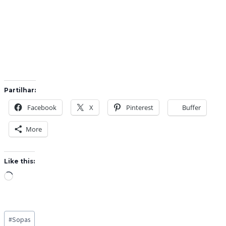
Partilhar:
Facebook
X
Pinterest
Buffer
More
Like this:
L
o
a
Post
d
#
Sopas