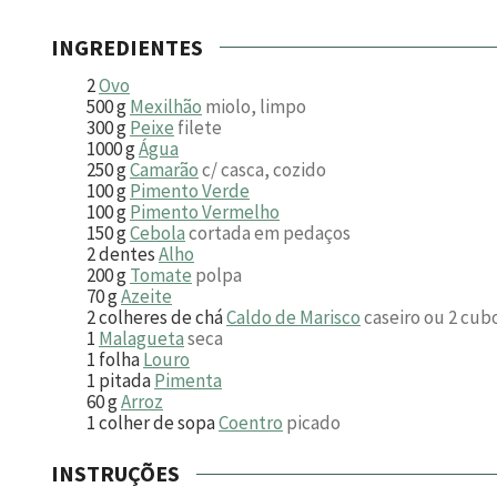
INGREDIENTES
2
Ovo
500
g
Mexilhão
miolo, limpo
300
g
Peixe
filete
1000
g
Água
250
g
Camarão
c/ casca, cozido
100
g
Pimento Verde
100
g
Pimento Vermelho
150
g
Cebola
cortada em pedaços
2
dentes
Alho
200
g
Tomate
polpa
70
g
Azeite
2
colheres de chá
Caldo de Marisco
caseiro ou 2 cub
1
Malagueta
seca
1
folha
Louro
1
pitada
Pimenta
60
g
Arroz
1
colher de sopa
Coentro
picado
INSTRUÇÕES