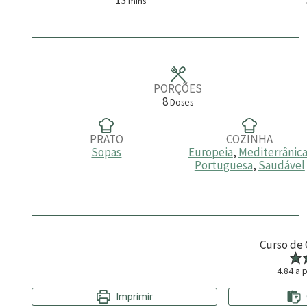
mins
i
n
u
t
o
s
PORÇÕES
8
Doses
PRATO
COZINHA
Sopas
Europeia
,
Mediterrânic
Portuguesa
,
Saudável
Curso de
4.84
a p
Imprimir