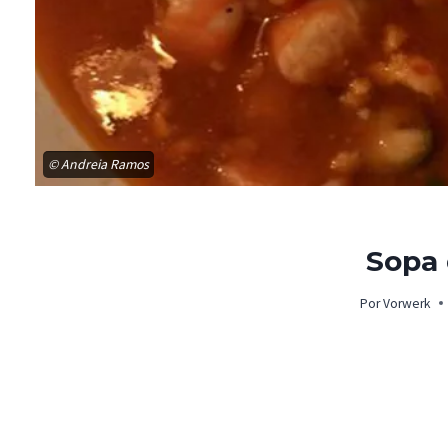
© Andreia Ramos
Sopa 
Por
Vorwerk