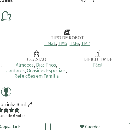
mins
mins
i
i
n
n
u
u
t
t
o
o
s
s
TIPO DE ROBOT
TM31
,
TM5
,
TM6
,
TM7
OCASIÃO
DIFICULDADE
a
,
Almoços
,
Dias Frios
,
Fácil
Jantares
,
Ocasiões Especiais
,
Refeições em Família
 Cozinha Bimby®
artir de
6
votos
Copiar Link
Guardar