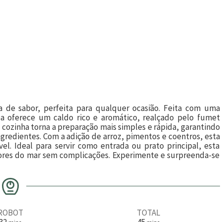
a de sabor, perfeita para qualquer ocasião. Feita com uma
pa oferece um caldo rico e aromático, realçado pelo fumet
cozinha torna a preparação mais simples e rápida, garantindo
redientes. Com a adição de arroz, pimentos e coentros, esta
el. Ideal para servir como entrada ou prato principal, esta
ores do mar sem complicações. Experimente e surpreenda-se
ROBOT
TOTAL
m
m
32
45