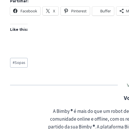
Partilhar:
Facebook
X
Pinterest
Buffer
M
Like this:
Post
#
Sopas
Tags:
V
A Bimby ® é mais do que um robot de
comunidade online e offline, com os rec
partido da sua Bimby ®. A plataforma 