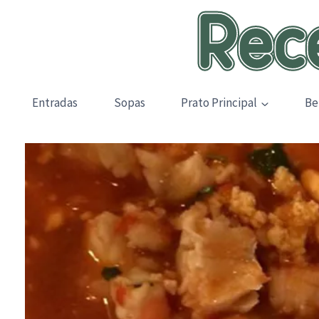
Skip
to
content
Entradas
Sopas
Prato Principal
Be