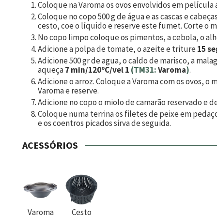
Coloque na Varoma os ovos envolvidos em película ad
Coloque no copo
500
g de água e as cascas e cabeç
cesto, coe o líquido e reserve este fumet. Corte o 
No copo limpo coloque os pimentos, a cebola, o al
Adicione a polpa de tomate, o azeite e triture
15 se
Adicione
500
gr de agua, o caldo de marisco, a malag
aqueça
7 min/120ºC/vel 1
(TM31:
Varoma
)
.
Adicione o arroz. Coloque a Varoma com os ovos, o m
Varoma e reserve.
Adicione no copo o miolo de camarão reservado e d
Coloque numa terrina os filetes de peixe em pedaço
e os coentros picados sirva de seguida.
ACESSÓRIOS
Varoma
Cesto