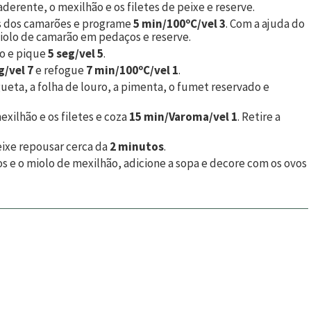
erente, o mexilhão e os filetes de peixe e reserve.
as dos camarões e programe
5 min/100ºC/vel 3
. Com a ajuda do
miolo de camarão em pedaços e reserve.
ho e pique
5 seg/vel 5
.
g/vel 7
e refogue
7 min/100ºC/vel 1
.
ueta, a folha de louro, a pimenta, o fumet reservado e
exilhão e os filetes e coza
15 min/Varoma/vel 1
. Retire a
eixe repousar cerca da
2 minutos
.
s e o miolo de mexilhão, adicione a sopa e decore com os ovos