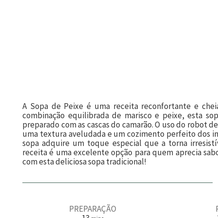
A Sopa de Peixe é uma receita reconfortante e chei
combinação equilibrada de marisco e peixe, esta so
preparado com as cascas do camarão. O uso do robot de 
uma textura aveludada e um cozimento perfeito dos ing
sopa adquire um toque especial que a torna irresistív
receita é uma excelente opção para quem aprecia sab
com esta deliciosa sopa tradicional!
PREPARAÇÃO
m
13