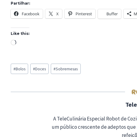
Partilhar:
Facebook
X
Pinterest
Buffer
M
Like this:
L
o
a
Post
d
#
Bolos
#
Doces
#
Sobremesas
Tags:
i
n
g
…
Tele
A TeleCulinária Especial Robot de Cozi
um público crescente de adeptos que 
refeiçõ