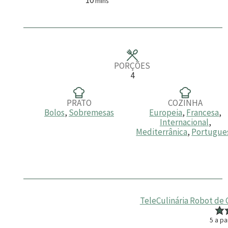
mins
i
n
u
t
o
s
PORÇÕES
4
PRATO
COZINHA
Bolos
,
Sobremesas
Europeia
,
Francesa
,
Internacional
,
Mediterrânica
,
Portugue
TeleCulinária Robot de 
5
a pa