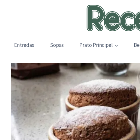
Skip
to
content
Entradas
Sopas
Prato Principal
Be