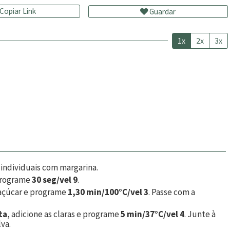
Copiar Link
Guardar
1x
2x
3x
 individuais com margarina.
 programe
30 seg/vel 9
.
o açúcar e programe
1,30 min/100°C/vel 3
. Passe com a
ta
, adicione as claras e programe
5 min/37°C/vel 4
. Junte à
va.