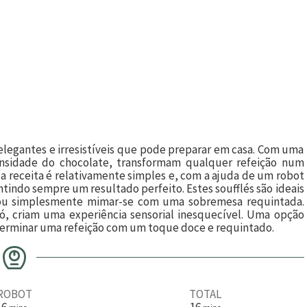
elegantes e irresistíveis que pode preparar em casa. Com uma
tensidade do chocolate, transformam qualquer refeição num
 a receita é relativamente simples e, com a ajuda de um robot
antindo sempre um resultado perfeito. Estes soufflés são ideais
a ou simplesmente mimar-se com uma sobremesa requintada.
ó, criam uma experiência sensorial inesquecível. Uma opção
 terminar uma refeição com um toque doce e requintado.
ROBOT
TOTAL
m
m
6
16