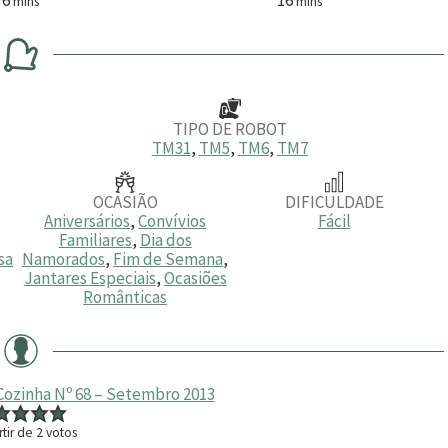
mins
mins
i
i
n
n
u
u
t
t
o
o
s
s
TIPO DE ROBOT
TM31
,
TM5
,
TM6
,
TM7
OCASIÃO
DIFICULDADE
Aniversários
,
Convívios
Fácil
Familiares
,
Dia dos
sa
Namorados
,
Fim de Semana
,
Jantares Especiais
,
Ocasiões
Românticas
Cozinha Nº 68 – Setembro 2013
rtir de
2
votos