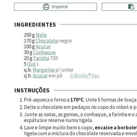
Imprimir
INGREDIENTES
200
g
Nata
170
g
Chocolate
negro
100
g
Açucar
30
g
Conhaque
20
g
Farinha
T55
5
Ovo
L
q.b.
Margarina
p/ untar
q.b.
Açucar
em pó
A Bimby® Faz
INSTRUÇÕES
Pré-aqueca o forno a
170ºC
. Unte 5 formas de louça
Deite o chocolate em pedaços no copo do robot e
Junte as natas, as gemas, o conhaque, a farinha e 
espátula e reserve numa tigela.
Lave e limpe muito bem o copo,
encaixe a borbole
tigela com a mistura do chocolate reservada e envol