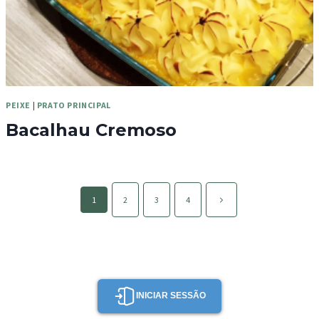
PEIXE
|
PRATO PRINCIPAL
Bacalhau Cremoso
Page
Página
1
2
3
4
navigation
seguinte
INICIAR SESSÃO