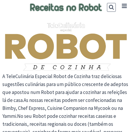
Skip
to
content
A TeleCulinária Especial Robot de Cozinha traz deliciosas
sugestões culinárias para um público crescente de adeptos
que apostou num Robot para ajudar a cozinhar as refeições
lá de casa.As nossas receitas podem ser confecionadas na
Bimby, Chef Express, Cuisine Companion na Mycook ou na
Yammi.No seu Robot pode cozinhar receitas caseiras e
tradicionais, receitas regionais ou doces (também os
conventuais), cozinhar de forma mais saudável, preparar