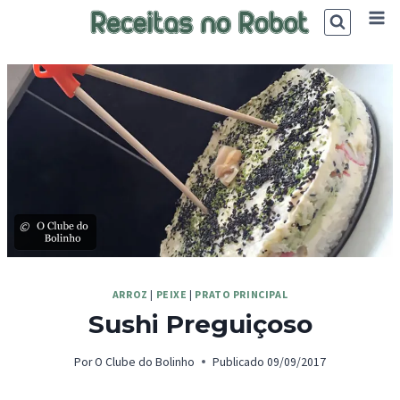
Skip
to
content
©
ARROZ
|
PEIXE
|
PRATO PRINCIPAL
Sushi Preguiçoso
Por
O Clube do Bolinho
Publicado
09/09/2017