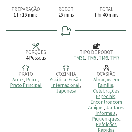
PREPARAÇÃO
ROBOT
TOTAL
h
m
m
h
m
1
hr
15
mins
25
mins
1
hr
40
mins
o
i
i
o
i
r
n
n
r
n
a
u
u
a
u
t
t
t
o
o
o
s
s
s
PORÇÕES
TIPO DE ROBOT
4
Pessoas
TM31
,
TM5
,
TM6
,
TM7
PRATO
COZINHA
OCASIÃO
Arroz
,
Peixe
,
Asiática
,
Fusão
,
Almoços em
Prato Principal
Internacional
,
Família
,
Japonesa
Celebrações
Especiais
,
Encontros com
Amigos
,
Jantares
Informais
,
Piqueniques
,
Refeições
Rápidas