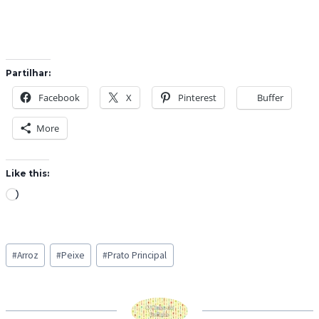
Partilhar:
Facebook
X
Pinterest
Buffer
More
Like this:
L
o
a
Post
d
#
Arroz
#
Peixe
#
Prato Principal
Tags:
i
n
g