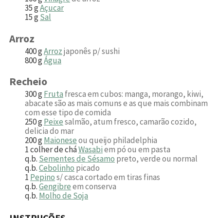
35
g
Açucar
15
g
Sal
Arroz
400
g
Arroz
japonês p/ sushi
800
g
Água
Recheio
300
g
Fruta
fresca em cubos: manga, morango, kiwi,
abacate são as mais comuns e as que mais combinam
com esse tipo de comida
250
g
Peixe
salmão, atum fresco, camarão cozido,
delicia do mar
200
g
Maionese
ou queijo philadelphia
1
colher de chá
Wasabi
em pó ou em pasta
q.b.
Sementes de Sésamo
preto, verde ou normal
q.b.
Cebolinho
picado
1
Pepino
s/ casca cortado em tiras finas
q.b.
Gengibre
em conserva
q.b.
Molho de Soja
INSTRUÇÕES