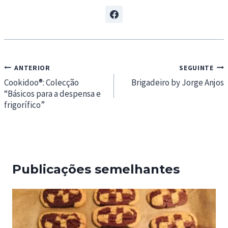
Navegação
ANTERIOR
SEGUINTE
de
Cookidoo®: Colecção
Brigadeiro by Jorge Anjos
“Básicos para a despensa e
artigos
frigorífico”
Publicações semelhantes