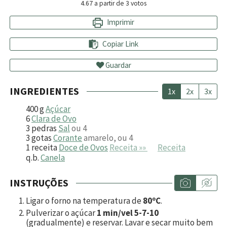
4.67
a partir de
3
votos
Imprimir
Copiar Link
Guardar
INGREDIENTES
1x
2x
3x
400
g
Açúcar
6
Clara de Ovo
3
pedras
Sal
ou 4
3
gotas
Corante
amarelo, ou 4
1
receita
Doce de Ovos
Receita »»
Receita
q.b.
Canela
INSTRUÇÕES
Ligar o forno na temperatura de
80ºC
.
Pulverizar o açúcar
1 min/vel 5-7-10
(gradualmente) e reservar. Lavar e secar muito bem