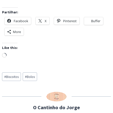
Partilhar:
Facebook
X
Pinterest
Buffer
More
Like this:
L
o
a
Post
d
#
Biscoitos
#
Bolos
Tags:
i
n
g
…
O Cantinho do Jorge