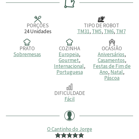
a
u
u
a
u
s
t
t
s
t
o
o
o
s
s
s
PORÇÕES
TIPO DE ROBOT
24
Unidades
TM31
,
TM5
,
TM6
,
TM7
PRATO
COZINHA
OCASIÃO
Sobremesas
Europeia
,
Aniversários
,
Gourmet
,
Casamentos
,
Internacional
,
Festas de Fim de
Portuguesa
Ano
,
Natal
,
Páscoa
DIFICULDADE
Fácil
O Cantinho do Jorge