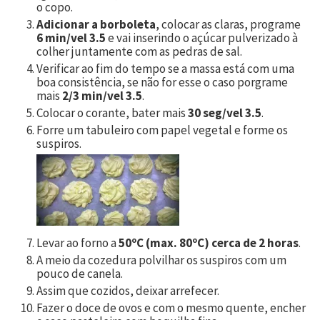
o copo.
Adicionar a borboleta
, colocar as claras, programe
6 min/vel 3.5
e vai inserindo o açúcar pulverizado à
colher juntamente com as pedras de sal.
Verificar ao fim do tempo se a massa está com uma
boa consistência, se não for esse o caso porgrame
mais
2/3 min/vel 3.5
.
Colocar o corante, bater mais
30 seg/vel 3.5
.
Forre um tabuleiro com papel vegetal e forme os
suspiros.
Levar ao forno a
50ºC (max. 80ºC) cerca de 2 horas
.
A meio da cozedura polvilhar os suspiros com um
pouco de canela.
Assim que cozidos, deixar arrefecer.
Fazer o doce de ovos e com o mesmo quente, encher