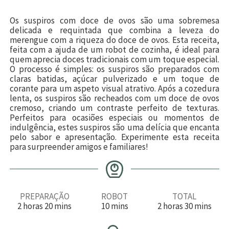
Os suspiros com doce de ovos são uma sobremesa
delicada e requintada que combina a leveza do
merengue com a riqueza do doce de ovos. Esta receita,
feita com a ajuda de um robot de cozinha, é ideal para
quem aprecia doces tradicionais com um toque especial.
O processo é simples: os suspiros são preparados com
claras batidas, açúcar pulverizado e um toque de
corante para um aspeto visual atrativo. Após a cozedura
lenta, os suspiros são recheados com um doce de ovos
cremoso, criando um contraste perfeito de texturas.
Perfeitos para ocasiões especiais ou momentos de
indulgência, estes suspiros são uma delícia que encanta
pelo sabor e apresentação. Experimente esta receita
para surpreender amigos e familiares!
PREPARAÇÃO
ROBOT
TOTAL
h
m
m
h
m
2
horas
20
mins
10
mins
2
horas
30
mins
o
i
i
o
i
r
n
n
r
n