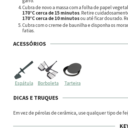
garfo.
Cubra de novo a massa com a folha de papel vegetal,
170°C cerca de 15 minutos
. Retire cuidadosamente
170°C cerca de 10 minutos
ou até ficar dourado. Re
Cubra com o creme de baunilha e disponha os morang
fatias.
ACESSÓRIOS
Espátula
Borboleta
Tarteira
DICAS E TRUQUES
Em vez de pérolas de cerâmica, use qualquer tipo de fei
KE