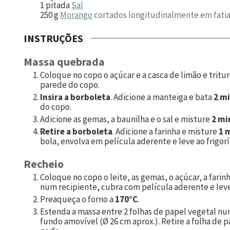
1
pitada
Sal
250
g
Morango
cortados longitudinalmente em fati
INSTRUÇÕES
Massa quebrada
Coloque no copo o açúcar e a casca de limão e tritu
parede do copo.
Insira a borboleta
. Adicione a manteiga e bata
2 mi
do copo.
Adicione as gemas, a baunilha e o sal e misture
2 mi
Retire a borboleta
. Adicione a farinha e misture
1 
bola, envolva em película aderente e leve ao frigor
Recheio
Coloque no copo o leite, as gemas, o açúcar, a farin
num recipiente, cubra com película aderente e leve 
Preaqueça o forno a
170°C
.
Estenda a massa entre 2 folhas de papel vegetal nu
fundo amovível (Ø 26 cm aprox.). Retire a folha de 