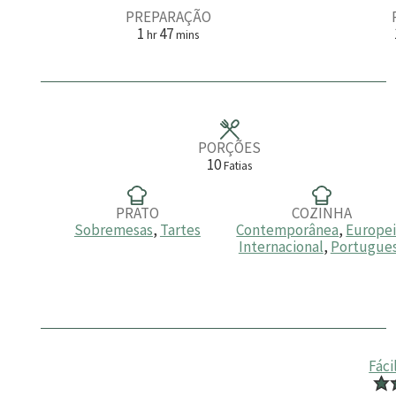
PREPARAÇÃO
h
m
1
47
hr
mins
o
i
r
n
a
u
t
o
s
PORÇÕES
10
Fatias
PRATO
COZINHA
Sobremesas
,
Tartes
Contemporânea
,
Europe
Internacional
,
Portugue
Fáci