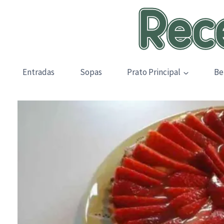
Skip
to
content
Entradas
Sopas
Prato Principal
Be