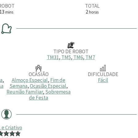
ROBOT
TOTAL
m
h
13
2
mins
horas
i
o
n
r
u
a
t
s
o
s
TIPO DE ROBOT
TM31
,
TM5
,
TM6
,
TM7
OCASIÃO
DIFICULDADE
ia
,
Almoço Especial
,
Fim de
Fácil
sa
Semana
,
Ocasião Especial
,
Reunião Familiar
,
Sobremesa
de Festa
l e Criativo