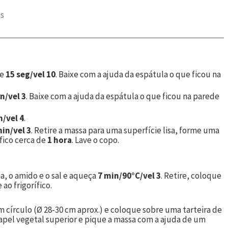
as
re
15 seg/vel 10
. Baixe com a ajuda da espátula o que ficou na
n/vel 3
. Baixe com a ajuda da espátula o que ficou na parede
n/vel 4
.
min/vel 3
. Retire a massa para uma superfície lisa, forme uma
ífico cerca de
1 hora
. Lave o copo.
ha, o amido e o sal e aqueça
7 min/90°C/vel 3
. Retire, coloque
ao frigorífico.
m círculo (Ø 28-30 cm aprox.) e coloque sobre uma tarteira de
papel vegetal superior e pique a massa com a ajuda de um