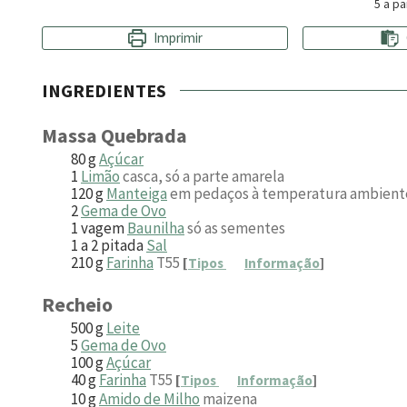
5
a pa
Imprimir
INGREDIENTES
Massa Quebrada
80
g
Açúcar
1
Limão
casca, só a parte amarela
120
g
Manteiga
em pedaços à temperatura ambient
2
Gema de Ovo
1
vagem
Baunilha
só as sementes
1 a 2
pitada
Sal
210
g
Farinha
T55
[
Tipos
Informação
]
Recheio
500
g
Leite
5
Gema de Ovo
100
g
Açúcar
40
g
Farinha
T55
[
Tipos
Informação
]
10
g
Amido de Milho
maizena