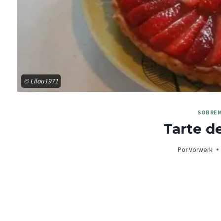
© Lilou1971
SOBRE
Tarte d
Por
Vorwerk