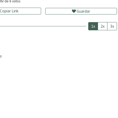
rtir de
6
votos
Copiar Link
Guardar
1x
2x
3x
e