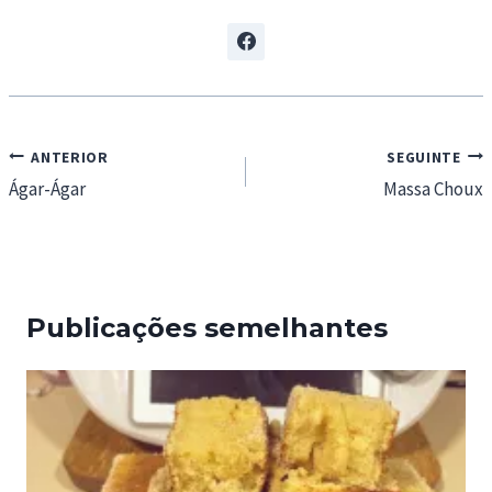
g
…
Navegação
ANTERIOR
SEGUINTE
de
Ágar-Ágar
Massa Choux
artigos
Publicações semelhantes