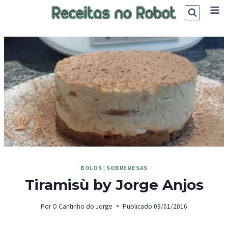
Skip
to
content
BOLOS
|
SOBREMESAS
Tiramisù by Jorge Anjos
Por
O Cantinho do Jorge
Publicado
09/01/2016