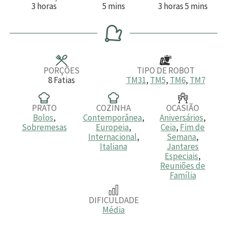
h
m
h
m
3
horas
5
mins
3
horas
5
mins
o
i
o
i
r
n
r
n
a
u
a
u
s
t
s
t
o
o
s
s
PORÇÕES
TIPO DE ROBOT
8
Fatias
TM31
,
TM5
,
TM6
,
TM7
PRATO
COZINHA
OCASIÃO
Bolos
,
Contemporânea
,
Aniversários
,
Sobremesas
Europeia
,
Ceia
,
Fim de
Internacional
,
Semana
,
Italiana
Jantares
Especiais
,
Reuniões de
Família
DIFICULDADE
Média