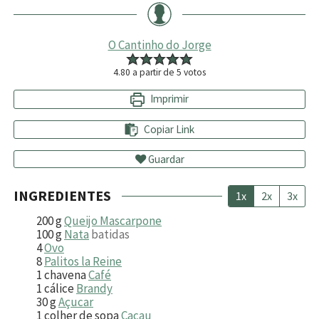
O Cantinho do Jorge
4.80
a partir de
5
votos
Imprimir
Copiar Link
Guardar
INGREDIENTES
1x
2x
3x
200
g
Queijo Mascarpone
100
g
Nata
batidas
4
Ovo
8
Palitos la Reine
1
chavena
Café
1
cálice
Brandy
30
g
Açucar
1
colher de sopa
Cacau