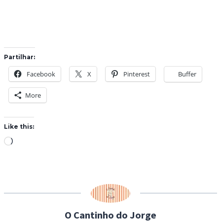
Partilhar:
Facebook
X
Pinterest
Buffer
More
Like this:
L
o
a
d
i
n
O Cantinho do Jorge