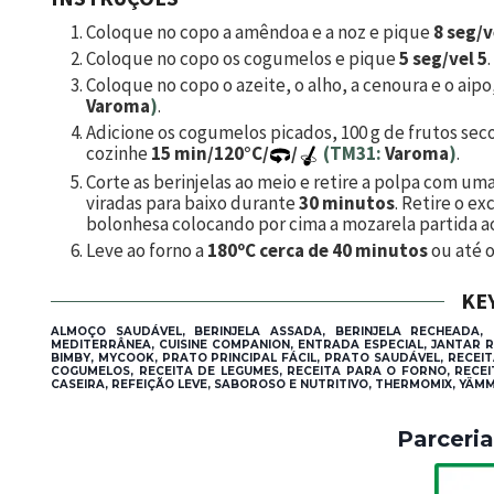
Coloque no copo a amêndoa e a noz e pique
8 seg/v
Coloque no copo os cogumelos e pique
5 seg/vel 5
Coloque no copo o azeite, o alho, a cenoura e o aip
Varoma
)
.
Adicione os cogumelos picados,
100
g de frutos sec
cozinhe
15 min/120°C/
/
(TM31:
Varoma
)
.
Corte as berinjelas ao meio e retire a polpa com um
viradas para baixo durante
30 minutos
. Retire o e
bolonhesa colocando por cima a mozarela partida a
Leve ao forno a
180ºC cerca de 40 minutos
ou até o
KE
ALMOÇO SAUDÁVEL, BERINJELA ASSADA, BERINJELA RECHEADA,
MEDITERRÂNEA, CUISINE COMPANION, ENTRADA ESPECIAL, JANTAR 
BIMBY, MYCOOK, PRATO PRINCIPAL FÁCIL, PRATO SAUDÁVEL, RECEI
COGUMELOS, RECEITA DE LEGUMES, RECEITA PARA O FORNO, RECEI
CASEIRA, REFEIÇÃO LEVE, SABOROSO E NUTRITIVO, THERMOMIX, YÄMM
Parceri