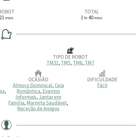
ROBOT
TOTAL
m
h
m
21
1
40
mins
hr
mins
i
o
i
n
r
n
u
a
u
t
t
o
o
s
s
TIPO DE ROBOT
TM31
,
TM5
,
TM6
,
TM7
OCASIÃO
DIFICULDADE
Almoço Dominical
,
Ceia
Fácil
ea
,
Romântica
,
Eventos
Informais
,
Jantar em
Família
,
Marmita Saudável
,
Receção de Amigos