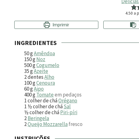
Delicia
4.50
a p
Imprimir
INGREDIENTES
50
g
Amêndoa
150
g
Noz
500
g
Cogumelo
35
g
Azeite
2
dentes
Alho
100
g
Cenoura
60
g
Aipo
400
g
Tomate
em pedaços
1
colher de chá
Orégano
1 ½
colher de chá
Sal
½
colher de chá
Piri-píri
2
Beringela
2
Queijo Mozzarella
fresco
INSTRUÇÕES