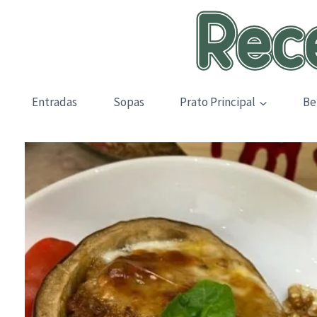
Skip
to
content
Entradas
Sopas
Prato Principal
Be