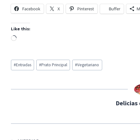
Facebook
X
Pinterest
Buffer
M
Like this:
L
o
a
Post
d
#
Entradas
#
Prato Principal
#
Vegetariano
Tags:
i
n
g
…
Delicias