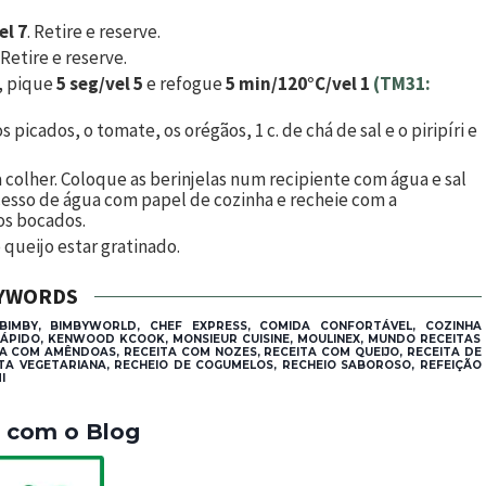
el 7
. Retire e reserve.
. Retire e reserve.
o, pique
5 seg/vel 5
e refogue
5 min/120°C/vel 1
(TM31:
os picados, o tomate, os orégãos,
1
c. de chá de sal e o piripíri e
a colher. Coloque as berinjelas num recipiente com água e sal
xcesso de água com papel de cozinha e recheie com a
os bocados.
 queijo estar gratinado.
YWORDS
 BIMBY, BIMBYWORLD, CHEF EXPRESS, COMIDA CONFORTÁVEL, COZINHA
RÁPIDO, KENWOOD KCOOK, MONSIEUR CUISINE, MOULINEX, MUNDO RECEITAS
TA COM AMÊNDOAS, RECEITA COM NOZES, RECEITA COM QUEIJO, RECEITA DE
TA VEGETARIANA, RECHEIO DE COGUMELOS, RECHEIO SABOROSO, REFEIÇÃO
I
a com o Blog