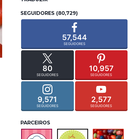
SEGUIDORES (80,729)
57,544
SEGUIDORES
80
10,957
SEGUIDORES
SEGUIDORES
9,571
2,577
SEGUIDORES
SEGUIDORES
PARCEIROS