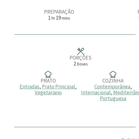
PREPARAÇÃO
h
m
1
19
hr
mins
o
i
r
n
a
u
t
o
s
PORÇÕES
2
Doses
PRATO
COZINHA
Entradas
,
Prato Principal
,
Contemporânea
,
Vegetariano
Internacional
,
Mediterrân
Portuguesa