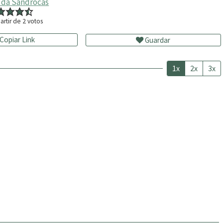
s da Sandrocas
artir de
2
votos
Copiar Link
Guardar
1x
2x
3x