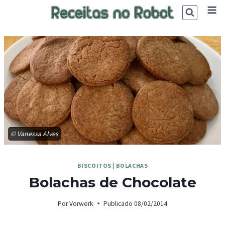
Skip
to
content
© Vanessa Alves
BISCOITOS
|
BOLACHAS
Bolachas de Chocolate
Por
Vorwerk
Publicado
08/02/2014