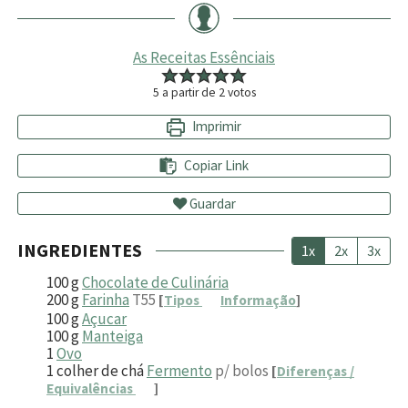
As Receitas Essênciais
5
a partir de
2
votos
Imprimir
Copiar Link
Guardar
INGREDIENTES
1x
2x
3x
100
g
Chocolate de Culinária
200
g
Farinha
T55
[
Tipos
Informação
]
100
g
Açucar
100
g
Manteiga
1
Ovo
1
colher de chá
Fermento
p/ bolos
[
Diferenças /
Equivalências
]