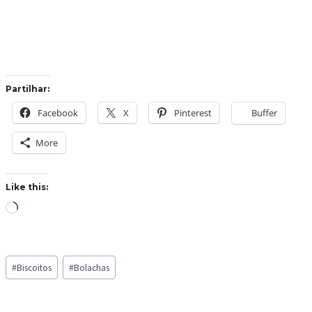
Partilhar:
Facebook
X
Pinterest
Buffer
More
Like this:
L
o
a
Post
d
#
Biscoitos
#
Bolachas
Tags:
i
n