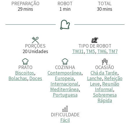
PREPARAÇÃO
ROBOT
TOTAL
m
m
m
29
mins
1
min
30
mins
i
i
i
n
n
n
u
u
u
t
t
t
o
o
o
s
s
PORÇÕES
TIPO DE ROBOT
20
Unidades
TM31
,
TM5
,
TM6
,
TM7
PRATO
COZINHA
OCASIÃO
Biscoitos
,
Contemporânea
,
Chá da Tarde
,
Bolachas
,
Doces
Europeia
,
Lanche
,
Refeição
Internacional
,
Leve
,
Reunião
Mediterrânea
,
Informal
,
Portuguesa
Sobremesa
Rápida
DIFICULDADE
Fácil