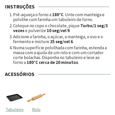
INSTRUÇÕES
Pré-aqueça o forno a
180°C
. Unte com manteiga e
polvilhe com farinha um tabuleiro de forno.
Coloque no copo o chocolate, pique
Turbo/1 seg/3
vezes
e pulverize
10 seg/vel 9
.
Adicione a farinha, o açúcar, a manteiga, o ovo e o
fermento e misture
25 seg/vel 6
.
Numa superfície polvilhada com farinha, estenda a
massa com a ajuda de um rolo e com um cortador
corte bolachas. Disponha no tabuleiro e leve ao
forno a
180°C cerca de 20 minutos
.
ACESSÓRIOS
Tabuleiro
Rolo