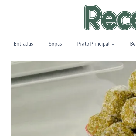
Skip
to
content
Entradas
Sopas
Prato Principal
Be