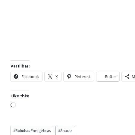
Partilhar:
Facebook
X
Pinterest
Buffer
M
Like this:
L
o
a
Post
d
#
Bolinhas Energéticas
#
Snacks