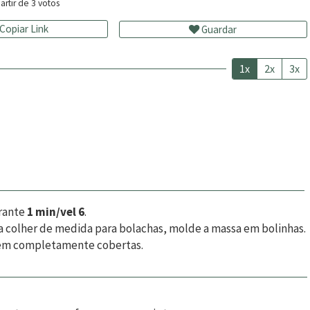
artir de
3
votos
Copiar Link
Guardar
1x
2x
3x
urante
1 min/vel 6
.
 colher de medida para bolachas, molde a massa em bolinhas.
quem completamente cobertas.