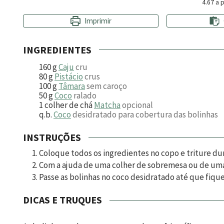
4.67
a p
Imprimir
INGREDIENTES
160
g
Caju
cru
80
g
Pistácio
crus
100
g
Tâmara
sem caroço
50
g
Coco
ralado
1
colher de chá
Matcha
opcional
q.b.
Coco
desidratado para cobertura das bolinhas
INSTRUÇÕES
Coloque todos os ingredientes no copo e triture d
Com a ajuda de uma colher de sobremesa ou de uma
Passe as bolinhas no coco desidratado até que fi
DICAS E TRUQUES