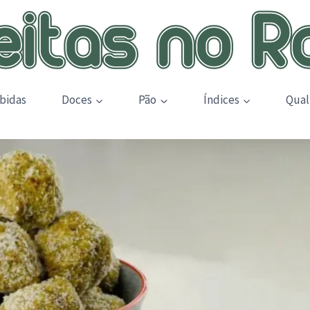
bidas
Doces
Pão
Índices
Qual