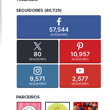
SEGUIDORES (80,729)
57,544
SEGUIDORES
80
10,957
SEGUIDORES
SEGUIDORES
9,571
2,577
SEGUIDORES
SEGUIDORES
PARCEIROS