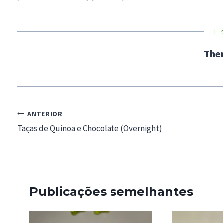
Tags:
i
n
g
…
The
Navegação
ANTERIOR
de
Taças de Quinoa e Chocolate (Overnight)
artigos
Publicações semelhantes