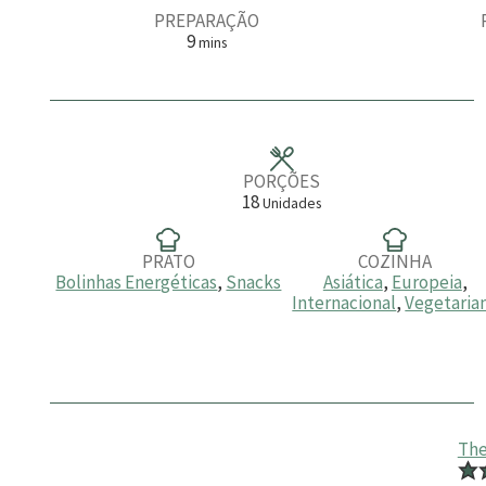
PREPARAÇÃO
m
9
mins
i
n
u
t
o
s
PORÇÕES
18
Unidades
PRATO
COZINHA
Bolinhas Energéticas
,
Snacks
Asiática
,
Europeia
,
Internacional
,
Vegetaria
The