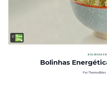
©
BOLINHAS E
Bolinhas Energétic
Por
ThermoBites