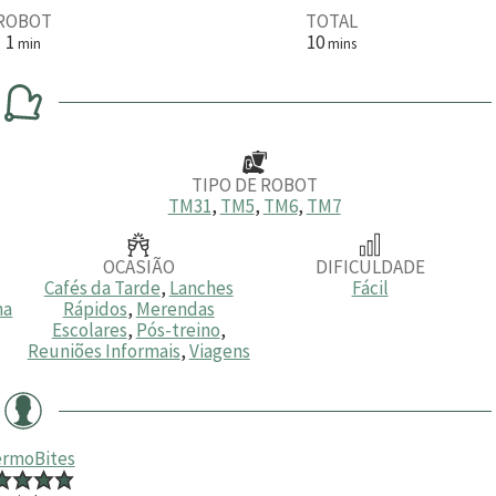
ROBOT
TOTAL
m
m
1
10
min
mins
i
i
n
n
u
u
t
t
o
o
s
TIPO DE ROBOT
TM31
,
TM5
,
TM6
,
TM7
OCASIÃO
DIFICULDADE
Cafés da Tarde
,
Lanches
Fácil
na
Rápidos
,
Merendas
Escolares
,
Pós-treino
,
Reuniões Informais
,
Viagens
rmoBites