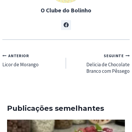
…
O Clube do Bolinho
Navegação
ANTERIOR
SEGUINTE
de
Licor de Morango
Delicia de Chocolate
Branco com Pêssego
artigos
Publicações semelhantes