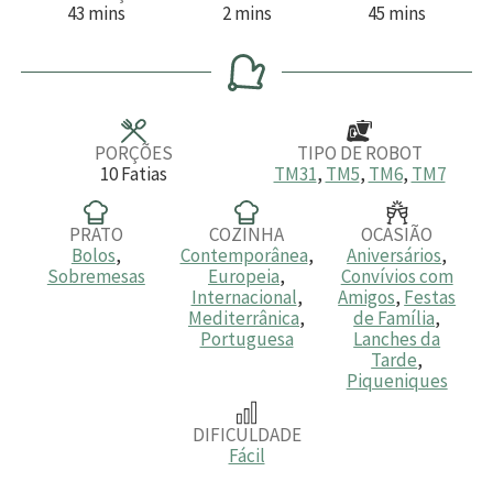
m
m
m
43
mins
2
mins
45
mins
i
i
i
n
n
n
u
u
u
t
t
t
o
o
o
s
s
s
PORÇÕES
TIPO DE ROBOT
10
Fatias
TM31
,
TM5
,
TM6
,
TM7
PRATO
COZINHA
OCASIÃO
Bolos
,
Contemporânea
,
Aniversários
,
Sobremesas
Europeia
,
Convívios com
Internacional
,
Amigos
,
Festas
Mediterrânica
,
de Família
,
Portuguesa
Lanches da
Tarde
,
Piqueniques
DIFICULDADE
Fácil