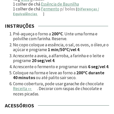
1
colher de chá
Essência de Baunilha
1
colher de chá
Fermento
p/ bolos
[
Diferenças /
Equivalências
]
INSTRUÇÕES
Pré-aqueça o forno a
200ºC
. Unte uma forma e
polvilhe com farinha. Reserve.
No copo coloque a essência, o sal, os ovos, o óleo,e o
açúcar e programe
1 min/50ºC/vel 4
.
Acrescente a aveia, a alfarroba, a farinha e o leite e
programe
20 seg/vel 4
.
Acrescente o fermento e programar mais
6 seg/vel 4
.
Coloque na forma e leve ao forno a
200ºC durante
40 minutos
ou até palito sair seco.
Como cobertura, pode usar ganache de chocolate
Receita »»
. Decorar com raspas de chocolate e
nozes picadas.
ACESSÓRIOS