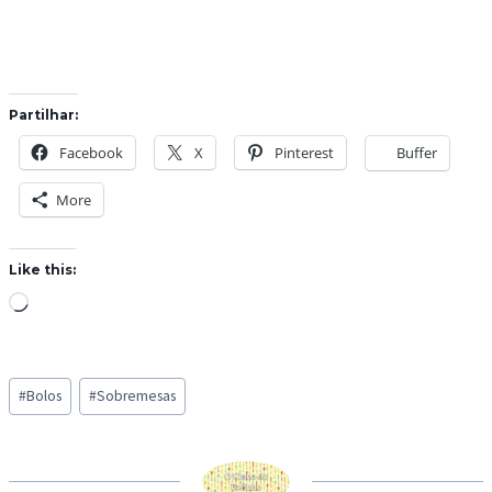
Partilhar:
Facebook
X
Pinterest
Buffer
More
Like this:
L
o
a
Post
d
#
Bolos
#
Sobremesas
Tags:
i
n
g