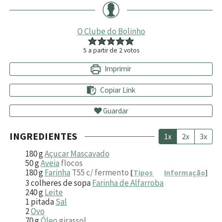
O Clube do Bolinho
5
a partir de
2
votos
Imprimir
Copiar Link
Guardar
INGREDIENTES
1x
2x
3x
180
g
Açucar Mascavado
50
g
Aveia
flocos
180
g
Farinha
T55 c/ fermento
[
Tipos
Informação
]
3
colheres de sopa
Farinha de Alfarroba
240
g
Leite
1
pitada
Sal
2
Ovo
70
g
Óleo
girassol