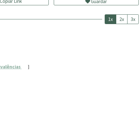
Copiar Link
Guardar
1x
2x
3x
ivalências
]