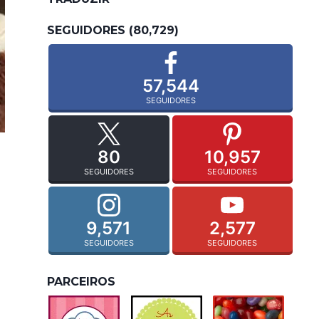
SEGUIDORES (80,729)
57,544
SEGUIDORES
80
10,957
SEGUIDORES
SEGUIDORES
9,571
2,577
SEGUIDORES
SEGUIDORES
PARCEIROS