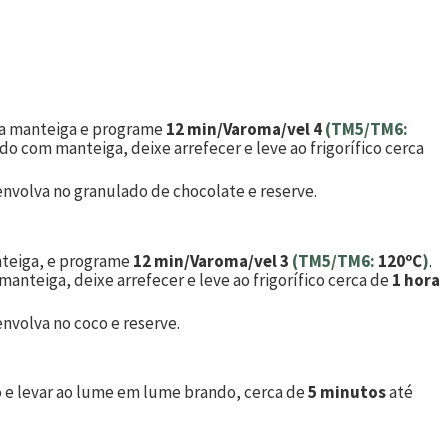
 a manteiga e programe
12 min/Varoma/vel 4
(TM5/TM6:
do com manteiga, deixe arrefecer e leve ao frigorífico cerca
nvolva no granulado de chocolate e reserve.
nteiga, e programe
12 min/Varoma/vel 3
(TM5/TM6:
120ºC
)
.
anteiga, deixe arrefecer e leve ao frigorífico cerca de
1 hora
nvolva no coco e reserve.
o e levar ao lume em lume brando, cerca de
5 minutos
até