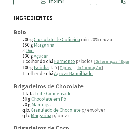
Imprimir
INGREDIENTES
Bolo
200
g
Chocolate de Culinária
min. 70% cacau
150
g
Margarina
3
Ovo
130
g
Açucar
1
colher de chá
Fermento
p/ bolos
[
Diferenças / Equ
100
g
Farinha
T55
[
Tipos
Informação
]
1
colher de chá
Açucar Baunilhado
Brigadeiros de Chocolate
1
lata
Leite Condensado
50
g
Chocolate em Pó
20
g
Manteiga
q.b.
Granulado de Chocolate
p/ envolver
q.b.
Margarina
p/ untar
Brigadeiros de Coco