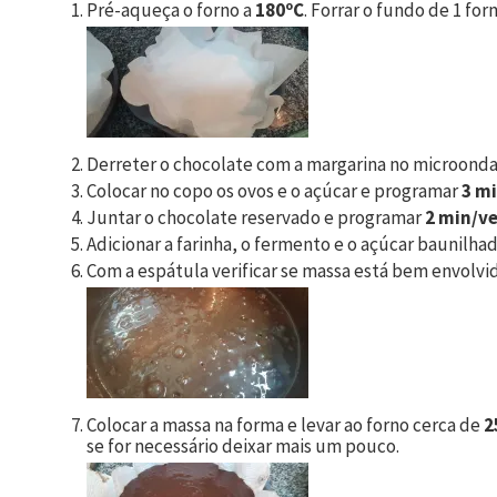
Pré-aqueça o forno a
180ºC
. Forrar o fundo de 1 fo
Derreter o chocolate com a margarina no microondas
Colocar no copo os ovos e o açúcar e programar
3 mi
Juntar o chocolate reservado e programar
2 min/ve
Adicionar a farinha, o fermento e o açúcar baunilh
Com a espátula verificar se massa está bem envolvid
Colocar a massa na forma e levar ao forno cerca de
2
se for necessário deixar mais um pouco.