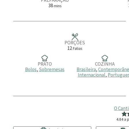
m
38
mins
i
n
u
t
o
s
PORÇÕES
12
Fatias
PRATO
COZINHA
Bolos
,
Sobremesas
Brasileira
,
Contemporân
Internacional
,
Portugue
O Cant
4.84
a p