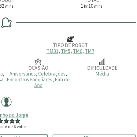
m
h
m
32
1
10
mins
hr
mins
i
o
i
n
r
n
u
a
u
t
t
o
o
s
s
TIPO DE ROBOT
TM31
,
TM5
,
TM6
,
TM7
OCASIÃO
DIFICULDADE
ea
,
Aniversários
,
Celebrações
,
Média
sa
Encontros Familiares
,
Fim de
Ano
inho do Jorge
artir de
6
votos