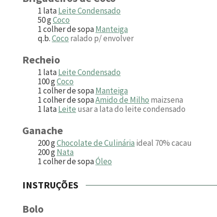
1
lata
Leite Condensado
50
g
Coco
1
colher de sopa
Manteiga
q.b.
Coco
ralado p/ envolver
Recheio
1
lata
Leite Condensado
100
g
Coco
1
colher de sopa
Manteiga
1
colher de sopa
Amido de Milho
maizsena
1
lata
Leite
usar a lata do leite condensado
Ganache
200
g
Chocolate de Culinária
ideal 70% cacau
200
g
Nata
1
colher de sopa
Óleo
INSTRUÇÕES
Bolo