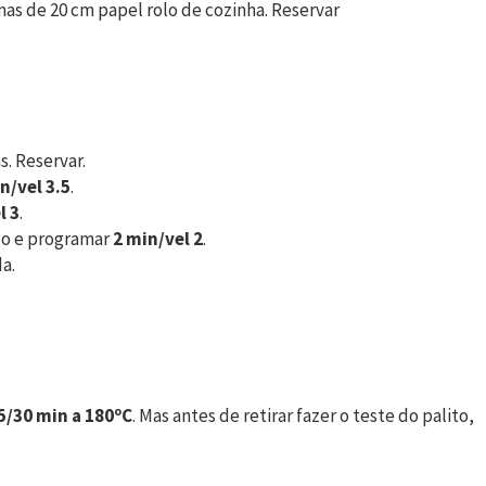
rmas de 20 cm papel rolo de cozinha. Reservar
. Reservar.
n/vel 3.5
.
l 3
.
ado e programar
2 min/vel 2
.
a.
5/30 min a 180ºC
. Mas antes de retirar fazer o teste do palito,