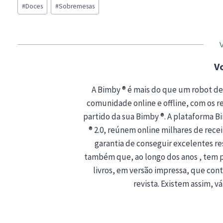
Post
d
#
Doces
#
Sobremesas
Tags:
i
n
g
…
V
A Bimby ® é mais do que um robot de
comunidade online e offline, com os rec
partido da sua Bimby ®. A plataforma 
® 2.0, reúnem online milhares de recei
garantia de conseguir excelentes r
também que, ao longo dos anos , tem 
livros, em versão impressa, que co
revista. Existem assim, vá