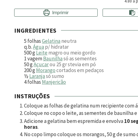
4.80
a p
Imprimir
INGREDIENTES
5
folhas
Gelatina
neutra
q.b.
Água
p/ hidratar
500
g
Leite
magro ou meio gordo
1
vagem
Baunilha
só as sementes
50
g
Açucar
ou 25 gr stevia em pó
200
g
Morango
cortados em pedaços
½
Laranja
só sumo
4
folhas
Manjericão
INSTRUÇÕES
Coloque as folhas de gelatina num recipiente com ág
Coloque no copo o leite, as sementes de baunilha e
Adicione a gelatina bem espremida e envolva
10 seg
horas
.
No copo limpo coloque os morangos,
50
g de sumo d