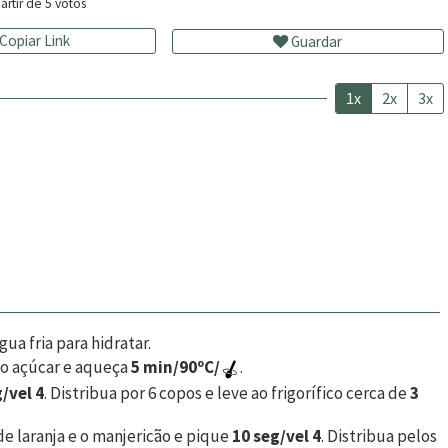
artir de
5
votos
Copiar Link
Guardar
1x
2x
3x
ua fria para hidratar.
 o açúcar e aqueça
5 min/90ºC/
.
/vel 4
. Distribua por 6 copos e leve ao frigorífico cerca de
3
e laranja e o manjericão e pique
10 seg/vel 4
. Distribua pelos