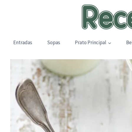
Skip
to
content
Entradas
Sopas
Prato Principal
Be