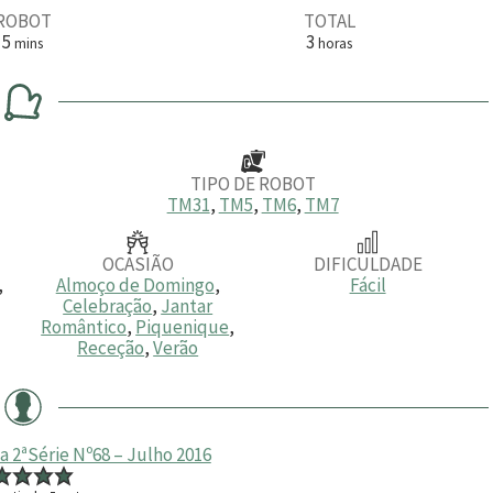
ROBOT
TOTAL
m
h
5
3
mins
horas
i
o
n
r
u
a
t
s
o
s
TIPO DE ROBOT
TM31
,
TM5
,
TM6
,
TM7
OCASIÃO
DIFICULDADE
,
Almoço de Domingo
,
Fácil
Celebração
,
Jantar
Romântico
,
Piquenique
,
Receção
,
Verão
 2ªSérie Nº68 – Julho 2016