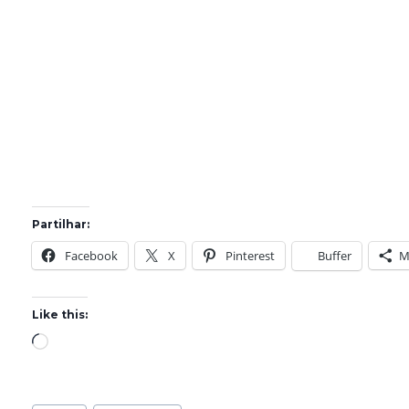
Partilhar:
Facebook
X
Pinterest
Buffer
M
Like this:
L
o
a