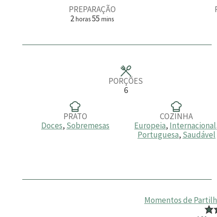
PREPARAÇÃO
h
m
2
55
horas
mins
o
i
r
n
a
u
s
t
o
s
PORÇÕES
6
PRATO
COZINHA
Doces
,
Sobremesas
Europeia
,
Internacional
Portuguesa
,
Saudável
Momentos de Partilha