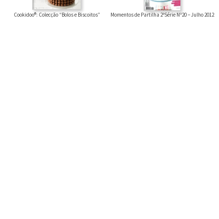
Cookidoo®: Colecção “Bolos e Biscoitos”
Momentos de Partilha 2ªSérie Nº20 – Julho 2012