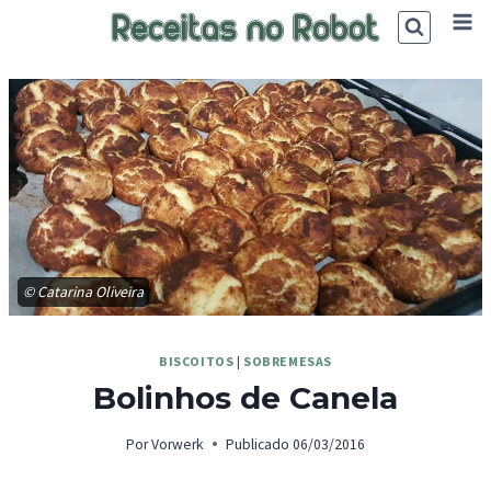
Skip
to
content
© ‎Catarina Oliveira‎
BISCOITOS
|
SOBREMESAS
Bolinhos de Canela
Por
Vorwerk
Publicado
06/03/2016