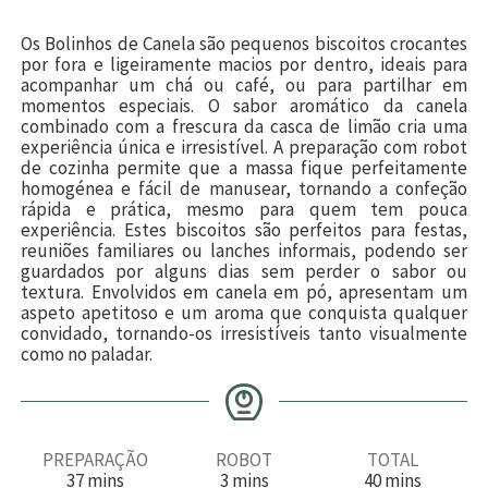
Os Bolinhos de Canela são pequenos biscoitos crocantes
por fora e ligeiramente macios por dentro, ideais para
acompanhar um chá ou café, ou para partilhar em
momentos especiais. O sabor aromático da canela
combinado com a frescura da casca de limão cria uma
experiência única e irresistível. A preparação com robot
de cozinha permite que a massa fique perfeitamente
homogénea e fácil de manusear, tornando a confeção
rápida e prática, mesmo para quem tem pouca
experiência. Estes biscoitos são perfeitos para festas,
reuniões familiares ou lanches informais, podendo ser
guardados por alguns dias sem perder o sabor ou
textura. Envolvidos em canela em pó, apresentam um
aspeto apetitoso e um aroma que conquista qualquer
convidado, tornando-os irresistíveis tanto visualmente
como no paladar.
PREPARAÇÃO
ROBOT
TOTAL
m
m
m
37
mins
3
mins
40
mins