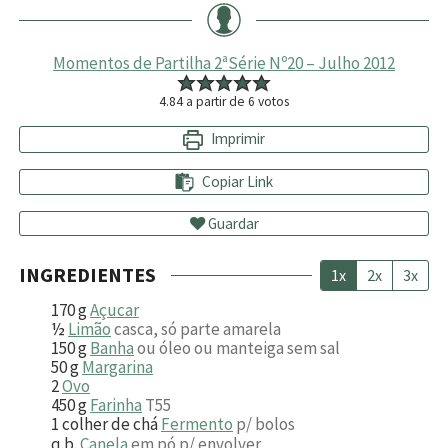
Momentos de Partilha 2ªSérie Nº20 – Julho 2012
4.84
a partir de
6
votos
Imprimir
Copiar Link
Guardar
INGREDIENTES
1x
2x
3x
170
g
Açucar
½
Limão
casca, só parte amarela
150
g
Banha
ou óleo ou manteiga sem sal
50
g
Margarina
2
Ovo
450
g
Farinha
T55
1
colher de chá
Fermento
p/ bolos
q.b.
Canela
em pó p/ envolver