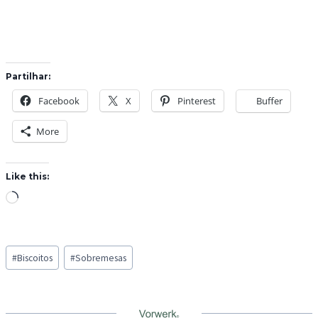
Partilhar:
Facebook
X
Pinterest
Buffer
More
Like this:
L
o
a
Post
d
#
Biscoitos
#
Sobremesas
Tags:
i
n
g