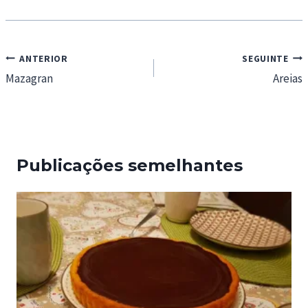
Navegação
ANTERIOR
SEGUINTE
de
Mazagran
Areias
artigos
Publicações semelhantes