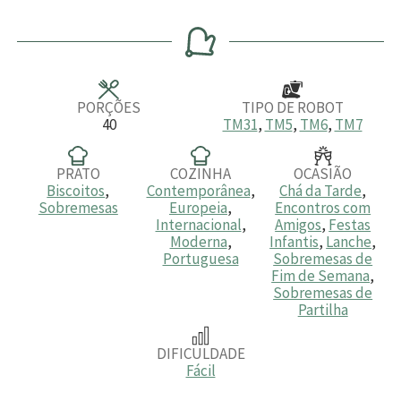
i
i
i
n
n
n
u
u
u
t
t
t
o
o
o
s
s
s
PORÇÕES
TIPO DE ROBOT
40
TM31
,
TM5
,
TM6
,
TM7
PRATO
COZINHA
OCASIÃO
Biscoitos
,
Contemporânea
,
Chá da Tarde
,
Sobremesas
Europeia
,
Encontros com
Internacional
,
Amigos
,
Festas
Moderna
,
Infantis
,
Lanche
,
Portuguesa
Sobremesas de
Fim de Semana
,
Sobremesas de
Partilha
DIFICULDADE
Fácil