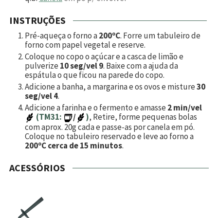
INSTRUÇÕES
Pré-aqueça o forno a
200ºC
. Forre um tabuleiro de
forno com papel vegetal e reserve.
Coloque no copo o açúcar e a casca de limão e
pulverize
10 seg/vel 9
. Baixe com a ajuda da
espátula o que ficou na parede do copo.
Adicione a banha, a margarina e os ovos e misture
30
seg/vel 4
.
Adicione a farinha e o fermento e amasse
2 min/vel
(TM31:
/
)
, Retire, forme pequenas bolas
com aprox. 20g cada e passe-as por canela em pó.
Coloque no tabuleiro reservado e leve ao forno a
200ºC cerca de 15 minutos
.
ACESSÓRIOS