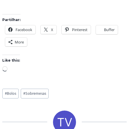
Partilhar:
Facebook
X
Pinterest
Buffer
More
Like this:
L
o
a
Post
d
#
Bolos
#
Sobremesas
Tags:
i
n
g
…