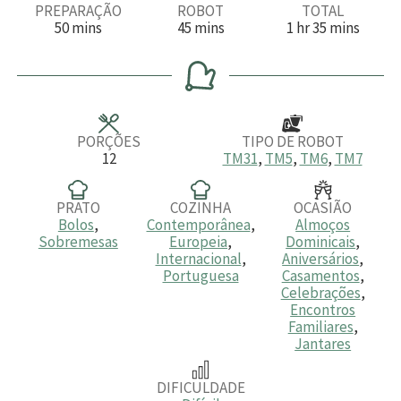
PREPARAÇÃO
ROBOT
TOTAL
m
m
h
m
50
mins
45
mins
1
hr
35
mins
i
i
o
i
n
n
r
n
u
u
a
u
t
t
t
o
o
o
s
s
s
PORÇÕES
TIPO DE ROBOT
12
TM31
,
TM5
,
TM6
,
TM7
PRATO
COZINHA
OCASIÃO
Bolos
,
Contemporânea
,
Almoços
Sobremesas
Europeia
,
Dominicais
,
Internacional
,
Aniversários
,
Portuguesa
Casamentos
,
Celebrações
,
Encontros
Familiares
,
Jantares
DIFICULDADE