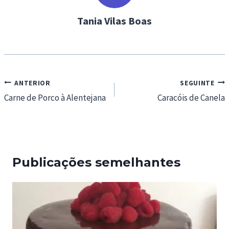
Tania Vilas Boas
Navegação
ANTERIOR
SEGUINTE
de
Carne de Porco à Alentejana
Caracóis de Canela
artigos
Publicações semelhantes