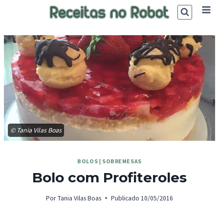
Skip
to
content
© Tania Vilas Boas
BOLOS
|
SOBREMESAS
Bolo com Profiteroles
Por
Tania Vilas Boas
Publicado
10/05/2016