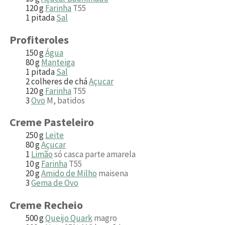
120
g
Farinha
T55
1
pitada
Sal
Profiteroles
150
g
Água
80
g
Manteiga
1
pitada
Sal
2
colheres de chá
Açucar
120
g
Farinha
T55
3
Ovo
M, batidos
Creme Pasteleiro
250
g
Leite
80
g
Açucar
1
Limão
só casca parte amarela
10
g
Farinha
T55
20
g
Amido de Milho
maisena
3
Gema de Ovo
Creme Recheio
500
g
Queijo Quark
magro