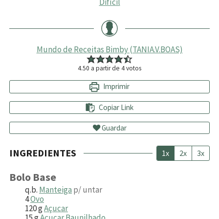
Difícil
Mundo de Receitas Bimby (TANIA.V.BOAS)
4.50
a partir de
4
votos
Imprimir
Copiar Link
Guardar
INGREDIENTES
1x
2x
3x
Bolo Base
q.b.
Manteiga
p/ untar
4
Ovo
120
g
Açucar
15
g
Açucar Baunilhado