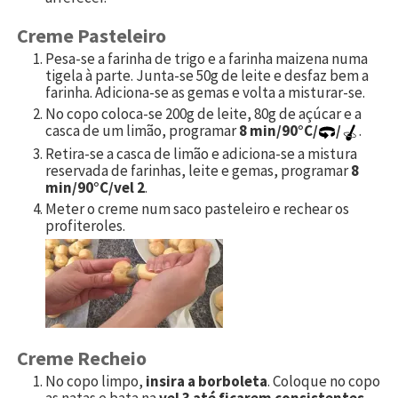
Creme Pasteleiro
Pesa-se a farinha de trigo e a farinha maizena numa
tigela à parte. Junta-se 50g de leite e desfaz bem a
farinha. Adiciona-se as gemas e volta a misturar-se.
No copo coloca-se
200
g de leite,
80
g de açúcar e a
casca de um limão, programar
8 min/90°C/
/
.
Retira-se a casca de limão e adiciona-se a mistura
reservada de farinhas, leite e gemas, programar
8
min/90°C/vel 2
.
Meter o creme num saco pasteleiro e rechear os
profiteroles.
Creme Recheio
No copo limpo,
insira a borboleta
. Coloque no copo
as natas e bata na
vel 3 até ficarem consistentes
.