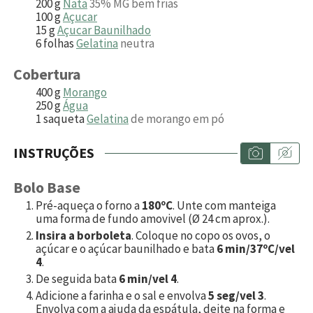
200
g
Nata
35% MG bem frias
100
g
Açucar
15
g
Açucar Baunilhado
6
folhas
Gelatina
neutra
Cobertura
400
g
Morango
250
g
Água
1
saqueta
Gelatina
de morango em pó
INSTRUÇÕES
Bolo Base
Pré-aqueça o forno a
180ºC
. Unte com manteiga
uma forma de fundo amovivel (Ø 24 cm aprox.).
Insira a borboleta
. Coloque no copo os ovos, o
açúcar e o açúcar baunilhado e bata
6 min/37ºC/vel
4
.
De seguida bata
6 min/vel 4
.
Adicione a farinha e o sal e envolva
5 seg/vel 3
.
Envolva com a ajuda da espátula, deite na forma e