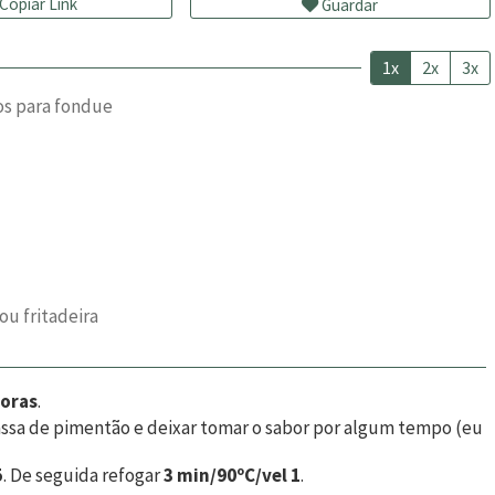
Copiar Link
Guardar
1x
2x
3x
os para fondue
ou fritadeira
horas
.
assa de pimentão e deixar tomar o sabor por algum tempo (eu
5
. De seguida refogar
3 min/90ºC/vel 1
.