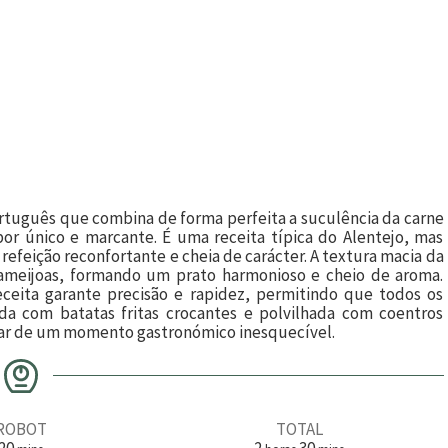
ortuguês que combina de forma perfeita a suculência da carne
or único e marcante. É uma receita típica do Alentejo, mas
efeição reconfortante e cheia de carácter. A textura macia da
 ameijoas, formando um prato harmonioso e cheio de aroma.
eceita garante precisão e rapidez, permitindo que todos os
ida com batatas fritas crocantes e polvilhada com coentros
rutar de um momento gastronómico inesquecível.
ROBOT
TOTAL
m
h
m
20
2
30