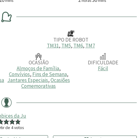
mins
horas
mins
i
o
i
n
r
n
u
a
u
t
s
t
o
o
s
s
TIPO DE ROBOT
TM31
,
TM5
,
TM6
,
TM7
OCASIÃO
DIFICULDADE
Almoços de Família
,
Fácil
Convívios
,
Fins de Semana
,
sa
Jantares Especiais
,
Ocasiões
Comemorativas
mbices da Ju
rtir de
4
votos