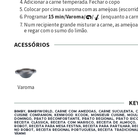
Adicionar a carne temperada. Fechar o copo
Colocar por cima a varoma com as ameijoas (escorrid
Programar
15 min/Varoma/
/
(enquanto a carne
Num recipiente grande misturar a carne, as ameijoas
e regar com o sumo do limão.
ACESSÓRIOS
Varoma
KE
BIMBY, BIMBYWORLD, CARNE COM AMEIJOAS, CARNE SUCULENTA, C
CUISINE COMPANION, KENWOOD KCOOK, MONSIEUR CUISINE, MOUL
DOMINGO, PRATO RECONFORTANTE, PRATO REGIONAL, PRATO RICO
RECEITA CLÁSSICA, RECEITA COM MARISCO, RECEITA DE ALMOÇO, 
ROBOT, RECEITA PARA MESA FESTIVA, RECEITA PARA PARTILHAR, REC
NO ROBOT, RECEITA REGIONAL PORTUGUESA, RECEITA TRADICIONA
YÄMMI