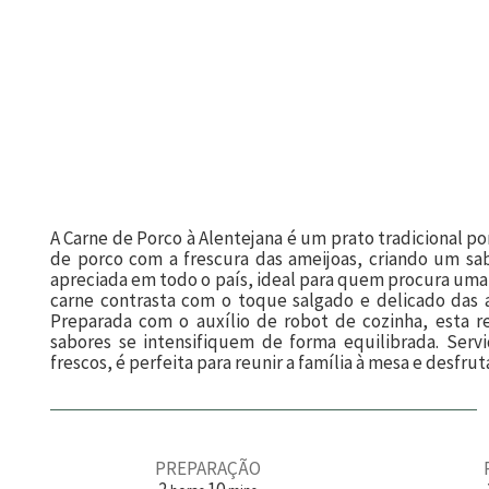
A Carne de Porco à Alentejana é um prato tradicional p
de porco com a frescura das ameijoas, criando um sab
apreciada em todo o país, ideal para quem procura uma r
carne contrasta com o toque salgado e delicado das
Preparada com o auxílio de robot de cozinha, esta r
sabores se intensifiquem de forma equilibrada. Serv
frescos, é perfeita para reunir a família à mesa e desf
PREPARAÇÃO
h
m
2
10