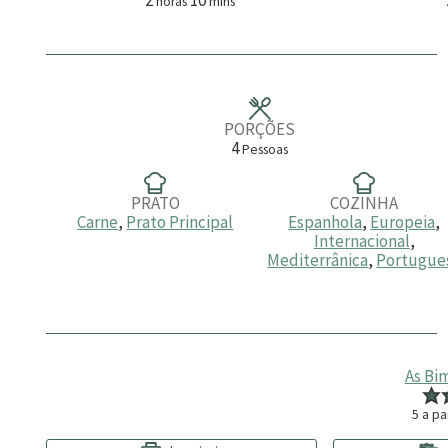
horas
mins
o
i
r
n
a
u
s
t
o
s
PORÇÕES
4
Pessoas
PRATO
COZINHA
Carne
,
Prato Principal
Espanhola
,
Europeia
,
Internacional
,
Mediterrânica
,
Portugue
As Bi
5
a pa