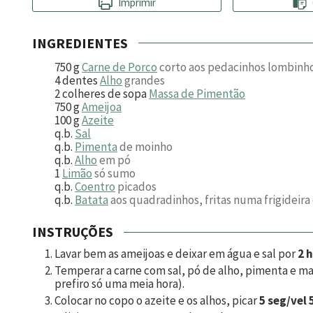
Imprimir
INGREDIENTES
750
g
Carne de Porco
corto aos pedacinhos lombinh
4
dentes
Alho
grandes
2
colheres de sopa
Massa de Pimentão
750
g
Ameijoa
100
g
Azeite
q.b.
Sal
q.b.
Pimenta
de moinho
q.b.
Alho
em pó
1
Limão
só sumo
q.b.
Coentro
picados
q.b.
Batata
aos quadradinhos, fritas numa frigideira 
INSTRUÇÕES
Lavar bem as ameijoas e deixar em água e sal por
2 
Temperar a carne com sal, pó de alho, pimenta e m
prefiro só uma meia hora).
Colocar no copo o azeite e os alhos, picar
5 seg/vel 