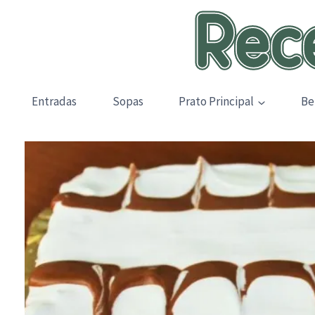
Skip
to
content
Entradas
Sopas
Prato Principal
Be