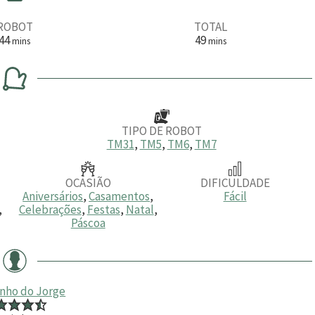
ROBOT
TOTAL
m
m
44
49
mins
mins
i
i
n
n
u
u
t
t
o
o
s
s
TIPO DE ROBOT
TM31
,
TM5
,
TM6
,
TM7
OCASIÃO
DIFICULDADE
Aniversários
,
Casamentos
,
Fácil
,
Celebrações
,
Festas
,
Natal
,
Páscoa
inho do Jorge