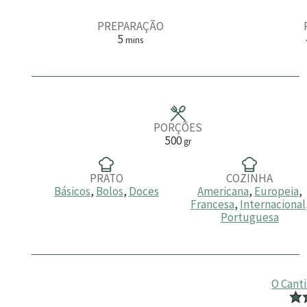
PREPARAÇÃO
m
5
mins
i
n
u
t
o
s
PORÇÕES
500
gr
PRATO
COZINHA
Básicos
,
Bolos
,
Doces
Americana
,
Europeia
,
Francesa
,
Internacional
Portuguesa
O Cant