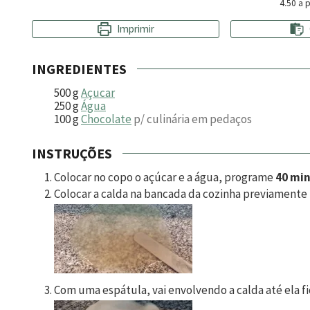
4.50
a p
Imprimir
INGREDIENTES
500
g
Açucar
250
g
Água
100
g
Chocolate
p/ culinária em pedaços
INSTRUÇÕES
Colocar no copo o açúcar e a água, programe
40 mi
Colocar a calda na bancada da cozinha previamente 
Com uma espátula, vai envolvendo a calda até ela fi