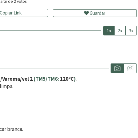
artir de
2
votos
Copiar Link
Guardar
1x
2x
3x
n/Varoma/vel 2
(TM5/TM6:
120ºC
)
.
limpa.
car branca.