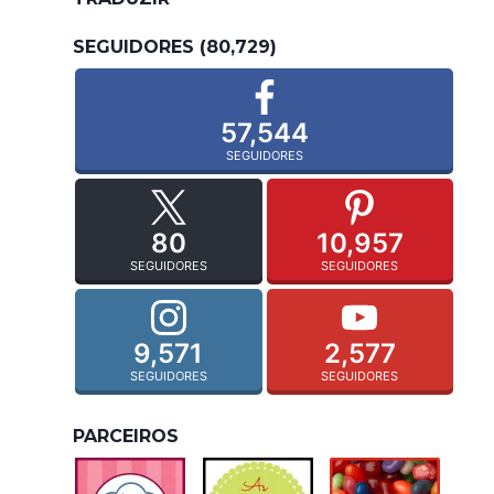
SEGUIDORES (80,729)
57,544
SEGUIDORES
80
10,957
SEGUIDORES
SEGUIDORES
9,571
2,577
SEGUIDORES
SEGUIDORES
PARCEIROS