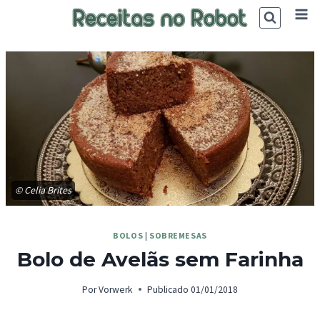
Skip
to
content
© Celia Brites
BOLOS
|
SOBREMESAS
Bolo de Avelãs sem Farinha
Por
Vorwerk
Publicado
01/01/2018