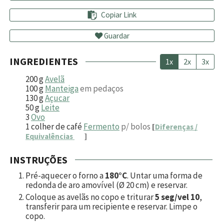
Copiar Link
Guardar
INGREDIENTES
1x
2x
3x
200
g
Avelã
100
g
Manteiga
em pedaços
130
g
Açucar
50
g
Leite
3
Ovo
1
colher de café
Fermento
p/ bolos
[
Diferenças /
Equivalências
]
INSTRUÇÕES
Pré-aquecer o forno a
180°C
. Untar uma forma de
redonda de aro amovível (Ø 20 cm) e reservar.
Coloque as avelãs no copo e triturar
5 seg/vel 10
,
transferir para um recipiente e reservar. Limpe o
copo.