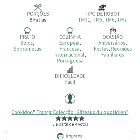
o
o
o
s
s
s
PORÇÕES
TIPO DE ROBOT
8
Fatias
TM31
,
TM5
,
TM6
,
TM7
PRATO
COZINHA
OCASIÃO
Bolos
,
Europeia
,
Aniversários
,
Sobremesas
Francesa
,
Festas
,
Reuniões
Internacional
,
Familiares
Portuguesa
DIFICULDADE
Fácil
Cookidoo® França: Colecção “Gâteaux du quotidien”
5
a partir de
4
votos
Imprimir