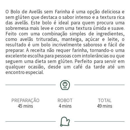
O Bolo de Avelãs sem Farinha é uma opção deliciosa e
sem glúten que destaca o sabor intenso e a textura rica
das avelãs. Este bolo é ideal para quem procura uma
sobremesa mais leve e com uma textura úmida e suave.
Feito com uma combinação simples de ingredientes,
como avelãs trituradas, manteiga, açúcar e leite, o
resultado é um bolo incrivelmente saboroso e fácil de
preparar. A receita não requer farinha, tornando-o uma
excelente escolha para pessoas com intolerâncias ou que
seguem uma dieta sem glúten. Perfeito para servir em
qualquer ocasião, desde um café da tarde até um
encontro especial.
PREPARAÇÃO
ROBOT
TOTAL
m
m
m
45
mins
4
mins
49
mins
i
i
i
n
n
n
u
u
u
t
t
t