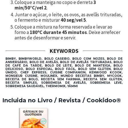
Coloque a manteiga no copo e derreta
3
min/50°C/vel 2
.
Juntar o açúcar, o leite, os ovos, as avelãs trituradas,
o fermento e misturar
40 seg/vel 5
.
Coloque a mistura na forma reservada e levar ao
forno a
180ºC durante 45 minutos
. Deixe arrefecer
antes de desenformar e servir.
KEYWORDS
BIMBY, BIMBYWORLD, BOLO CASEIRO, BOLO COM NOZES, BOLO DE
ANIVERSÁRIO, BOLO DE AVELÃS, BOLO DE AVELÃS TRITURADAS, BOLO
DE CAFÉ DA TARDE, BOLO DE LEITE, BOLO DE MANTEIGA, BOLO
DELICIOSO, BOLO ESPECIAL, BOLO FÁCIL, BOLO SEM GLÚTEN, BOLO
ÚMIDO, CHEF EXPRESS, CUISINE COMPANION, KENWOOD KCOOK,
MONSIEUR CUISINE, MOULINEX, MUNDO RECEITAS BIMBY, MYCOOK,
RECEITA DE BOLO, RECEITA SEM FARINHA, RECEITA SEM GLÚTEN,
RECEITA SIMPLES, SOBREMESA DE AVELÃS, SOBREMESA LEVE,
SOBREMESA SAUDÁVEL, THERMOMIX, YÄMMI
Incluida no Livro / Revista / Cookidoo®