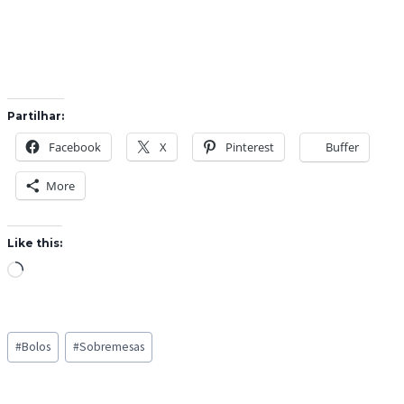
Partilhar:
Facebook
X
Pinterest
Buffer
More
Like this:
L
o
a
Post
d
#
Bolos
#
Sobremesas
Tags:
i
n