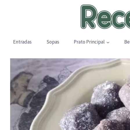
Skip
to
content
Entradas
Sopas
Prato Principal
Be