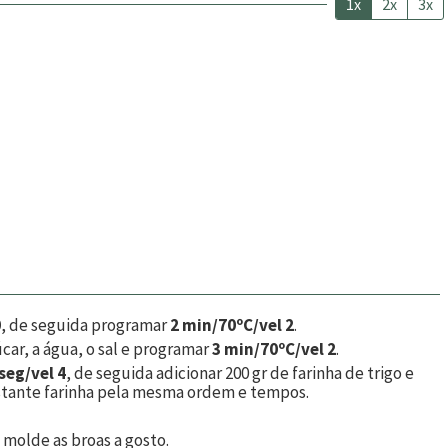
1x
2x
3x
0
, de seguida programar
2 min/70ºC/vel 2
.
úcar, a água, o sal e programar
3 min/70ºC/vel 2
.
seg/vel 4
, de seguida adicionar
200
gr de farinha de trigo e
restante farinha pela mesma ordem e tempos.
 molde as broas a gosto.