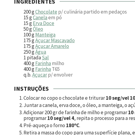
INGREDIENTES
200
g
Chocolate
p/ culinária partido em pedaços
15
g
Canela
em pó
15
g
Erva Doce
50
g
Óleo
100
g
Manteiga
175
g
Açucar Mascavado
175
g
Açucar Amarelo
250
g
Água
1
pitada
Sal
400
g
Farinha
milho
400
g
Farinha
T65
q.b.
Açucar
p/ envolver
INSTRUÇÕES
Colocar no copo o chocolate e triturar
10 seg/vel 1
Juntar a canela, erva doce, o óleo, a manteiga, o aç
Adiçionar
200
gr de farinha de milho e programar
10 
programar
10 seg/vel 4
, repita o processo para a 
Pré-aqueça o forno
180ºC
.
Retira a massa do copo para uma superfície plana, e