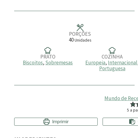
n
u
t
o
s
PORÇÕES
40
Unidades
PRATO
COZINHA
Biscoitos
,
Sobremesas
Europeia
,
Internacional
Portuguesa
Mundo de Rece
5
a pa
Imprimir