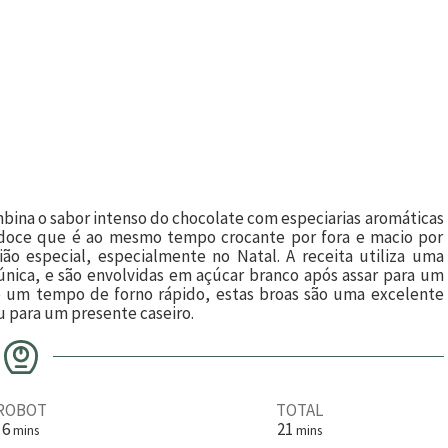
mbina o sabor intenso do chocolate com especiarias aromáticas
 doce que é ao mesmo tempo crocante por fora e macio por
ião especial, especialmente no Natal. A receita utiliza uma
 única, e são envolvidas em açúcar branco após assar para um
e um tempo de forno rápido, estas broas são uma excelente
 para um presente caseiro.
ROBOT
TOTAL
m
m
6
21
mins
mins
i
i