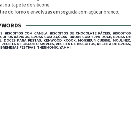
l ou tapete de silicone.
etire do forno e envolva as em seguida com açúcar branco.
YWORDS
S, BISCOITOS COM CANELA, BISCOITOS DE CHOCOLATE FÁCEIS, BISCOITOS
BISCOITOS RÁPIDOS, BROAS COM AÇÚCAR, BROAS COM ERVA DOCE, BROAS DE
L, DOCES PARA FESTAS, KENWOOD KCOOK, MONSIEUR CUISINE, MOULINEX,
RECEITA DE BISCOITO SIMPLES, RECEITA DE BISCOITOS, RECEITA DE BROAS,
BREMESAS FESTIVAS, THERMOMIX, YÄMMI