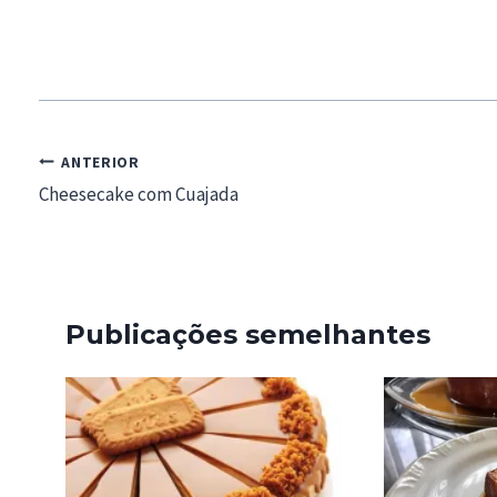
Navegação
ANTERIOR
de
Cheesecake com Cuajada
artigos
Publicações semelhantes