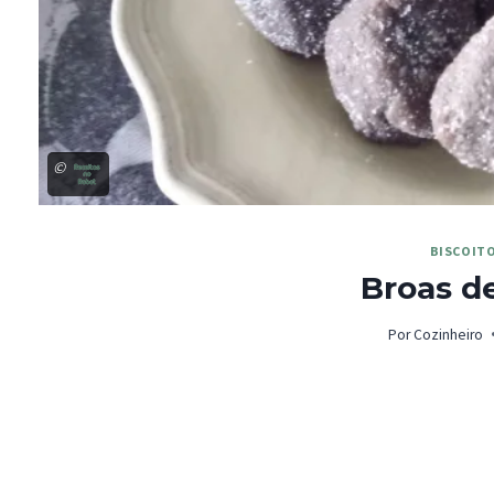
©
BISCOIT
Broas d
Por
Cozinheiro