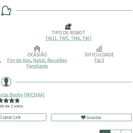
n
n
u
u
t
t
o
o
s
s
TIPO DE ROBOT
TM31
,
TM5
,
TM6
,
TM7
OCASIÃO
DIFICULDADE
,
Fim de Ano
,
Natal
,
Reuniões
Fácil
Familiares
itas Bimby [MICHAA]
rtir de
2
votos
Copiar Link
Guardar