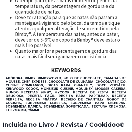
O tempo para que as natas montem depende da
temperatura, da percentagem de gordura e da
quantidade de natas.
Deve ter atenção para que as natas não passam a
manteiga.Vá vigiando pelo bocal da tampa e tique
atento a qualquer alteração de som emitido pela
Bimby®. A temperatura das natas, antes de bater,
deve ser de 5-6ºC e o copo da Bimby® deve estar o
mais frio possível.
Quanto maior for a percentagem de gordura das
natas mais fácil será ganharem consistência.
KEYWORDS
ABÓBORA, BIMBY, BIMBYWORLD, BOLO DE CHOCOLATE, CAMADAS DE
MOUSSE, CHEF EXPRESS, CHOCOLATE DE CULINÁRIA, CHOCOLATE RICO,
CUISINE COMPANION, DICAS PARA CHANTILLY, DOCE VERSÁTIL,
KENWOOD KCOOK, MONSIEUR CUISINE, MOULINEX, MOUSSE CASEIRA,
MUNDO RECEITAS BIMBY, MYCOOK, RECEITA DE FESTA, RECEITA
DELICIOSA, RECEITA FÁCIL, RECEITA PARA PARTILHAR, RECEITA
PERFEITA, RECEITA PRÁTICA, RECHEIO DE CHANTILLY, ROBOT DE
COZINHA, SOBREMESA CLÁSSICA, SOBREMESA PARA CELEBRAR,
SOBREMESA RÁPIDA, SOBREMESA SOFISTICADA, TEXTURA CREMOSA,
THERMOMIX, YÄMMI
Incluida no Livro / Revista / Cookidoo®