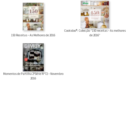
Cookidoo®: Colecção “150 receitas – As melhores
150 Receitas – As Melhores de 2016
de 2016”
Momentos de Partilha 2ªSérie Nº72 – Novembro
2016