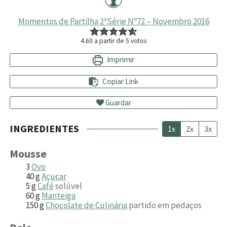
Momentos de Partilha 2ªSérie Nº72 – Novembro 2016
4.60
a partir de
5
votos
Imprimir
Copiar Link
Guardar
INGREDIENTES
1x
2x
3x
Mousse
3
Ovo
40
g
Açucar
5
g
Café
solúvel
60
g
Manteiga
150
g
Chocolate de Culinária
partido em pedaços