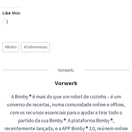
Like this:
L
o
a
Post
d
#
Bolos
#
Sobremesas
Tags:
i
n
g
…
Vorwerk
A Bimby ® é mais do que um robot de cozinha – é um
universo de receitas, numa comunidade online e offline,
com os recursos essenciais para o ajudar a tirar todo o
partido da sua Bimby ®. A plataforma Bimby ®,
recentemente lançada, e a APP Bimby ® 2.0, reúnem online