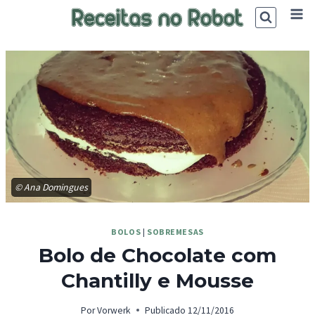
Skip
to
content
© Ana Domingues
BOLOS
|
SOBREMESAS
Bolo de Chocolate com
Chantilly e Mousse
Por
Vorwerk
Publicado
12/11/2016