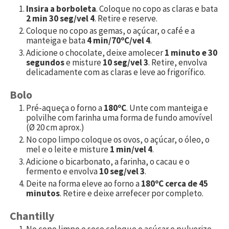
Insira a borboleta
. Coloque no copo as claras e bata
2 min 30 seg/vel 4
. Retire e reserve.
Coloque no copo as gemas, o açúcar, o café e a
manteiga e bata
4 min/70ºC/vel 4
.
Adicione o chocolate, deixe amolecer
1 minuto e 30
segundos
e misture
10 seg/vel 3
. Retire, envolva
delicadamente com as claras e leve ao frigorífico.
Bolo
Pré-aqueça o forno a
180ºC
. Unte com manteiga e
polvilhe com farinha uma forma de fundo amovível
(Ø 20 cm aprox.)
No copo limpo coloque os ovos, o açúcar, o óleo, o
mel e o leite e misture
1 min/vel 4
.
Adicione o bicarbonato, a farinha, o cacau e o
fermento e envolva
10 seg/vel 3
.
Deite na forma eleve ao forno a
180ºC cerca de 45
minutos
. Retire e deixe arrefecer por completo.
Chantilly
No copo limpo e seco coloque o açúcar e pulverize