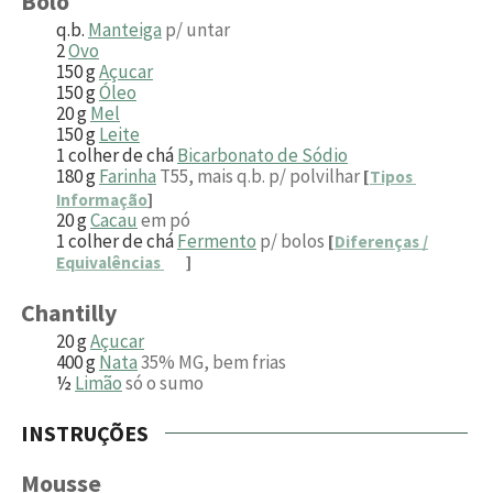
Bolo
q.b.
Manteiga
p/ untar
2
Ovo
150
g
Açucar
150
g
Óleo
20
g
Mel
150
g
Leite
1
colher de chá
Bicarbonato de Sódio
180
g
Farinha
T55, mais q.b. p/ polvilhar
[
Tipos
Informação
]
20
g
Cacau
em pó
1
colher de chá
Fermento
p/ bolos
[
Diferenças /
Equivalências
]
Chantilly
20
g
Açucar
400
g
Nata
35% MG, bem frias
½
Limão
só o sumo
INSTRUÇÕES
Mousse