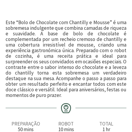
Este “Bolo de Chocolate com Chantilly e Mousse” é uma
sobremesa indulgente que combina camadas de riqueza
e suavidade. A base de bolo de chocolate é
complementada por um recheio cremoso de chantilly e
uma cobertura irresistível de mousse, criando uma
experiência gastronómica única. Preparado com o robot
de cozinha, é uma receita prática e ideal para
surpreender os seus convidados em ocasiões especiais. O
contraste entre o sabor intenso do chocolate e a leveza
do chantilly torna esta sobremesa um verdadeiro
destaque na sua mesa. Acompanhe o passo a passo para
obter um resultado perfeito e encantar todos com este
doce clássico e versátil. Ideal para aniversários, festas ou
momentos de puro prazer.
PREPARAÇÃO
ROBOT
TOTAL
m
m
h
50
mins
10
mins
1
hr