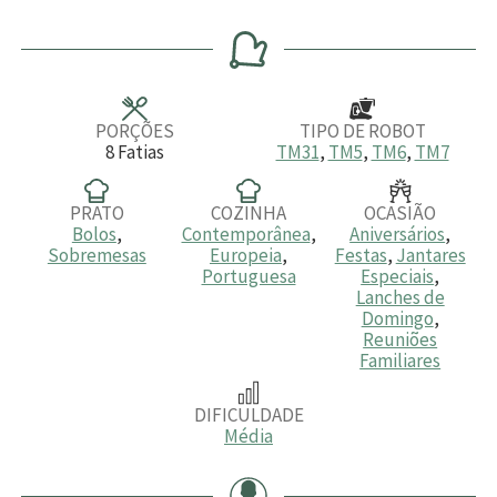
i
i
o
n
n
r
u
u
a
t
t
o
o
s
s
PORÇÕES
TIPO DE ROBOT
8
Fatias
TM31
,
TM5
,
TM6
,
TM7
PRATO
COZINHA
OCASIÃO
Bolos
,
Contemporânea
,
Aniversários
,
Sobremesas
Europeia
,
Festas
,
Jantares
Portuguesa
Especiais
,
Lanches de
Domingo
,
Reuniões
Familiares
DIFICULDADE
Média